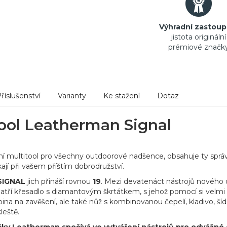
Výhradní zastoup
jistota originální
prémiové značk
říslušenství
Varianty
Ke stažení
Dotaz
ool Leatherman Signal
ální multitool pro všechny outdoorové nadšence, obsahuje ty sprá
ají při vašem příštím dobrodružství.
SIGNAL
jich přináší rovnou
19
. Mezi devatenáct nástrojů nového
 patří křesadlo s diamantovým škrtátkem, s jehož pomocí si velmi
bina na zavěšení, ale také nůž s kombinovanou čepelí, kladivo, ší
leště.