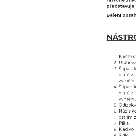
Historie zna
představuje 
Balení obsa
NÁSTR
Kleště s
Utahova
Štípací
drátů z 
vyměnit
Štípací 
drátů z 
vyměnit
Odizolov
Nůž s 
ostřím 
Pilka
Kladivo
Šídlo