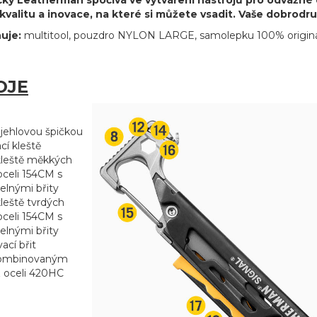
čky Leatherman spočívá ve vytváření nástrojů pro odvážné 
kvalitu a inovace, na které si můžete vsadit. Vaše dobrodruž
huje:
multitool, pouzdro NYLON LARGE, samolepku 100% originá
OJE
 jehlovou špičkou
cí kleště
 kleště měkkých
oceli 154CM s
elnými břity
kleště tvrdých
oceli 154CM s
elnými břity
ací břit
kombinovaným
z oceli 420HC