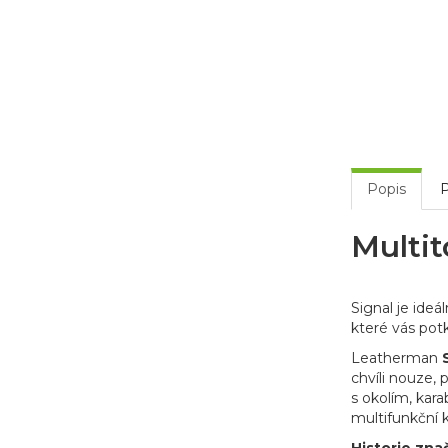
Popis
P
Multit
Signal je ide
které vás potk
Leatherman
chvíli nouze,
s okolím, kara
multifunkční k