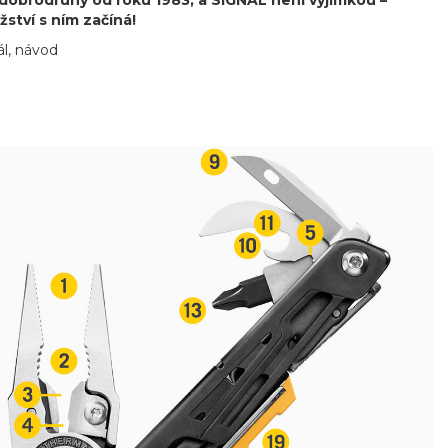
dobrodruhy od roku 1983, a SIGNAL není výjimkou –
ství s ním začíná!
l, návod