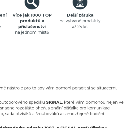
ení
Více jak 1000 TOP
Delší záruka
produktů a
na vybrané produkty
y
příslušenství
až 25 let
na jednom místě
vné nástroje pro to aby vám pomohl poradit si se situacemi,
 outdoorového speciálu
SIGNAL
, které vám pomohou nejen ve
 snadno rozděláte oheň, signální píšťalka pro komunikaci
dlo, sada otvíráků a šroubováků a samozřejmě tradiční