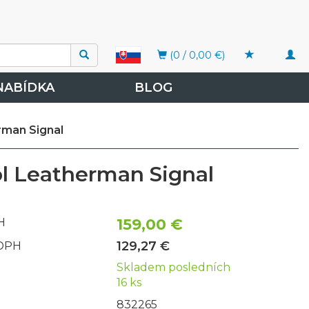
Togg
(0 / 0,00 €)
navi
NABÍDKA
BLOG
rman Signal
ol Leatherman Signal
159,00 €
H
129,27 €
 DPH
Skladem posledních
16 ks
832265