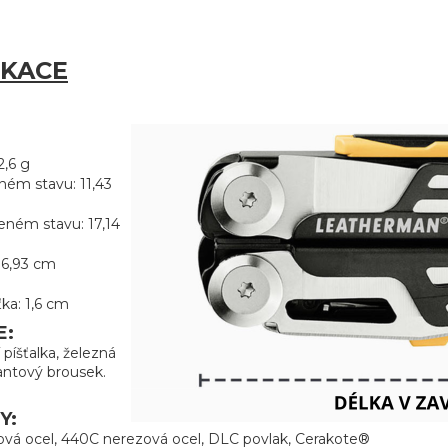
IKACE
2,6 g
ném stavu: 11,43
eném stavu: 17,14
 6,93 cm
ka: 1,6 cm
E:
píšťalka, železná
antový brousek.
Y:
vá ocel, 440C nerezová ocel, DLC povlak, Cerakote®