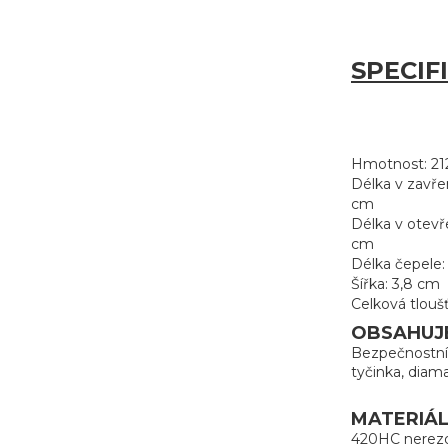
SPECIF
Hmotnost: 21
Délka v zavře
cm
Délka v otevř
cm
Délka čepele:
Šířka: 3,8 cm
Celková tloušť
OBSAHUJ
Bezpečnostní 
tyčinka, diam
MATERIÁL
420HC nerezo