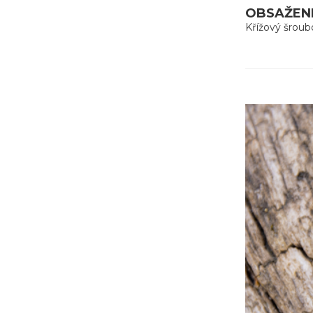
OBSAŽENÉ
Křížový šroub