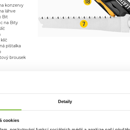
 na konzervy
na láhve
x Bit
c na Bity
líč
a
klíč
ná píštalka
o
ový brousek
E
Detaily
y funkce
(kromě
eští) se uzamykají,
ůžete nářadí
á cookies
t bezpečně a
ě.
klam, poskytování funkcí sociálních médií a analýze naší návšt