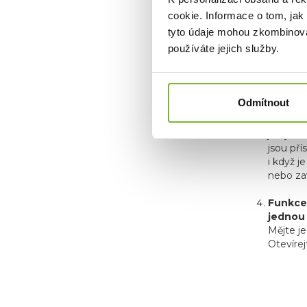
cookie. Informace o tom, jak
Odníma
tyto údaje mohou zkombinovat
klip
.
používáte jejich služby.
Tento k
kdykoli
Funkce
Odmítnout
zvenčí.
Tento mu
je vybav
jsou pří
i když j
nebo za
Funkce
jednou
Mějte j
Otevírej