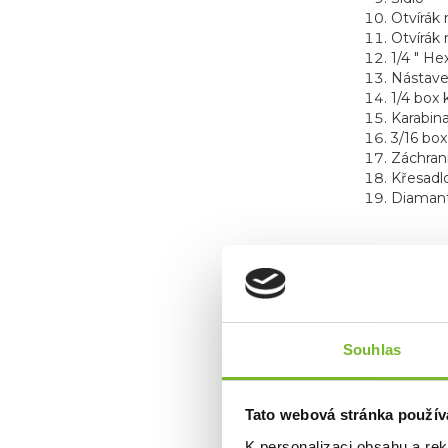
Otvírák
Otvírák 
1/4 " He
Nástave
1/4 box k
Karabin
3/16 box 
Záchran
Křesadl
Diamant
FUNKC
Souhlas
Všechn
hlavy kl
takže m
Tato webová stránka použív
používa
efektivn
K personalizaci obsahu a re