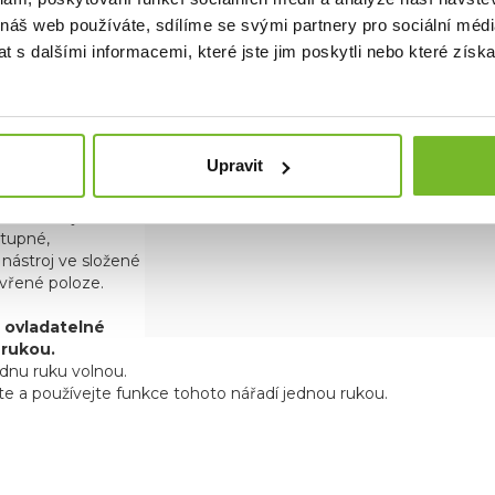
 náš web používáte, sdílíme se svými partnery pro sociální média
telný kapesní
 s dalšími informacemi, které jste jim poskytli nebo které získa
apesní klip můžete
 odejmout.
 přístupné
Upravit
ltifunkční nástroj
en nástroji, které
stupné,
e nástroj ve složené
vřené poloze.
 ovladatelné
 rukou.
ednu ruku volnou.
te a používejte funkce tohoto nářadí jednou rukou.