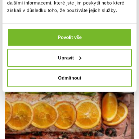
dalšími informacemi, které jste jim poskytli nebo které
získali v důsledku toho, že používáte jejich služby.
13.06.2025
9. Traeger recept týdne
Povolit vše
Jednoduchý steak s vejci
Upravit
Odmítnout