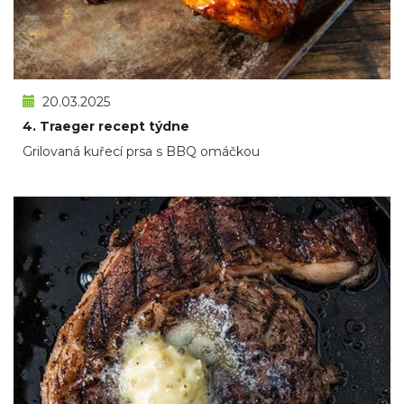
20.03.2025
4. Traeger recept týdne
Grilovaná kuřecí prsa s BBQ omáčkou