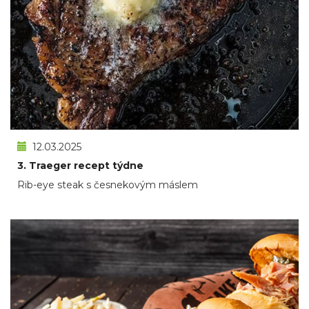
12.03.2025
3. Traeger recept týdne
Rib-eye steak s česnekovým máslem