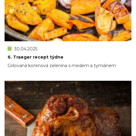
30.04.2025
6. Traeger recept týdne
Grilovaná kořenová zelenina s medem a tymiánem