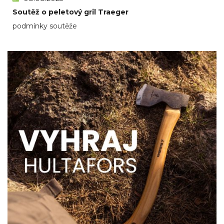
Soutěž o peletový gril Traeger
podmínky soutěže