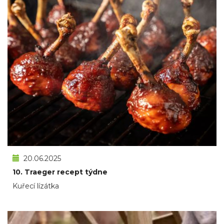
20.06.2025
10. Traeger recept týdne
Kuřecí lízátka