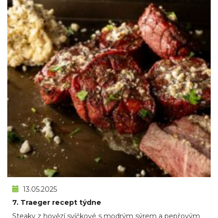
13.05.2025
7. Traeger recept týdne
Steaky z hovězí svíčkové s modrým sýrem a pepřovým