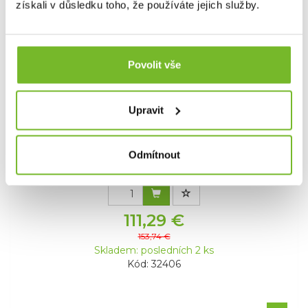
Výprodej
získali v důsledku toho, že používáte jejich služby.
Povolit vše
Upravit
Solární Panel Goal Zero Boulder 50
Solární Panel Goal Zero Boulder 50 Robustní a
Odmítnout
extrémně odol...
111,29 €
153,74 €
Skladem: posledních 2 ks
Kód: 32406