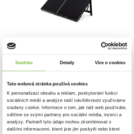
Solární Panel Goal Zero Boulder 100
Kufr
Solární Panel Goal Zero Boulder 100 KufrRobustní a
Souhlas
Detaily
Více o cookies
extrémně ...
Tato webová stránka používá cookies
234,65 €
K personalizaci obsahu a reklam, poskytování funkcí
307,49 €
sociálních médií a analýze naší návštěvnosti využíváme
Skladem: posledních 8 ks
soubory cookie. Informace o tom, jak náš web používáte,
Kód: 32408
sdílíme se svými partnery pro sociální média, inzerci a
analýzy. Partneři tyto údaje mohou zkombinovat s
Akce -28 %
dalšími informacemi, které jste jim poskytli nebo které