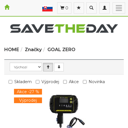
Toggle
Toggle
Togg
0
search
navigation
navi
HOME
Značky
GOAL ZERO
Skladem
Výprodej
Akce
Novinka
Akce -27 %
Výprodej