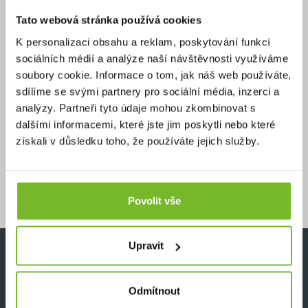
Tato webová stránka používá cookies
Více jak 1000 TOP
K personalizaci obsahu a reklam, poskytování funkcí
produktů a příslušenství
sociálních médií a analýze naší návštěvnosti využíváme
na jednom místě
soubory cookie. Informace o tom, jak náš web používáte,
sdílíme se svými partnery pro sociální média, inzerci a
analýzy. Partneři tyto údaje mohou zkombinovat s
dalšími informacemi, které jste jim poskytli nebo které
získali v důsledku toho, že používáte jejich služby.
Delší záruka
na vybrané produkty
až 25 let
Povolit vše
Upravit
PRO ZÁKAZNÍKY
Odmítnout
Nákup