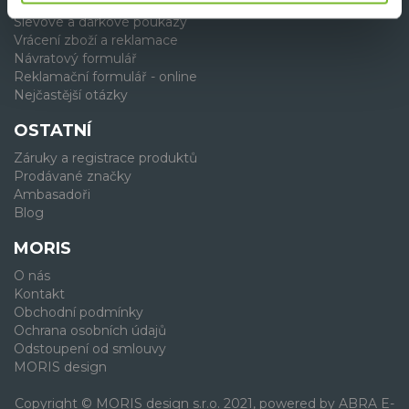
Věrnostní program
Slevové a dárkové poukazy
Vrácení zboží a reklamace
Návratový formulář
Reklamační formulář - online
Nejčastější otázky
OSTATNÍ
Záruky a registrace produktů
Prodávané značky
Ambasadoři
Blog
MORIS
O nás
Kontakt
Obchodní podmínky
Ochrana osobních údajů
Odstoupení od smlouvy
MORIS design
Copyright © MORIS design s.r.o. 2021, powered by
ABRA E-