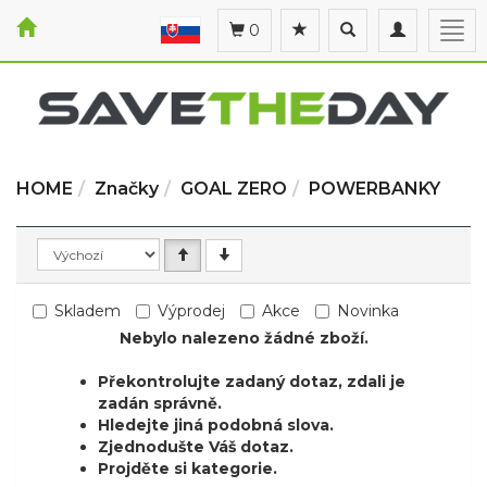
Toggle
Toggle
Togg
0
search
navigation
navi
HOME
Značky
GOAL ZERO
POWERBANKY
Skladem
Výprodej
Akce
Novinka
Nebylo nalezeno žádné zboží.
Překontrolujte zadaný dotaz, zdali je
zadán správně.
Hledejte jiná podobná slova.
Zjednodušte Váš dotaz.
Projděte si kategorie.