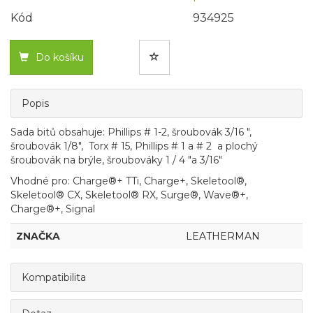
Kód
934925
Do košíku
Popis
Sada bitů obsahuje: Phillips # 1-2, šroubovák 3/16 ",
šroubovák 1/8", Torx # 15, Phillips # 1 a # 2 a plochý
šroubovák na brýle, šroubováky 1 / 4 "a 3/16"
Vhodné pro: Charge®+ TTi, Charge+, Skeletool®,
Skeletool® CX, Skeletool® RX, Surge®, Wave®+,
Charge®+, Signal
ZNAČKA
LEATHERMAN
Kompatibilita