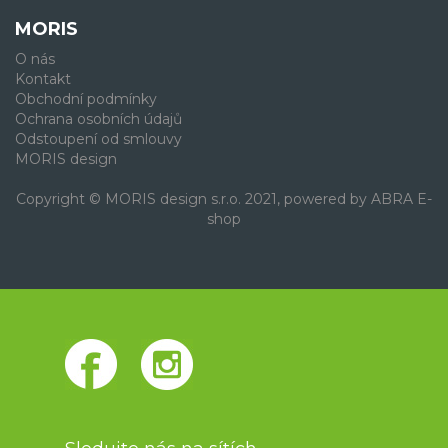
MORIS
O nás
Kontakt
Obchodní podmínky
Ochrana osobních údajů
Odstoupení od smlouvy
MORIS design
Copyright © MORIS design s.r.o. 2021, powered by
ABRA E-
shop