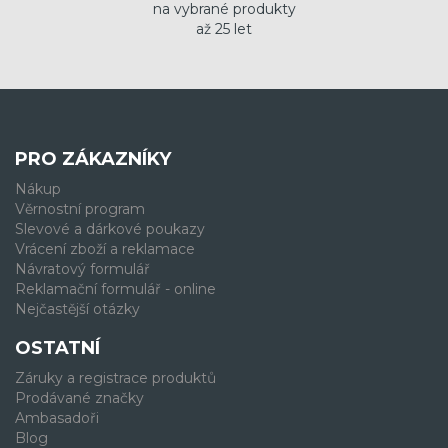
na vybrané produkty
až 25 let
PRO ZÁKAZNÍKY
Nákup
Věrnostní program
Slevové a dárkové poukazy
Vrácení zboží a reklamace
Návratový formulář
Reklamační formulář - online
Nejčastější otázky
OSTATNÍ
Záruky a registrace produktů
Prodávané značky
Ambasadoři
Blog