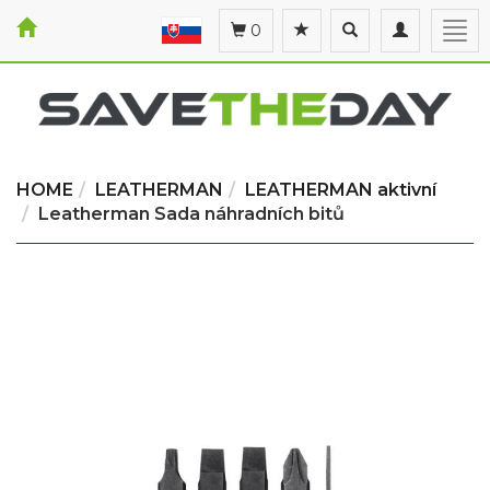
Toggle
Toggle
Togg
0
search
navigation
navi
HOME
LEATHERMAN
LEATHERMAN aktivní
Leatherman Sada náhradních bitů