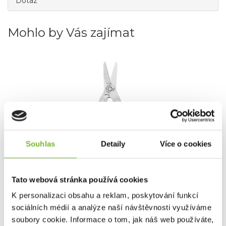
Dotaz
Mohlo by Vás zajímat
Souhlas
Detaily
Více o cookies
Multitool Leatherman Micra
Tato webová stránka používá cookies
Multitool Leatherman MicraNa klíče i do
kabelky. Nejužitečně...
K personalizaci obsahu a reklam, poskytování funkcí
sociálních médií a analýze naší návštěvnosti využíváme
soubory cookie. Informace o tom, jak náš web používáte,