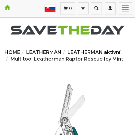
Toggle
Toggle
Togg
0
search
navigation
navi
HOME
LEATHERMAN
LEATHERMAN aktivní
Multitool Leatherman Raptor Rescue Icy Mint