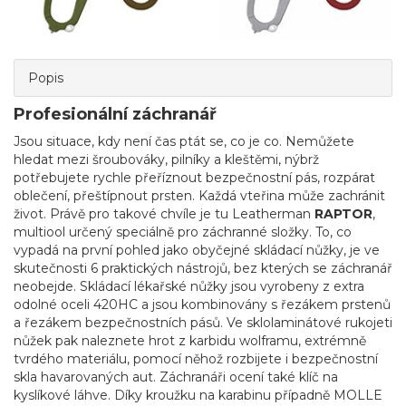
Popis
Profesionální záchranář
Jsou situace, kdy není čas ptát se, co je co. Nemůžete
hledat mezi šroubováky, pilníky a kleštěmi, nýbrž
potřebujete rychle přeříznout bezpečnostní pás, rozpárat
oblečení, přeštípnout prsten. Každá vteřina může zachránit
život. Právě pro takové chvíle je tu Leatherman
RAPTOR
,
multiool určený speciálně pro záchranné složky. To, co
vypadá na první pohled jako obyčejné skládací nůžky, je ve
skutečnosti 6 praktických nástrojů, bez kterých se záchranář
neobejde. Skládací lékařské nůžky jsou vyrobeny z extra
odolné oceli 420HC a jsou kombinovány s řezákem prstenů
a řezákem bezpečnostních pásů. Ve sklolaminátové rukojeti
nůžek pak naleznete hrot z karbidu wolframu, extrémně
tvrdého materiálu, pomocí něhož rozbijete i bezpečnostní
skla havarovaných aut. Záchranáři ocení také klíč na
kyslíkové láhve. Díky kroužku na karabinu případně MOLLE