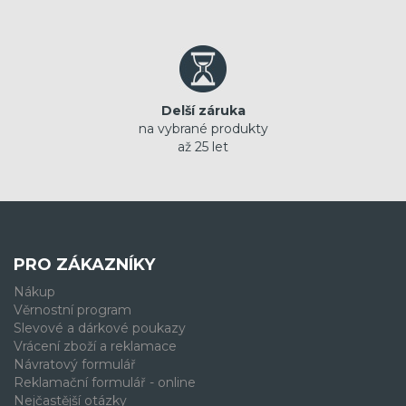
Delší záruka
na vybrané produkty
až 25 let
PRO ZÁKAZNÍKY
Nákup
Věrnostní program
Slevové a dárkové poukazy
Vrácení zboží a reklamace
Návratový formulář
Reklamační formulář - online
Nejčastější otázky