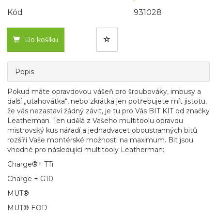
Kód
931028
Do košíku
Popis
Pokud máte opravdovou vášeň pro šroubováky, imbusy a
další „utahovátka“, nebo zkrátka jen potřebujete mít jistotu,
že vás nezastaví žádný závit, je tu pro Vás BIT KIT od značky
Leatherman. Ten udělá z Vašeho multitoolu opravdu
mistrovský kus nářadí a jednadvacet oboustranných bitů
rozšíří Vaše montérské možnosti na maximum. Bit jsou
vhodné pro následující multitooly Leatherman:
Charge®+ TTi
Charge + G10
MUT®
MUT® EOD