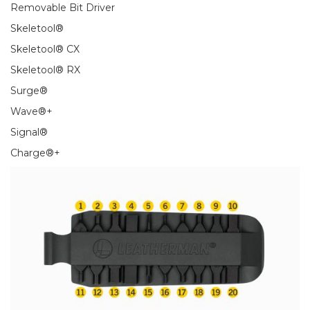
Removable Bit Driver
Skeletool®
Skeletool® CX
Skeletool® RX
Surge®
Wave®+
Signal®
Charge®+