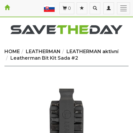
Toggle
Toggle
Togg
0
search
navigation
navi
HOME
LEATHERMAN
LEATHERMAN aktivní
Leatherman Bit Kit Sada #2