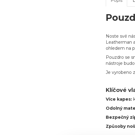
Popis
Pouzd
Noste své ná
Leatherman a n
ohledem na pl
Pouzdro se sn
nástroje budo
Je vyrobeno z
Klíčové vl
Více kapes:
Odolný mate
Bezpečný zi
Způsoby noš