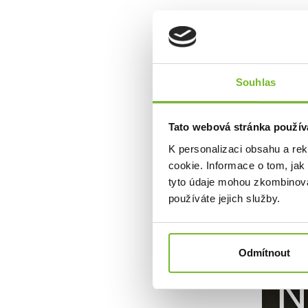
Souhlas
Americké mult
od roku 1983 a
Tato webová stránka použív
v nejnáročněj
zejména kutil
K personalizaci obsahu a re
cookie. Informace o tom, jak
tyto údaje mohou zkombinovat
používáte jejich služby.
Odmítnout