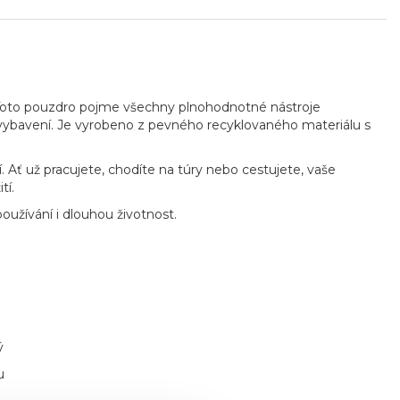
Toto pouzdro pojme všechny plnohodnotné nástroje
lší vybavení. Je vyrobeno z pevného recyklovaného materiálu s
 Ať už pracujete, chodíte na túry nebo cestujete, vaše
tí.
užívání i dlouhou životnost.
ý
u