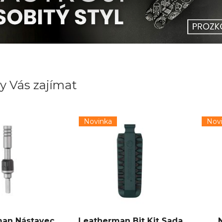
y Vás zajímat
Novinka
Nov
man Nástavec
Leatherman Bit Kit Sada