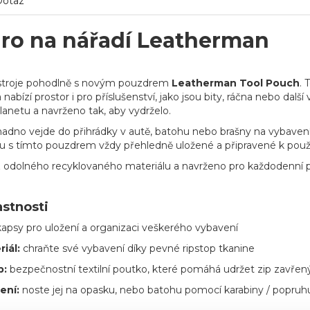
Dotaz
ro na nářadí Leatherman
stroje pohodlně s novým pouzdrem
Leatherman Tool Pouch
. 
abízí prostor i pro příslušenství, jako jsou bity, ráčna nebo da
anetu a navrženo tak, aby vydrželo.
adno vejde do přihrádky v autě, batohu nebo brašny na vybavení.
u s tímto pouzdrem vždy přehledně uložené a připravené k použi
 odolného recyklovaného materiálu a navrženo pro každodenní po
astnosti
kapsy pro uložení a organizaci veškerého vybavení
riál:
chraňte své vybavení díky pevné ripstop tkanine
p:
bezpečnostní textilní poutko, které pomáhá udržet zip zavřen
ení:
noste jej na opasku, nebo batohu pomocí karabiny / popruh