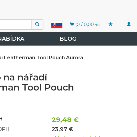
Togg
(0 / 0,00 €)
navi
NABÍDKA
BLOG
dí Leatherman Tool Pouch Aurora
 na nářadí
man Tool Pouch
29,48 €
H
23,97 €
 DPH