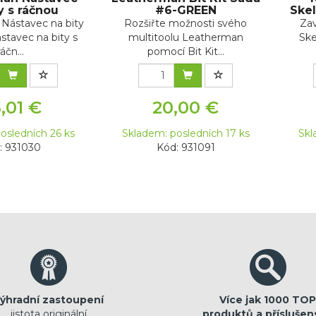
y s ráčnou
#6-GREEN
Skel
Nástavec na bity
Rozšiřte možnosti svého
Zav
stavec na bity s
multitoolu Leatherman
Ske
ráčn...
pomocí Bit Kit...
,01 €
20,00 €
osledních 26 ks
Skladem: posledních 17 ks
Skl
: 931030
Kód: 931091
ýhradní zastoupení
Více jak 1000 TOP
jistota originální
produktů a příslušen