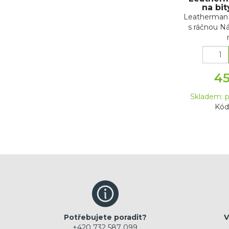
na bit
Leatherman 
s ráčnou Ná
45
Skladem: p
Kód
Potřebujete poradit?
V
+420 732 587 099