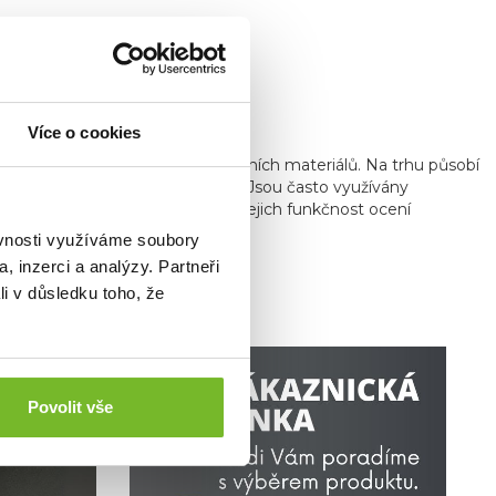
Více o cookies
ční kapesní nástroje z prvotřídních materiálů. Na trhu působí
i se na ně vztahuje záruka 25 let. Jsou často využívány
ch nebo náročných expedicích. Jejich funkčnost ocení
funkční nářadí nepostradatelné.
ěvnosti využíváme soubory
, inzerci a analýzy. Partneři
li v důsledku toho, že
Povolit vše