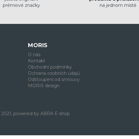
prémiové značky
na jednom místě
MORIS
O nás
Kontakt
Obchodní podmínky
Ochrana osobních údajů
Odstoupení od smlouvy
MORIS design
. 2021, powered by
ABRA E-shop