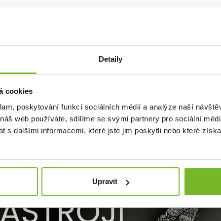
Detaily
itooly Leatherman jsou synonymem pro vysoce kvalitní multifunk
 jsou absolutní špičkou ve svém oboru. Díky kvalitě a trvanlivost
á cookies
ších podmínkách – na vojenských misích, záchranářských operací
ové, montéři, mechanici a všichni, pro které je skladné a vysoce 
klam, poskytování funkcí sociálních médií a analýze naší návšt
 náš web používáte, sdílíme se svými partnery pro sociální média
 s dalšími informacemi, které jste jim poskytli nebo které získa
Upravit