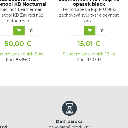
etool KB Nocturnal
opasek black
írací nůž Leatherman
Tento kapesní klip MUT® si
letool KB Zavírací nůž
zachovává svůj tvar a pevnost
Leatherman...
pro...
50,00 €
15,01 €
adem: posledních 8 ks
Skladem: posledních 18 ks
Kód: 833560
Kód: 930393
Delší záruka
ství
na vybrané produkty