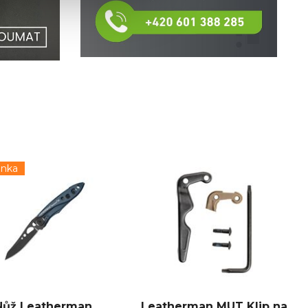
inka
Nůž Leatherman
Leatherman MUT Klip na