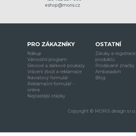
eshop@moris.cz
PRO ZÁKAZNÍKY
OSTATNÍ
Nákup
Záruky a registrace
Věrnostní program
produktů
Slevové a dárkové poukazy
Prodávané značky
Vrácení zboží a reklamace
Ambasadoři
Návratový formulář
Blog
Reklamační formulář -
online
Nejčastější otázky
Copyright © MORIS design s.r.o