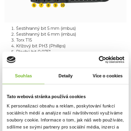
Šestihranný bit 5 mm (imbus)
Šestihranný bit 6 mm (imbus)
Torx T15
Křížový bit PH3 (Phillips)
Plochý bit 0.075"
Šestihranný bit 4 mm (imbus)
Šestihranný bit 1/4" (imbus)
Torx T10
Křížový bit PH0 (Phillips)
Souhlas
Detaily
Více o cookies
Plochý bit 0.200"
Odnímatelný držák bitů (Removable Bit Driver)
Tato webová stránka používá cookies
K personalizaci obsahu a reklam, poskytování funkcí
sociálních médií a analýze naší návštěvnosti využíváme
Dotaz
soubory cookie. Informace o tom, jak náš web používáte,
sdílíme se svými partnery pro sociální média, inzerci a