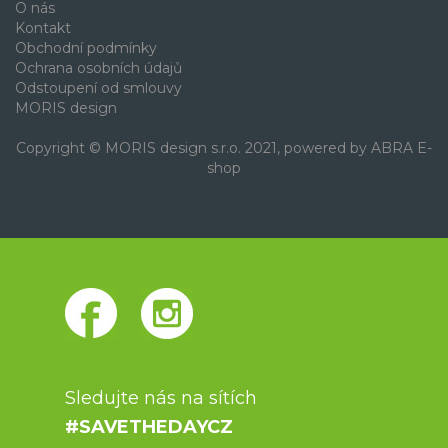
O nás
Kontakt
Obchodní podmínky
Ochrana osobních údajů
Odstoupení od smlouvy
MORIS design
Copyright © MORIS design s.r.o. 2021, powered by
ABRA E-
shop
Sledujte nás na sítích
#SAVETHEDAYCZ