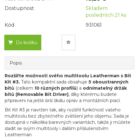
Dostupnost
Skladem
posledních 21 ks
Kód
931061
Do košíku
Popis
Rozšiřte možnosti svého multitoolu Leatherman s Bit
Kit #3.
Tato kompaktní sada obsahuje
5 oboustranných
bitů
(celkem
10 různých profilů
) a
odnímatelný držák
bitů (Removable Bit Driver)
, díky kterému budete
připraveni na ještě širší škálu oprav a montážních prací.
Bit Kit #3 je navržen tak, aby rozšířil funkčnost vašeho
multitoolu bez zbytečného zvětšení jeho objemu. Sada je
dostupná v několika barevných variantách, takže ji můžete
sladit se svým multitooly i dalším příslušenstvím
Leatherman.