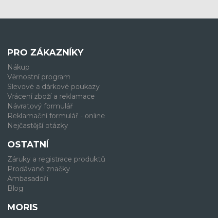
PRO ZÁKAZNÍKY
Nákup
Věrnostní program
Slevové a dárkové poukazy
Vrácení zboží a reklamace
Návratový formulář
Reklamační formulář - online
Nejčastější otázky
OSTATNÍ
Záruky a registrace produktů
Prodávané značky
Ambasadoři
Blog
MORIS