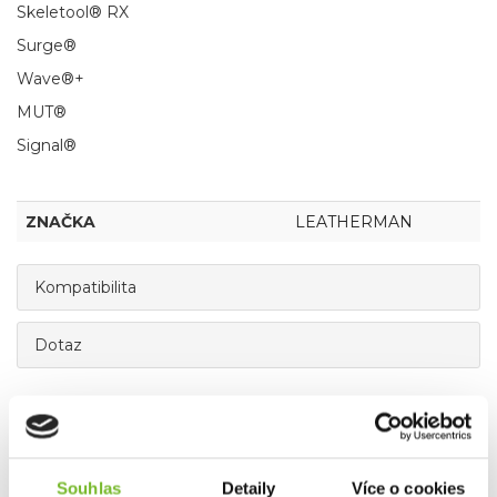
Skeletool® RX
Surge®
Wave®+
MUT®
Signal®
ZNAČKA
LEATHERMAN
Kompatibilita
Dotaz
Mohlo by Vás zajímat
Souhlas
Detaily
Více o cookies