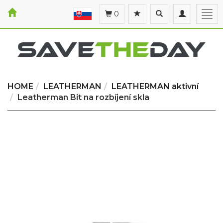
Toggle
Toggle
Togg
0
search
navigation
navi
HOME
LEATHERMAN
LEATHERMAN aktivní
Leatherman Bit na rozbíjení skla