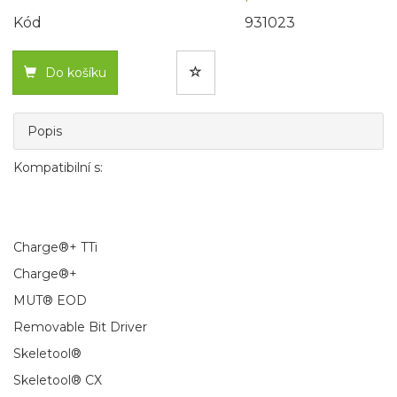
Kód
931023
Do košíku
Popis
Kompatibilní s:
Charge®+ TTi
Charge®+
MUT® EOD
Removable Bit Driver
Skeletool®
Skeletool® CX