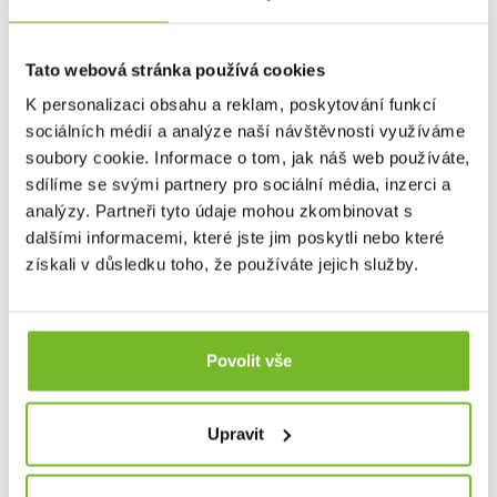
Tato webová stránka používá cookies
K personalizaci obsahu a reklam, poskytování funkcí
sociálních médií a analýze naší návštěvnosti využíváme
soubory cookie. Informace o tom, jak náš web používáte,
sdílíme se svými partnery pro sociální média, inzerci a
analýzy. Partneři tyto údaje mohou zkombinovat s
Leatherman nylonové pouzdro molle Brown
dalšími informacemi, které jste jim poskytli nebo které
XL
získali v důsledku toho, že používáte jejich služby.
Nylonové pouzdro molle LeathermanVyrobené z
odolného balisti...
Povolit vše
25,01 €
Upravit
Skladem: posledních 16 ks
Kód: 939940