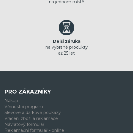
na jednom místě
Delší záruka
na vybrané produkty
až 25 let
PRO ZÁKAZNÍKY
Nákup
Věrnostní program
Slevové a dárkové poukazy
Vrácení zboží a reklamace
Návratový formulář
Reklamační formulář - online