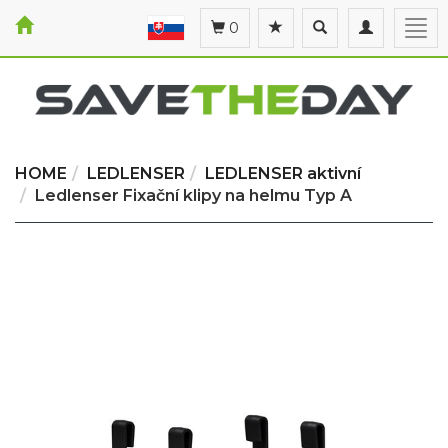
Toggle
Toggle
Togg
0
search
navigation
navi
HOME
LEDLENSER
LEDLENSER aktivní
Ledlenser Fixační klipy na helmu Typ A