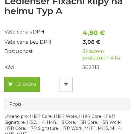
Ledlenser Fixační klipy na
helmu Typ A
4,90 €
Vaše cena s DPH
3,98 €
Vaše cena bez DPH
Dostupnost
Skladem
posledních 4 ks
Kód
502313
Do košíku
Popis
Určeno pro: H15R Core, H15R Work, H19R Core, H19R
Signature, H3.2, H4, H4R, H5 Core, H5R Core, H5R Work,
H7R Core, H7R Signature, H7R Work, MH11, MH3, MH4,