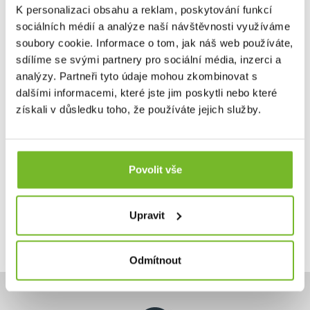
K personalizaci obsahu a reklam, poskytování funkcí
sociálních médií a analýze naší návštěvnosti využíváme
Svítilna Ledlenser P6R Work
soubory cookie. Informace o tom, jak náš web používáte,
Nové ruční svítilny Ledlenser série P nabízí řadu
špičkových...
sdílíme se svými partnery pro sociální média, inzerci a
analýzy. Partneři tyto údaje mohou zkombinovat s
dalšími informacemi, které jste jim poskytli nebo které
získali v důsledku toho, že používáte jejich služby.
93,76 €
119,00 €
Skladem: posledních 5 ks
Povolit vše
Kód: 502186
Upravit
Odmítnout