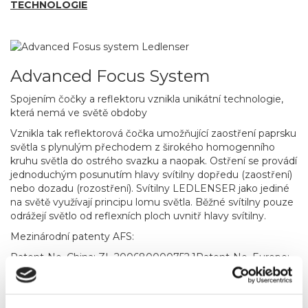
TECHNOLOGIE
Advanced Focus System
Spojením čočky a reflektoru vznikla unikátní technologie,
která nemá ve světě obdoby
Vznikla tak reflektorová čočka umožňující zaostření paprsku
světla s plynulým přechodem z širokého homogenního
kruhu světla do ostrého svazku a naopak. Ostření se provádí
jednoduchým posunutím hlavy svítilny dopředu (zaostření)
nebo dozadu (rozostření). Svítilny LEDLENSER jako jediné
na světě využívají principu lomu světla. Běžné svítilny pouze
odrážejí světlo od reflexních ploch uvnitř hlavy svítilny.
Mezinárodní patenty AFS:
Patent-No. China: ZL 200680000752.1Patent-No. Europe:
EP 1880 139 B1Patent-No. USA: 7,461,960Patent-No.
HongKong: 1108730