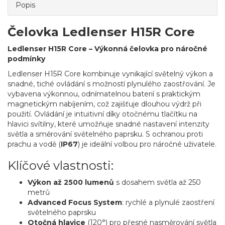
Popis
Čelovka Ledlenser H15R Core
Ledlenser H15R Core – Výkonná čelovka pro náročné
podmínky
Ledlenser H15R Core kombinuje vynikající světelný výkon a
snadné, tiché ovládání s možností plynulého zaostřování. Je
vybavena výkonnou, odnímatelnou baterií s praktickým
magnetickým nabíjením, což zajišťuje dlouhou výdrž při
použití. Ovládání je intuitivní díky otočnému tlačítku na
hlavici svítilny, které umožňuje snadné nastavení intenzity
světla a směrování světelného paprsku. S ochranou proti
prachu a vodě (
IP67
) je ideální volbou pro náročné uživatele.
Klíčové vlastnosti:
Výkon až 2500 lumenů
s dosahem světla až 250
metrů
Advanced Focus System
: rychlé a plynulé zaostření
světelného paprsku
Otočná hlavice
(120°) pro přesné nasměrování světla