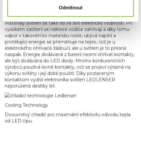
Proto mají svítilny LEDLENSER pozlacené kontakty. Díky
tomuto drahému opatření vydrží svítilny LEDLENSER celá
Odmítnout
desetiletí.
Materiály svítilen se také liší ve své elektrické vodivosti. Při
vysokém zatížení se některé vodiče zahřívají a díky tomu
odpor v takovémto materiálu roste, ubývá napětí a
protékající energie se přeměňuje na teplo, což je u
elektrického ohřívače žádoucí, ale u svítilen je to přesně
naopak. Energie dodávaná z baterií nesmí ohřívat kontakty,
ale být dodávána do LED diody. Mnoho konkurenčních
výrobců používá levné kontakty, což se projeví výrazně na
výkonu svítilny i její době použití. Díky pozlaceným
kontaktům vydrží elektronika svítilen LEDLENSER
neporušená desítky let.
Cooling Technology
Dvouvrstvý chladič pro maximální efektivitu odvodu tepla
od LED čipu.