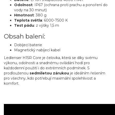
Odolnost
: IP67 (ochrana proti prachu a ponoření do
vody na 30 minut)
Hmotnost
: 380 g
Teplota světla
: 6000-7500 K
Test pádu
: z výšky 1,5 m
Obsah balení:
Dobíjecí baterie
Magnetický nabíjecí kabel
Ledlenser H15R Core je čelovka, která se díky svému
výkonu, odolnosti a snadnému ovládání hodí pro
každodenní použití i do extrémních podmínek. S
prodlouženou
sedmiletou zárukou
je ideálním řešením
pro všechny, kdo potřebují maximální spolehlivost a
komfort.