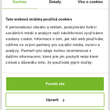
Souhlas
Detaily
Více o cookies
Turning Focus
Tato webová stránka používá cookies
Je rychlý a spolehlivý mechanismus
K personalizaci obsahu a reklam, poskytování funkcí
ostření LED svítilny. Otáčením hlavy
sociálních médií a analýze naší návštěvnosti využíváme
svítilny docílíte v okamžiku rozostření
soubory cookie. Informace o tom, jak náš web používáte,
nebo zaostření paprsku světla.
sdílíme se svými partnery pro sociální média, inzerci a
analýzy. Partneři tyto údaje mohou zkombinovat s
dalšími informacemi, které jste jim poskytli nebo které
získali v důsledku toho, že používáte jejich služby.
Pozlacené kontakty
Zlato je velmi speciální materiál. Kvůli zlatu se vedly války,
okrádají se a vraždí lidé. Dnes se stále častěji dozvíte, že
Povolit vše
zlato je vynikající elektrický vodič a je extrémně odolné.
Jeho odolnost spočívá ve schopnosti nepodléhat korozi a
ve vysokém stupni chemické odolnosti. Odhaduje se, že
Upravit
přibližně 70% poruch svítilen lze přičíst korozivním
poškozením způsobených kyselinou nebo plynem z baterií.