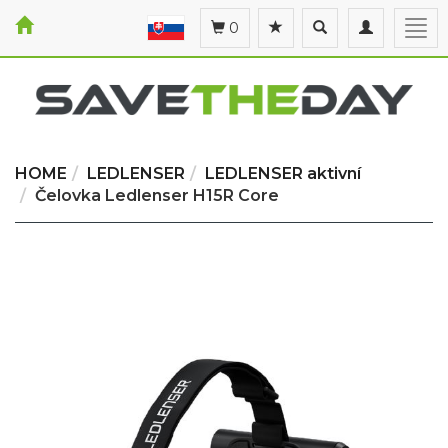
Toggle
Toggle
Togg
0
search
navigation
navi
HOME
LEDLENSER
LEDLENSER aktivní
Čelovka Ledlenser H15R Core