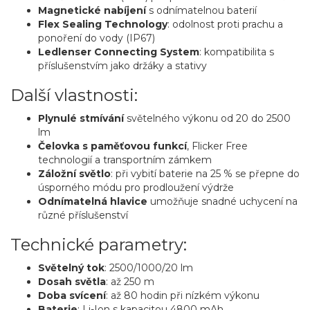
Magnetické nabíjení
s odnímatelnou baterií
Flex Sealing Technology
: odolnost proti prachu a
ponoření do vody (IP67)
Ledlenser Connecting System
: kompatibilita s
příslušenstvím jako držáky a stativy
Další vlastnosti:
Plynulé stmívání
světelného výkonu od 20 do 2500
lm
Čelovka s paměťovou funkcí
, Flicker Free
technologií a transportním zámkem
Záložní světlo
: při vybití baterie na 25 % se přepne do
úsporného módu pro prodloužení výdrže
Odnímatelná hlavice
umožňuje snadné uchycení na
různé příslušenství
Technické parametry:
Světelný tok
: 2500/1000/20 lm
Dosah světla
: až 250 m
Doba svícení
: až 80 hodin při nízkém výkonu
Baterie
: Li-Ion s kapacitou 4800 mAh