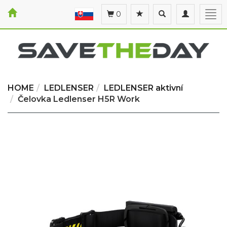
Toggle
Toggle
Togg
0
search
navigation
navi
HOME
LEDLENSER
LEDLENSER aktivní
Čelovka Ledlenser H5R Work