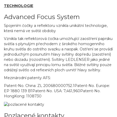
TECHNOLOGIE
Advanced Focus System
Spojením čočky a reflektoru vznikla unikátní technologie,
která nemá ve světě obdoby
Vznikla tak reflektorová čočka umožňující zaostření paprsku
světla s plynulým přechodem z širokého homogenního
kruhu světla do ostrého svazku a naopak. Ostření se provádí
jednoduchým posunutím hlavy svítilny dopředu (zaostření)
nebo dozadu (rozostření). Svítilny LEDLENSER jako jediné
na světě využívají principu lomu světla. Běžné svítilny pouze
odrážejí světlo od reflexních ploch uvnitř hlavy svítilny.
Mezinárodní patenty AFS:
Patent-No. China: ZL 200680000752.1Patent-No. Europe:
EP 1880 139 B1Patent-No. USA: 7,461,960Patent-No.
HongKong: 1108730
Pozlacené kontakty