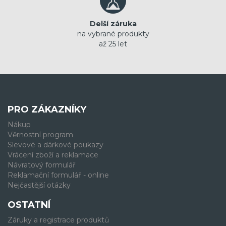
Delší záruka
na vybrané produkty
až 25 let
PRO ZÁKAZNÍKY
Nákup
Věrnostní program
Slevové a dárkové poukazy
Vrácení zboží a reklamace
Návratový formulář
Reklamační formulář - online
Nejčastější otázky
OSTATNÍ
Záruky a registrace produktů