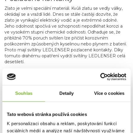
Zlato je velmi speciální materiál. Kvůli zlatu se vedly války,
okrádají se a vraždí lidé. Dnes se stále častěji dozvíte, že
zlato je vynikající elektrický vodič a je extrémně odolné.
Jeho odolnost spočívá ve schopnosti nepodléhat korozi a
ve vysokém stupni chemické odolnosti. Odhaduje se, že
přibližně 70% poruch svítilen lze přičíst korozivním
poškozením způsobených kyselinou nebo plynem z baterií.
Proto mají svítilny LEDLENSER pozlacené kontakty. Díky
tomuto drahému opatření vydrží svítilny LEDLENSER celá
desetiletí.
Materiály svítilen se také liší ve své elektrické vodivosti. Při
vysokém zatížení se některé vodiče zahřívají a díky tomu
odpor v takovémto materiálu roste, ubývá napětí a
protékající energie se přeměňuje na teplo, což je u
Souhlas
Detaily
Více o cookies
elektrického ohřívače žádoucí, ale u svítilen je to přesně
naopak. Energie dodávaná z baterií nesmí ohřívat kontakty,
ale být dodávána do LED diody. Mnoho konkurenčních
výrobců používá levné kontakty, což se projeví výrazně na
Tato webová stránka používá cookies
výkonu svítilny i její době použití. Díky pozlaceným
K personalizaci obsahu a reklam, poskytování funkcí
kontaktům vydrží elektronika svítilen LEDLENSER
neporušená desítky let.
sociálních médií a analýze naší návštěvnosti využíváme