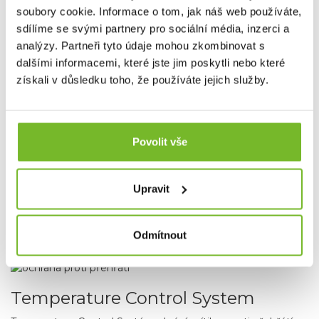
soubory cookie. Informace o tom, jak náš web používáte,
sdílíme se svými partnery pro sociální média, inzerci a
analýzy. Partneři tyto údaje mohou zkombinovat s
Cooling Technology
dalšími informacemi, které jste jim poskytli nebo které
získali v důsledku toho, že používáte jejich služby.
Dvouvrstvý chladič pro maximální efektivitu odvodu tepla
od LED čipu.
Povolit vše
Upravit
Magnetic charge system
Magnetické dobíjení pomocí magnetického konektoru.
Odmítnout
Temperature Control System