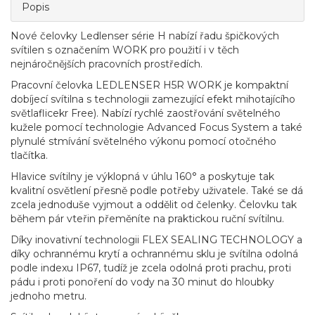
Popis
Nové čelovky Ledlenser série H nabízí řadu špičkových
svítilen s označením WORK pro použití i v těch
nejnáročnějších pracovních prostředích.
Pracovní čelovka LEDLENSER H5R WORK je kompaktní
dobíjecí svítilna s technologii zamezující efekt mihotajícího
světlaflicekr Free). Nabízí rychlé zaostřování světelného
kužele pomocí technologie Advanced Focus System a také
plynulé stmívání světelného výkonu pomocí otočného
tlačítka.
Hlavice svítilny je výklopná v úhlu 160° a poskytuje tak
kvalitní osvětlení přesně podle potřeby uživatele. Také se dá
zcela jednoduše vyjmout a oddělit od čelenky. Čelovku tak
během pár vteřin přeměníte na praktickou ruční svítilnu.
Díky inovativní technologii FLEX SEALING TECHNOLOGY a
díky ochrannému krytí a ochrannému sklu je svítilna odolná
podle indexu IP67, tudíž je zcela odolná proti prachu, proti
pádu i proti ponoření do vody na 30 minut do hloubky
jednoho metru.