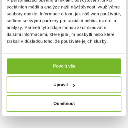
výrobců používá levné kontakty, což se projeví výrazně na
sociálních médií a analýze naší návštěvnosti využíváme
výkonu svítilny i její době použití. Díky pozlaceným
soubory cookie. Informace o tom, jak náš web používáte,
kontaktům vydrží elektronika svítilen LEDLENSER
sdílíme se svými partnery pro sociální média, inzerci a
neporušená desítky let.
analýzy. Partneři tyto údaje mohou zkombinovat s
dalšími informacemi, které jste jim poskytli nebo které
získali v důsledku toho, že používáte jejich služby.
Cooling Technology
Dvouvrstvý chladič pro maximální efektivitu odvodu tepla
od LED čipu.
Povolit vše
Upravit
Magnetic charge system
Odmítnout
Magnetické dobíjení pomocí magnetického konektoru.