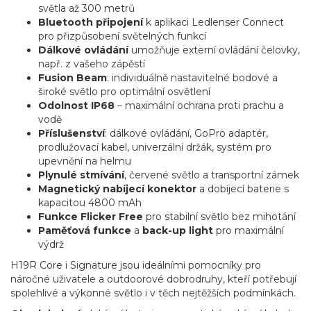
světla až 300 metrů
Bluetooth připojení
k aplikaci Ledlenser Connect
pro přizpůsobení světelných funkcí
Dálkové ovládání
umožňuje externí ovládání čelovky,
např. z vašeho zápěstí
Fusion Beam
: individuálně nastavitelné bodové a
široké světlo pro optimální osvětlení
Odolnost IP68
– maximální ochrana proti prachu a
vodě
Příslušenství
: dálkové ovládání, GoPro adaptér,
prodlužovací kabel, univerzální držák, systém pro
upevnění na helmu
Plynulé stmívání
, červené světlo a transportní zámek
Magnetický nabíjecí konektor
a dobíjecí baterie s
kapacitou 4800 mAh
Funkce Flicker Free
pro stabilní světlo bez mihotání
Paměťová funkce
a
back-up light
pro maximální
výdrž
H19R Core i Signature jsou ideálními pomocníky pro
náročné uživatele a outdoorové dobrodruhy, kteří potřebují
spolehlivé a výkonné světlo i v těch nejtěžších podmínkách.