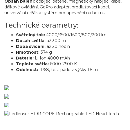
Obsah balení:
dobíjecí baterie, magnetický nabíjecí kabel,
dálkové ovládání, GoPro adaptér, prodlužovací kabel,
univerzální držák a systém pro upevnění na helmu.
Technické parametry:
Světelný tok:
4000/3500/1600/800/200 lm
Dosah světla:
až 300 m
Doba svícení:
až 20 hodin
Hmotnost:
374 g
Baterie:
Li-Ion 4800 mAh
Teplota světla:
6000-7500 K
Odolnost:
IP68, test pádu z výšky 1,5 m