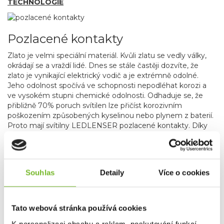
TECHNOLOGIE
Pozlacené kontakty
Zlato je velmi speciální materiál. Kvůli zlatu se vedly války,
okrádají se a vraždí lidé. Dnes se stále častěji dozvíte, že
zlato je vynikající elektrický vodič a je extrémně odolné.
Jeho odolnost spočívá ve schopnosti nepodléhat korozi a
ve vysokém stupni chemické odolnosti. Odhaduje se, že
přibližně 70% poruch svítilen lze přičíst korozivním
poškozením způsobených kyselinou nebo plynem z baterií.
Proto mají svítilny LEDLENSER pozlacené kontakty. Díky
tomuto drahému opatření vydrží svítilny LEDLENSER celá
desetiletí.
Materiály svítilen se také liší ve své elektrické vodivosti. Při
vysokém zatížení se některé vodiče zahřívají a díky tomu
Souhlas
Detaily
Více o cookies
odpor v takovémto materiálu roste, ubývá napětí a
protékající energie se přeměňuje na teplo, což je u
elektrického ohřívače žádoucí, ale u svítilen je to přesně
Tato webová stránka používá cookies
naopak. Energie dodávaná z baterií nesmí ohřívat kontakty,
ale být dodávána do LED diody. Mnoho konkurenčních
K personalizaci obsahu a reklam, poskytování funkcí