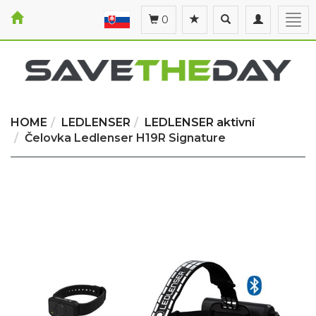
Toggle
Toggle
Togg
0
search
navigation
navi
HOME
LEDLENSER
LEDLENSER aktivní
Čelovka Ledlenser H19R Signature