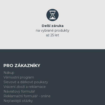
Delší záruka
na vybrané produkty
až 25 let
PRO ZÁKAZNÍKY
Nákup
Věrnostní program
Slevové a dárkové poukazy
Vrácení zboží a reklamace
Návratový formulář
Reklamační formulář - online
Nejčastější otázky