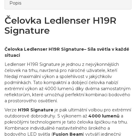
Popis
Čelovka Ledlenser H19R
Signature
Čelovka Ledlenser H19R Signature– Síla světla v každé
situaci
Ledlenser H19R Signature je jednou z nejvýkonnějších
čelovek na trhu, navržená pro náročné uživatele, kteří
hledají maximální výkon a spolehlivost v jakýchkoliv
podmínkách. Tato kompaktní a dobíjecí čelovka nabízí
extrémní výkon až 4000 lumenů díky dvěma samostatným
reflektorům, které umožňují perfektní kombinaci bodového
a prostorového osvětlení.
Verze
H19R Signature
je pak ultimátní volbou pro extrémní
outdoorové dobrodruhy. S výkonem až
4000 lumenů
a
pokročilými technologiemi je tato čelovka špičkou na trhu.
Kombinace individuálně nastavitelného širokého a
bodového LED světla (
Fusion Beam
) vytváří jedinečný