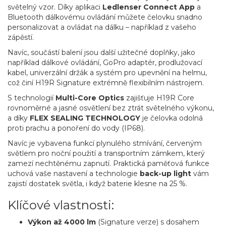
světelný vzor. Díky aplikaci
Ledlenser Connect App
a
Bluetooth dálkovému ovládání můžete čelovku snadno
personalizovat a ovládat na dálku – například z vašeho
zápěstí.
Navíc, součástí balení jsou další užitečné doplňky, jako
například dálkové ovládání, GoPro adaptér, prodlužovací
kabel, univerzální držák a systém pro upevnění na helmu,
což činí H19R Signature extrémně flexibilním nástrojem.
S technologií
Multi-Core Optics
zajišťuje H19R Core
rovnoměrné a jasné osvětlení bez ztrát světelného výkonu,
a díky
FLEX SEALING TECHNOLOGY
je čelovka odolná
proti prachu a ponoření do vody (IP68).
Navíc je vybavena funkcí plynulého stmívání, červeným
světlem pro noční použití a transportním zámkem, který
zamezí nechtěnému zapnutí. Praktická paměťová funkce
uchová vaše nastavení a technologie
back-up light
vám
zajistí dostatek světla, i když baterie klesne na 25 %.
Klíčové vlastnosti:
Výkon až 4000 lm
(Signature verze) s dosahem