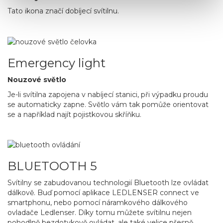
Tato ikona značí dobíjecí svítilnu.
Emergency light
Nouzové světlo
Je-li svítilna zapojena v nabíjecí stanici, při výpadku proudu
se automaticky zapne. Světlo vám tak pomůže orientovat
se a například najít pojistkovou skříňku.
BLUETOOTH 5
Svítilny se zabudovanou technologií Bluetooth lze ovládat
dálkově. Buď pomocí aplikace LEDLENSER connect ve
smartphonu, nebo pomocí náramkového dálkového
ovladače Ledlenser. Díky tomu můžete svítilnu nejen
pohodlně bezdotykově ovládat, ale také velice přesně