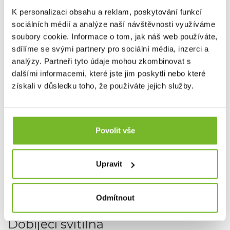
Dvouvrstvý chladič pro maximální efektivitu odvodu tepla
K personalizaci obsahu a reklam, poskytování funkcí
od LED čipu.
sociálních médií a analýze naší návštěvnosti využíváme
soubory cookie. Informace o tom, jak náš web používáte,
sdílíme se svými partnery pro sociální média, inzerci a
analýzy. Partneři tyto údaje mohou zkombinovat s
dalšími informacemi, které jste jim poskytli nebo které
Magnetic charge system
získali v důsledku toho, že používáte jejich služby.
Magnetické dobíjení pomocí magnetického konektoru.
Povolit vše
Temperature Control System
Upravit
Temperature Control Systém chrání svítilnu proti přehřátí
Odmítnout
Dobíjecí svítilna