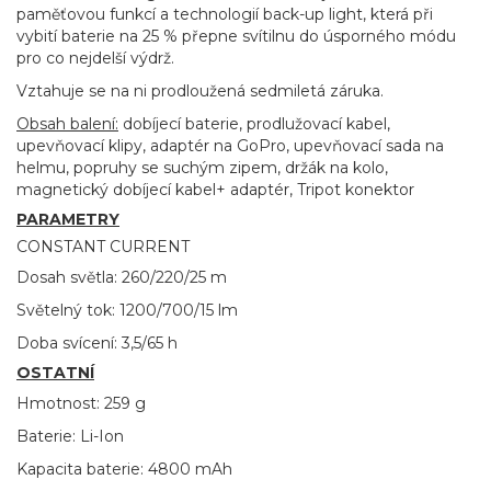
paměťovou funkcí a technologií back-up light, která při
vybití baterie na 25 % přepne svítilnu do úsporného módu
pro co nejdelší výdrž.
Vztahuje se na ni prodloužená sedmiletá záruka.
Obsah balení:
dobíjecí baterie, prodlužovací kabel,
upevňovací klipy, adaptér na GoPro, upevňovací sada na
helmu, popruhy se suchým zipem, držák na kolo,
magnetický dobíjecí kabel+ adaptér, Tripot konektor
PARAMETRY
CONSTANT CURRENT
Dosah světla: 260/220/25 m
Světelný tok: 1200/700/15 lm
Doba svícení: 3,5/65 h
OSTATNÍ
Hmotnost: 259 g
Baterie: Li-Ion
Kapacita baterie: 4800 mAh