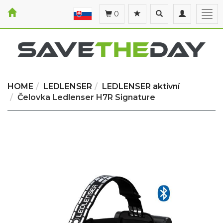
Toggle
Toggle
Togg
0
search
navigation
navi
HOME
LEDLENSER
LEDLENSER aktivní
Čelovka Ledlenser H7R Signature