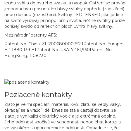
kruhu světla do ostrého svazku a naopak. Ostření se provádí
jednoduchým posunutím hlavy svítilny dopředu (zaostření)
nebo dozadu (rozostření). Svítilny LEDLENSER jako jediné
na světě využívají principu lomu světla. Běžné svítilny pouze
odrážejí světlo od reflexních ploch uvnitř hlavy svítilny.
Mezinárodní patenty AFS:
Patent-No. China: ZL 200680000752.1Patent-No. Europe:
EP 1880 139 B1Patent-No. USA: 7,461,960Patent-No.
HongKong: 1108730
Pozlacené kontakty
Zlato je velmi speciální materiál. Kvůli zlatu se vedly války,
okrádají se a vraždí lidé. Dnes se stále častěji dozvíte, že
zlato je vynikající elektrický vodič a je extrémně odolné.
Jeho odolnost spočívá ve schopnosti nepodléhat korozi a
ve vysokém stupni chemické odolnosti. Odhaduje se, že