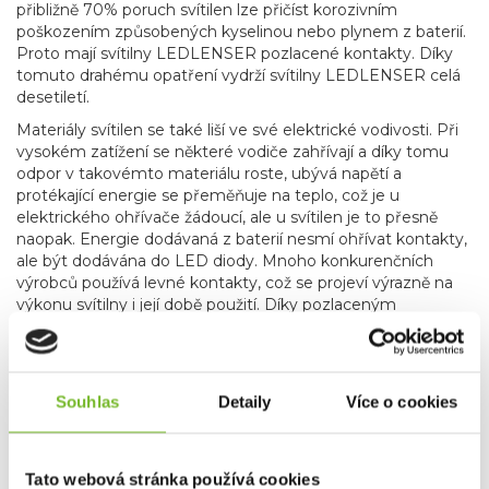
přibližně 70% poruch svítilen lze přičíst korozivním
poškozením způsobených kyselinou nebo plynem z baterií.
Proto mají svítilny LEDLENSER pozlacené kontakty. Díky
tomuto drahému opatření vydrží svítilny LEDLENSER celá
desetiletí.
Materiály svítilen se také liší ve své elektrické vodivosti. Při
vysokém zatížení se některé vodiče zahřívají a díky tomu
odpor v takovémto materiálu roste, ubývá napětí a
protékající energie se přeměňuje na teplo, což je u
elektrického ohřívače žádoucí, ale u svítilen je to přesně
naopak. Energie dodávaná z baterií nesmí ohřívat kontakty,
ale být dodávána do LED diody. Mnoho konkurenčních
výrobců používá levné kontakty, což se projeví výrazně na
výkonu svítilny i její době použití. Díky pozlaceným
kontaktům vydrží elektronika svítilen LEDLENSER
neporušená desítky let.
Souhlas
Detaily
Více o cookies
Cooling Technology
Tato webová stránka používá cookies