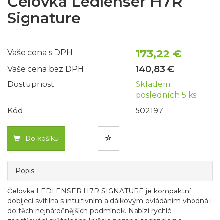
Čelovka Ledlenser H7R
Signature
173,22 €
Vaše cena s DPH
140,83 €
Vaše cena bez DPH
Dostupnost
Skladem
posledních 5 ks
Kód
502197
Do košíku
Popis
Čelovka LEDLENSER H7R SIGNATURE je kompaktní
dobíjecí svítilna s intuitivním a dálkovým ovládáním vhodná i
do těch nejnáročnějších podmínek. Nabízí rychlé