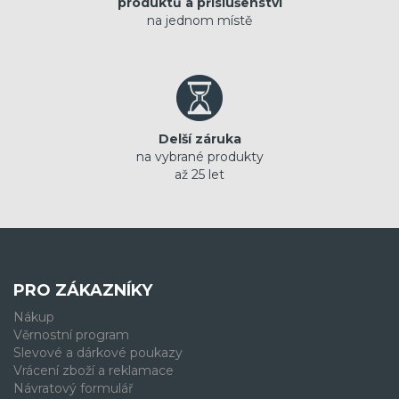
produktů a příslušenství
na jednom místě
Delší záruka
na vybrané produkty
až 25 let
PRO ZÁKAZNÍKY
Nákup
Věrnostní program
Slevové a dárkové poukazy
Vrácení zboží a reklamace
Návratový formulář