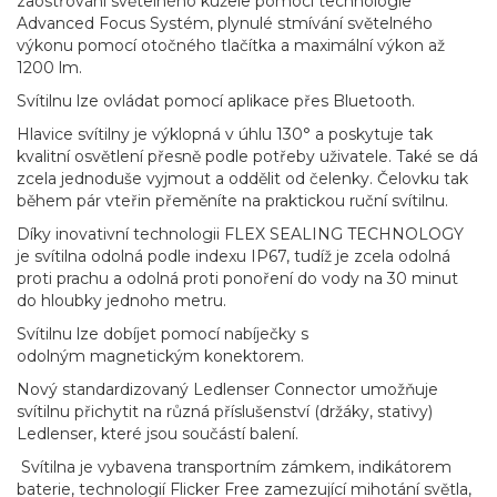
zaostřování světelného kužele pomocí technologie
Advanced Focus Systém, plynulé stmívání světelného
výkonu pomocí otočného tlačítka a maximální výkon až
1200 lm.
Svítilnu lze ovládat pomocí aplikace přes Bluetooth.
Hlavice svítilny je výklopná v úhlu 130° a poskytuje tak
kvalitní osvětlení přesně podle potřeby uživatele. Také se dá
zcela jednoduše vyjmout a oddělit od čelenky. Čelovku tak
během pár vteřin přeměníte na praktickou ruční svítilnu.
Díky inovativní technologii FLEX SEALING TECHNOLOGY
je svítilna odolná podle indexu IP67, tudíž je zcela odolná
proti prachu a odolná proti ponoření do vody na 30 minut
do hloubky jednoho metru.
Svítilnu lze dobíjet pomocí nabíječky s
odolným magnetickým konektorem.
Nový standardizovaný Ledlenser Connector umožňuje
svítilnu přichytit na různá příslušenství (držáky, stativy)
Ledlenser, které jsou součástí balení.
Svítilna je vybavena transportním zámkem, indikátorem
baterie, technologií Flicker Free zamezující mihotání světla,