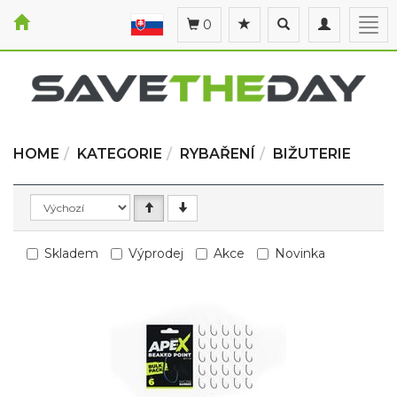
Toggle
Toggle
Togg
0
search
navigation
navi
HOME
KATEGORIE
RYBAŘENÍ
BIŽUTERIE
Skladem
Výprodej
Akce
Novinka