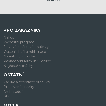
PRO ZÁKAZNÍKY
Nákup
Věrnostní program
Slevové a dárkové poukazy
Vrácení zboží a reklamace
Návratový formulář
Reklamační formulář - online
Nejčastější otázky
OSTATNÍ
Záruky a registrace produktů
Prodávané značky
Ambasadoři
Blog
MORIS