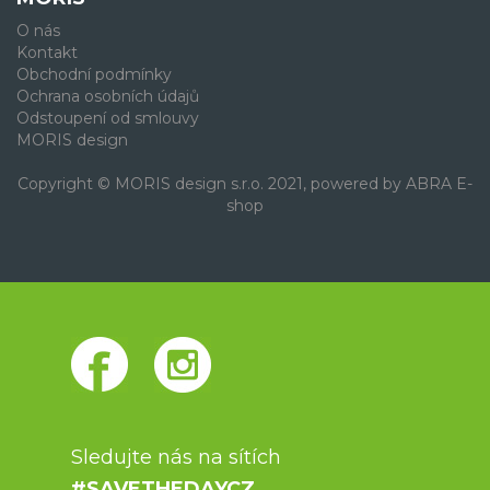
O nás
Kontakt
Obchodní podmínky
Ochrana osobních údajů
Odstoupení od smlouvy
MORIS design
Copyright © MORIS design s.r.o. 2021, powered by
ABRA E-
shop
Sledujte nás na sítích
#SAVETHEDAYCZ