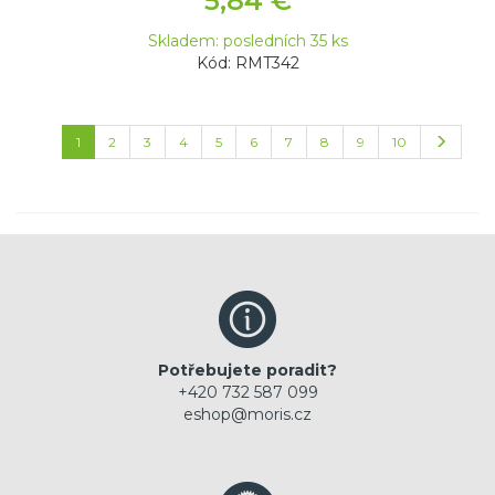
5,84 €
Skladem: posledních 35 ks
Kód: RMT342
1
2
3
4
5
6
7
8
9
10
Potřebujete poradit?
+420 732 587 099
eshop@moris.cz