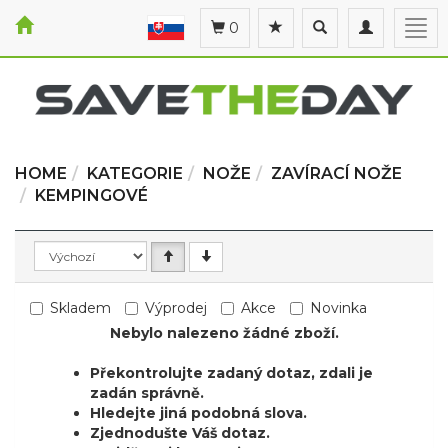
Toggle
Toggle
Togg
0
search
navigation
navi
HOME
KATEGORIE
NOŽE
ZAVÍRACÍ NOŽE
KEMPINGOVÉ
Skladem
Výprodej
Akce
Novinka
Nebylo nalezeno žádné zboží.
Překontrolujte zadaný dotaz, zdali je
zadán správně.
Hledejte jiná podobná slova.
Zjednodušte Váš dotaz.