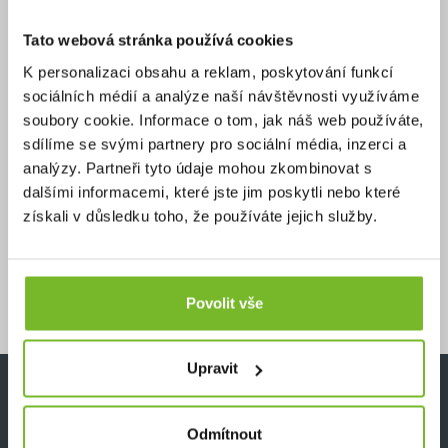
Tato webová stránka používá cookies
K personalizaci obsahu a reklam, poskytování funkcí
Více jak 1000 TOP
sociálních médií a analýze naší návštěvnosti využíváme
produktů a příslušenství
soubory cookie. Informace o tom, jak náš web používáte,
na jednom místě
sdílíme se svými partnery pro sociální média, inzerci a
analýzy. Partneři tyto údaje mohou zkombinovat s
dalšími informacemi, které jste jim poskytli nebo které
získali v důsledku toho, že používáte jejich služby.
Delší záruka
na vybrané produkty
až 25 let
Povolit vše
Upravit
PRO ZÁKAZNÍKY
Odmítnout