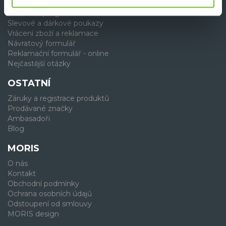
Nákup
Věrnostní program
Slevové a dárkové poukazy
Vrácení zboží a reklamace
Návratový formulář
Reklamační formulář - online
Nejčastější otázky
OSTATNÍ
Záruky a registrace produktů
Prodávané značky
Ambasadoři
Blog
MORIS
O nás
Kontakt
Obchodní podmínky
Ochrana osobních údajů
Odstoupení od smlouvy
MORIS design