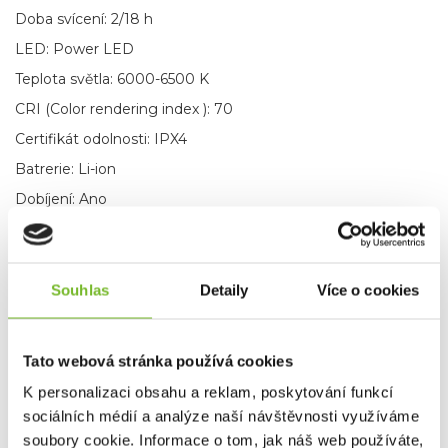
Doba svícení: 2/18 h
LED: Power LED
Teplota světla: 6000-6500 K
CRI (Color rendering index ): 70
Certifikát odolnosti: IPX4
Batrerie: Li-ion
Dobíjení: Ano
Funkce:
Modré světlo
Červené světlo
Souhlas
Detaily
Více o cookies
Obsah balení: USB dobíjecí kabel
ZNAČKA
LEDLENSER
Tato webová stránka používá cookies
K personalizaci obsahu a reklam, poskytování funkcí
Varianty
sociálních médií a analýze naší návštěvnosti využíváme
soubory cookie. Informace o tom, jak náš web používáte,