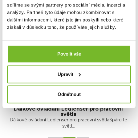
Dotaz
sdílíme se svými partnery pro sociální média, inzerci a
analýzy. Partneři tyto údaje mohou zkombinovat s
dalšími informacemi, které jste jim poskytli nebo které
Mohlo by Vás zajímat
získali v důsledku toho, že používáte jejich služby.
Povolit vše
Upravit
Odmítnout
Dálkové ovládání Ledlenser pro pracovní
světla
Dálkové ovládání Ledlenser pro pracovní světlaSpárujte
světl...