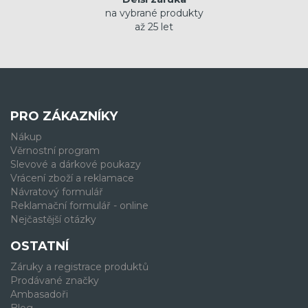
na vybrané produkty
až 25 let
PRO ZÁKAZNÍKY
Nákup
Věrnostní program
Slevové a dárkové poukazy
Vrácení zboží a reklamace
Návratový formulář
Reklamační formulář - online
Nejčastější otázky
OSTATNÍ
Záruky a registrace produktů
Prodávané značky
Ambasadoři