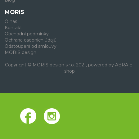
Blog
MORIS
O nás
Kontakt
Obchodní podmínky
Ochrana osobních údajů
Odstoupení od smlouvy
MORIS design
Copyright © MORIS design s.r.o. 2021, powered by
ABRA E-
shop