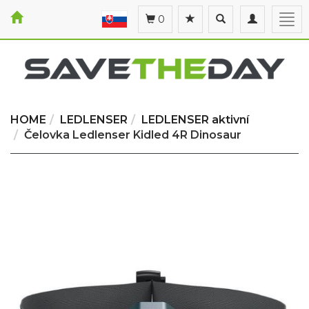
Toggle
Toggle
Togg
0
search
navigation
navi
HOME
LEDLENSER
LEDLENSER aktivní
Čelovka Ledlenser Kidled 4R Dinosaur