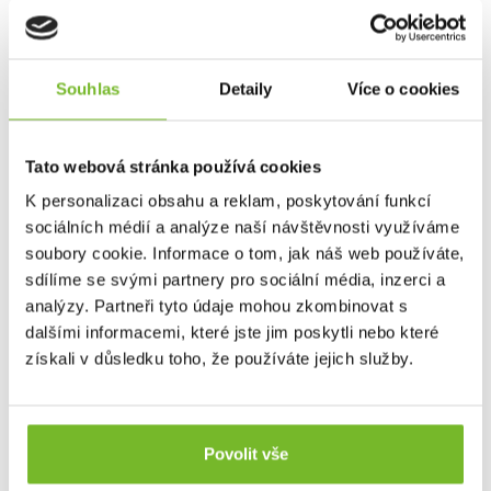
Součástí balení:
60W USB-C Power Delivery
adaptér
s integrovaným kabelem a
neoprenové
pouzdro
Souhlas
Detaily
Více o cookies
Tato webová stránka používá cookies
K personalizaci obsahu a reklam, poskytování funkcí
sociálních médií a analýze naší návštěvnosti využíváme
soubory cookie. Informace o tom, jak náš web používáte,
sdílíme se svými partnery pro sociální média, inzerci a
analýzy. Partneři tyto údaje mohou zkombinovat s
O ZNAČCE RidgeMonkey
dalšími informacemi, které jste jim poskytli nebo které
získali v důsledku toho, že používáte jejich služby.
Společnost
RidgeMonkey® vznikla začátkem roku
2014
jako skupina rybářů a milovníků outdooru, kteří
chtěli na trh přinášet promyšlené a praktické
produkty, jež opravdu něco změní.
Od té doby urazila dlouhou cestu – z jednoho nápadu
Povolit vše
vyrostla v značku s širokou nabídkou kvalitního
vybavení dostupného za férové ceny.