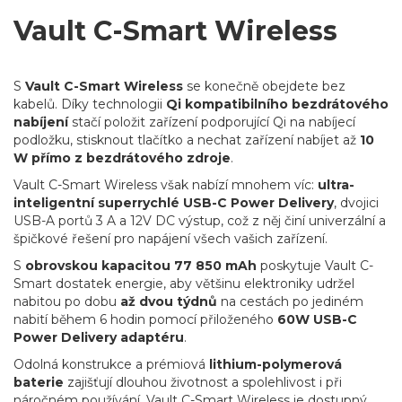
Vault C-Smart Wireless
S
Vault C-Smart Wireless
se konečně obejdete bez
kabelů. Díky technologii
Qi kompatibilního bezdrátového
nabíjení
stačí položit zařízení podporující Qi na nabíjecí
podložku, stisknout tlačítko a nechat zařízení nabíjet až
10
W přímo z bezdrátového zdroje
.
Vault C-Smart Wireless však nabízí mnohem víc:
ultra-
inteligentní superrychlé USB-C Power Delivery
, dvojici
USB-A portů 3 A a 12V DC výstup, což z něj činí univerzální a
špičkové řešení pro napájení všech vašich zařízení.
S
obrovskou kapacitou 77 850 mAh
poskytuje Vault C-
Smart dostatek energie, aby většinu elektroniky udržel
nabitou po dobu
až dvou týdnů
na cestách po jediném
nabití během 6 hodin pomocí přiloženého
60W USB-C
Power Delivery adaptéru
.
Odolná konstrukce a prémiová
lithium-polymerová
baterie
zajišťují dlouhou životnost a spolehlivost i při
náročném používání. Vault C-Smart Wireless je dostupný