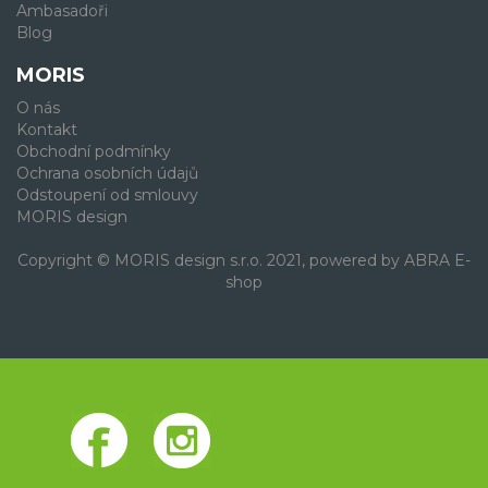
Ambasadoři
Blog
MORIS
O nás
Kontakt
Obchodní podmínky
Ochrana osobních údajů
Odstoupení od smlouvy
MORIS design
Copyright © MORIS design s.r.o. 2021, powered by
ABRA E-
shop