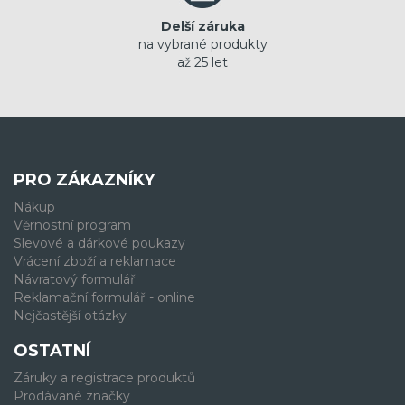
Delší záruka
na vybrané produkty
až 25 let
PRO ZÁKAZNÍKY
Nákup
Věrnostní program
Slevové a dárkové poukazy
Vrácení zboží a reklamace
Návratový formulář
Reklamační formulář - online
Nejčastější otázky
OSTATNÍ
Záruky a registrace produktů
Prodávané značky