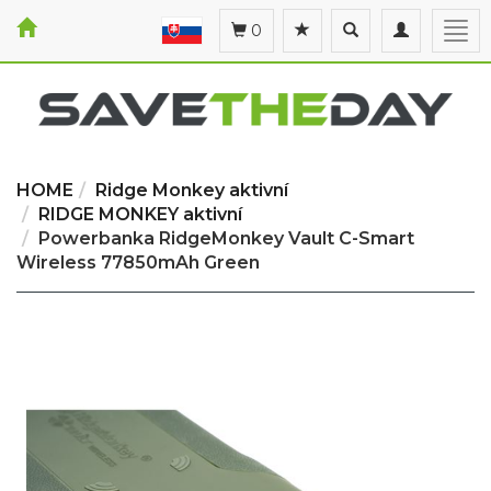
Toggle
Toggle
Togg
0
search
navigation
navi
HOME
Ridge Monkey aktivní
RIDGE MONKEY aktivní
Powerbanka RidgeMonkey Vault C-Smart
Wireless 77850mAh Green