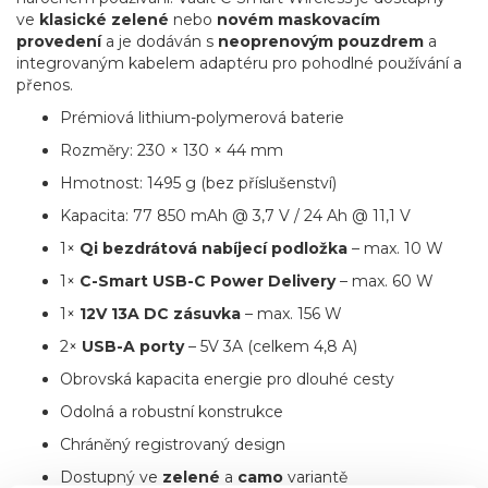
ve
klasické zelené
nebo
novém maskovacím
provedení
a je dodáván s
neoprenovým pouzdrem
a
integrovaným kabelem adaptéru pro pohodlné používání a
přenos.
Prémiová lithium-polymerová baterie
Rozměry: 230 × 130 × 44 mm
Hmotnost: 1495 g (bez příslušenství)
Kapacita: 77 850 mAh @ 3,7 V / 24 Ah @ 11,1 V
1×
Qi bezdrátová nabíjecí podložka
– max. 10 W
1×
C-Smart USB-C Power Delivery
– max. 60 W
1×
12V 13A DC zásuvka
– max. 156 W
2×
USB-A porty
– 5V 3A (celkem 4,8 A)
Obrovská kapacita energie pro dlouhé cesty
Odolná a robustní konstrukce
Chráněný registrovaný design
Dostupný ve
zelené
a
camo
variantě