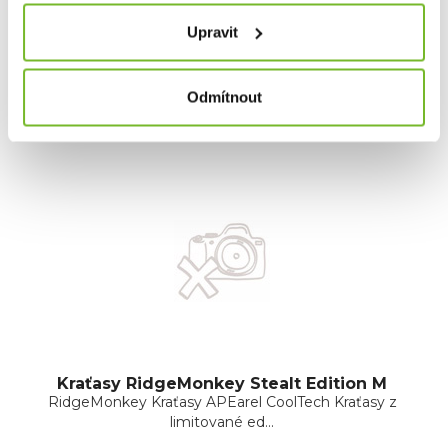
Upravit
Dotaz
Odmítnout
Mohlo by Vás zajímat
Kraťasy RidgeMonkey Stealt Edition M
RidgeMonkey Kraťasy APEarel CoolTech Kraťasy z
limitované ed...