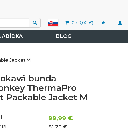
Togg
(0 / 0,00 €)
navi
NABÍDKA
BLOG
ble Jacket M
okavá bunda
onkey ThermaPro
 Packable Jacket M
99,99 €
H
81,29 €
 DPH