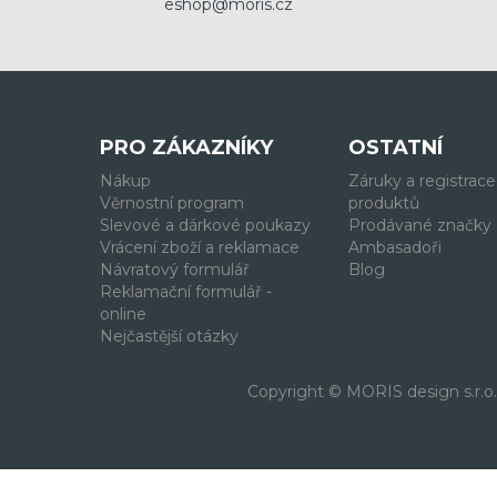
eshop@moris.cz
PRO ZÁKAZNÍKY
OSTATNÍ
Nákup
Záruky a registrace
Věrnostní program
produktů
Slevové a dárkové poukazy
Prodávané značky
Vrácení zboží a reklamace
Ambasadoři
Návratový formulář
Blog
Reklamační formulář -
online
Nejčastější otázky
Copyright © MORIS design s.r.o