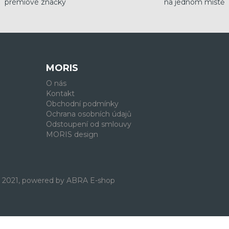
prémiové značky
na jednom místě
MORIS
O nás
Kontakt
Obchodní podmínky
Ochrana osobních údajů
Odstoupení od smlouvy
MORIS design
. 2021, powered by
ABRA E-shop