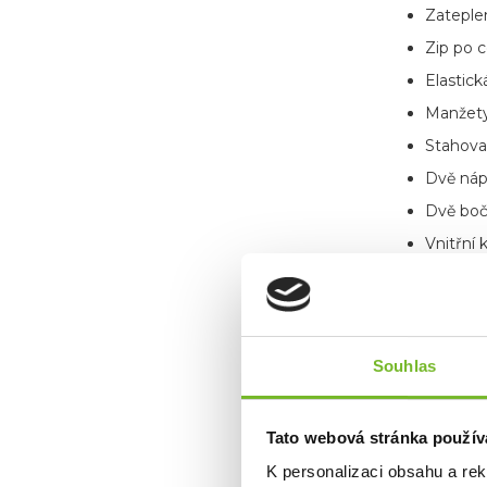
Zateple
Zip po 
Elastic
Manžety 
Stahova
Dvě náp
Dvě boč
Vnitřní 
Vnitřní 
Nenápa
Souhlas
Tato webová stránka použív
K personalizaci obsahu a re