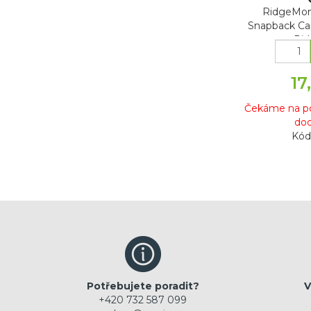
RidgeMon
Snapback Ca
s Ri
17
Čekáme na po
dod
Kód
Potřebujete poradit?
V
+420 732 587 099