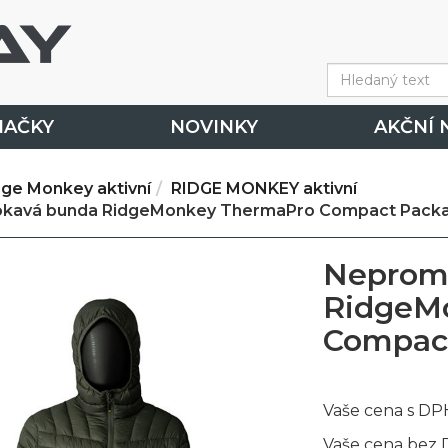
NAČKY
NOVINKY
AKČNÍ 
dge Monkey aktivní
RIDGE MONKEY aktivní
kavá bunda RidgeMonkey ThermaPro Compact Packa
Neprom
RidgeM
Compact
Vaše cena s DP
Vaše cena bez