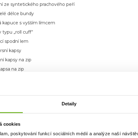
ní ze syntetického prachového peří
celé délce bundy
ká kapuce s vyšším límcem
typu „roll cuff“
cí spodní lem
rsní kapsy
ní kapsy na zip
kapsa na zip
kapsa slouží i jako obal pro sbalení
dné logo RidgeMonkey APEarel
Detaily
á cookies
klam, poskytování funkcí sociálních médií a analýze naší návšt