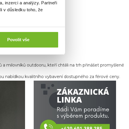
, inzerci a analýzy. Partneři
li v důsledku toho, že
Povolit vše
ů a milovníků outdooru, kteří chtěli na trh přinášet promyšlené
kou nabídkou kvalitního vybavení dostupného za férové ceny.