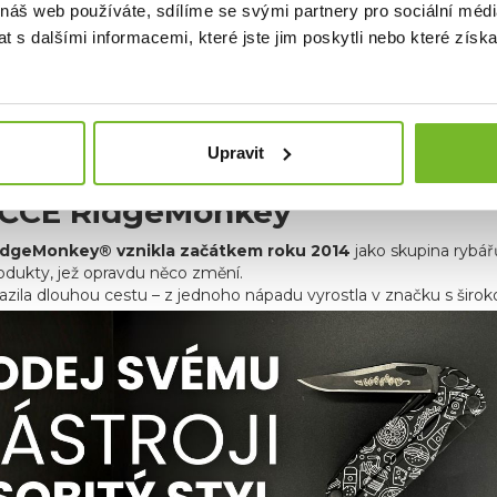
 náš web používáte, sdílíme se svými partnery pro sociální média
 s dalšími informacemi, které jste jim poskytli nebo které získa
Upravit
ČCE RidgeMonkey
idgeMonkey® vznikla začátkem roku 2014
jako skupina rybář
rodukty, jež opravdu něco změní.
azila dlouhou cestu – z jednoho nápadu vyrostla v značku s širo