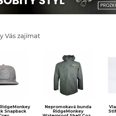
y Vás zajímat
a RidgeMonkey
Nepromokavá bunda
Vl
k Snapback
RidgeMonkey
Sti
Grey
Waterproof Shell Coa...