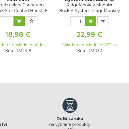
geMonkey Connexion
RidgeMonkey Modular
 Stiff Coated Hooklink
Bucket System RidgeMonkey
25lb – 20 ...
Modular Bucket...
18,98 €
22,99 €
adem: posledních 41 ks
Skladem: posledních 222 ks
Kód: RMT319
Kód: RM032
Delší záruka
ství
na vybrané produkty