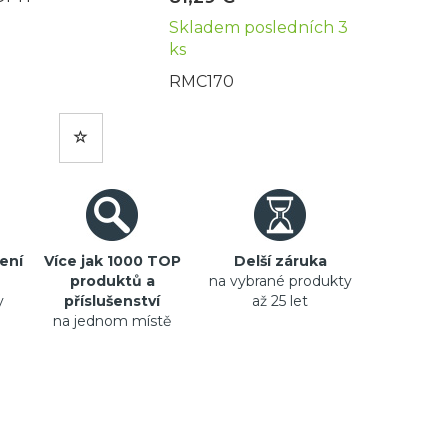
Skladem posledních 3
ks
RMC170
ení
Více jak 1000 TOP
Delší záruka
produktů a
na vybrané produkty
y
příslušenství
až 25 let
na jednom místě