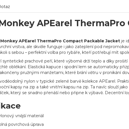
Dotaz
Monkey APEarel ThermaPro
Monkey APEarel ThermaPro Compact Packable Jacket
je i
rchní vrstva, ale skvěle funguje i jako zateplení pod nepromokav
i s sebou – perfektní volba pro rybáře, kteří potřebují mít spole
í syntetické prachové peří, které výborně drží teplo a díky prošití
chlé oblékání. Elastická kapuce i spodní lem se automaticky přiz
akončeny pružnými manžetami, které brání větru v pronikání dov
í voděodolný nylon v typické zelené barvě kolekce APEarel. Prakt
boční kapsy na zip a také vnitřní kapsu na zip. Ta navíc slouží ja
íček, který se snadno přenáší nebo připne k výbavě. Decentní l
ikace
lonový vnější materiál
lná povrchová úprava