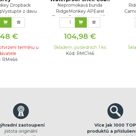
key Dropback
Nepromokavá bunda
Rid
pVystupte z davu
RidgeMonkey APEarel
CamoX
dgeMonk...
ThermaPro Waterproof S...
,48 €
104,98 €
tvrzení termínu u
Skladem: posledních 1 ks
Skl
avatele
Kód: RMC146
: RM464
ýhradní zastoupení
Více jak 1000 TOP
jistota originální
produktů a příslušen