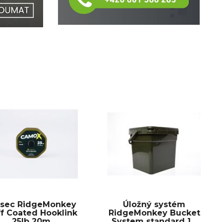
asec RidgeMonkey
Úložný systém
ff Coated Hooklink
RidgeMonkey Bucket
25lb 20m
System standard 1...