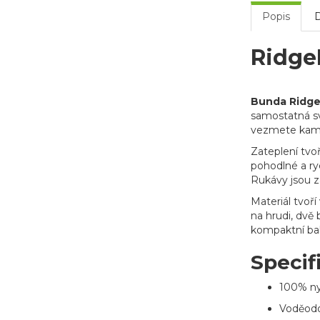
Popis
Ridge
Bunda Ridge
samostatná sv
vezmete kamkol
Zateplení tvoř
pohodlné a ry
Rukávy jsou z
Materiál tvoř
na hrudi, dvě 
kompaktní bal
Specif
100% ny
Voděodo