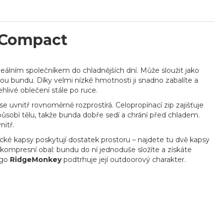
 Compact
deálním společníkem do chladnějších dní. Může sloužit jako
ou bundu. Díky velmi nízké hmotnosti ji snadno zabalíte a
hlivé oblečení stále po ruce.
 se uvnitř rovnoměrně rozprostírá. Celopropínací zip zajišťuje
působí tělu, takže bunda dobře sedí a chrání před chladem.
nitř.
ické kapsy poskytují dostatek prostoru – najdete tu dvě kapsy
ko kompresní obal: bundu do ní jednoduše složíte a získáte
ogo
RidgeMonkey
podtrhuje její outdoorový charakter.