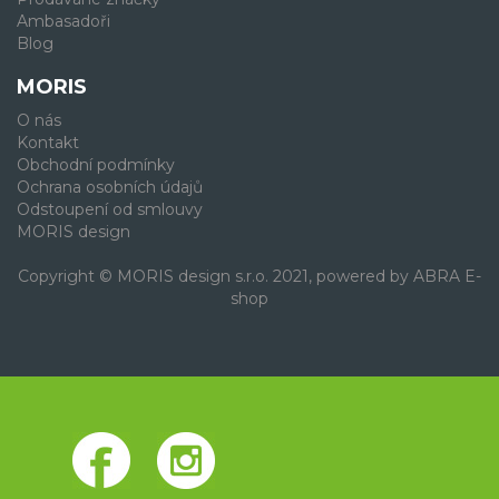
Ambasadoři
Blog
MORIS
O nás
Kontakt
Obchodní podmínky
Ochrana osobních údajů
Odstoupení od smlouvy
MORIS design
Copyright © MORIS design s.r.o. 2021, powered by
ABRA E-
shop