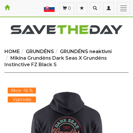
Toggle
Toggle
Togg
0
search
navigation
navi
HOME
GRUNDÉNS
GRUNDÉNS neaktivní
Mikina Grundéns Dark Seas X Grundéns
Instinctive FZ Black S
Akce -16 %
Výprodej