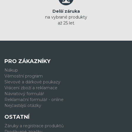
Delší záruka
na vybrané produkty
až 25 let
PRO ZÁKAZNÍKY
Nákup
Věrnostní program
Slevové a dárkové poukazy
Vrácení zboží a reklamace
Návratový formulář
Reklamační formulář - online
Nejčastější otázky
OSTATNÍ
Záruky a registrace produktů
Prodávané značky