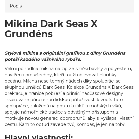
Popis
Mikina Dark Seas X
Grundéns
Stylová mikina s originální grafikou z dílny Grundéns
poteší každého vášnivého rybáře.
Velmi pohodlná mikina na zip ze směsi bavlny a polyesteru,
navržená pro všechny, kteří touží objevovat hloubky
oceánu. Mikina nese temný nádech díky spolupráci se
skupinou umělců Dark Seas. Kolekce Grundéns X Dark Seas
překračuje hranice pobřeží a přináší nadčasové designy
inspirované přirozenou lidskou přitažlivostí k vodě. Tato
spolupráce, založená na poutu tuláků a mořských vlků,
spojuje námořnické tradice s odvážným přístupem a
motivuje novou generaci dobrodruhů, aby si vyšlapali vlastní
cestu. Kam tě odtud zavede tvůj kompas, je jen na tobě.
Hlavní vlastnosti: