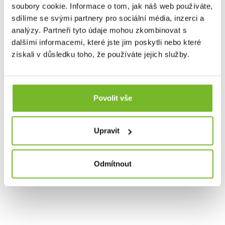
ve městě, Grundéns nabízí produkty, které vás udrží v
soubory cookie. Informace o tom, jak náš web používáte,
suchu, teple a stylu. Přidejte se k tisícům spokojených
sdílíme se svými partnery pro sociální média, inzerci a
zákazníků a objevte, proč je Grundéns synonymem pro
analýzy. Partneři tyto údaje mohou zkombinovat s
nejlepší rybářské oblečení na trhu.
dalšími informacemi, které jste jim poskytli nebo které
získali v důsledku toho, že používáte jejich služby.
Společnost MORIS design s.r.o.,
provozovatel
eshopu
SAVETHEDAY.CZ je hrdý exkluzivní distributor značky
Grundéns pro Českou republiku a Slovensko.
Povolit vše
Upravit
Odmítnout