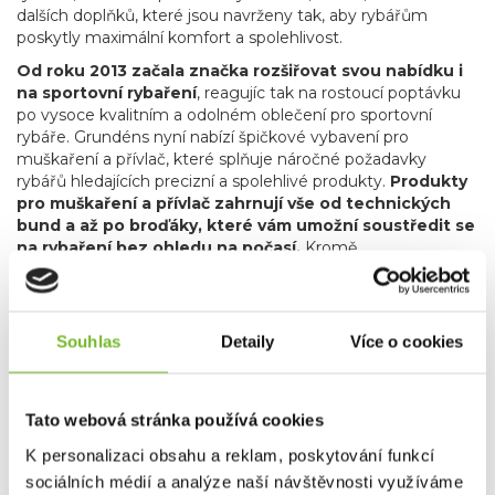
dalších doplňků, které jsou navrženy tak, aby rybářům
poskytly maximální komfort a spolehlivost.
Od roku 2013 začala značka rozšiřovat svou nabídku i
na sportovní rybaření
, reagujíc tak na rostoucí poptávku
po vysoce kvalitním a odolném oblečení pro sportovní
rybáře. Grundéns nyní nabízí špičkové vybavení pro
muškaření a přívlač, které splňuje náročné požadavky
rybářů hledajících precizní a spolehlivé produkty.
Produkty
pro muškaření a přívlač zahrnují vše od technických
bund a až po broďáky, které vám umožní soustředit se
na rybaření bez ohledu na počasí.
Kromě
specializovaného rybářského oblečení zahrnuje nabídka
značky Grundéns také skvělé lifestyle produkty, jako jsou
stylové mikiny, trička a čepice. Tyto kousky nejenže
poskytují komfort a praktičnost, ale také umožňují rybářům
Souhlas
Detaily
Více o cookies
a outdoorovým nadšencům nosit oblečení, které reflektuje
jejich vášeň pro rybaření i v běžném životě.
Grundéns díky svému závazku k inovacím, použitým
Tato webová stránka používá cookies
materiálům, udržitelnosti a kvalitě je oblíbenou
K personalizaci obsahu a reklam, poskytování funkcí
volbou profesionálních i sportovních rybářů po celém
světě.
Bez ohledu na to, zda jste na vodě nebo trávíte čas
sociálních médií a analýze naší návštěvnosti využíváme