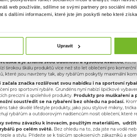
 náš web používáte, sdílíme se svými partnery pro sociální média
 s dalšími informacemi, které jste jim poskytli nebo které získa
E
Upravit
renomovaná značka rybářského oblečení s bohatou historií 
védska a je známá svou odolností a vysokou kvalitou
, kter
zí širokou škálu produktů více než sto let oblečení pro komerčn
ků, které jsou navrženy tak, aby rybářům poskytly maximální komf
 začala značka rozšiřovat svou nabídku i na sportovní ryba
ení pro sportovní rybáře. Grundéns nyní nabízí špičkové vybaven
cích precizní a spolehlivé produkty.
Produkty pro muškaření a p
ožní soustředit se na rybaření bez ohledu na počasí.
Kromě
s také skvělé lifestyle produkty, jako jsou stylové mikiny, trička
ňují rybářům a outdoorovým nadšencům nosit oblečení, které refl
y svému závazku k inovacím, použitým materiálům, udržitel
rybářů po celém světě.
Bez ohledu na to, zda jste na vodě nebo
, teple a stylu. Přidejte se k tisícům spokojených zákazníků a o