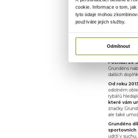
cookie. Informace o tom, jak
tyto údaje mohou zkombinovat
používáte jejich služby.
O ZNAČC
Odmítnout
Grundéns je 
Pochází ze Š
Grundéns nabí
dalších doplň
Od roku 2013
odolném obleč
rybářů hledají
které vám um
značky Grundén
ale také umož
Grundéns dík
sportovních 
udrží v suchu