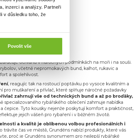
, inzerci a analýzy. Partneři
li v důsledku toho, že
Povolit vše
sahající až do roku 1911
.
á zaručuje ochranu v náročných podmínkách na moři i na souši.
í rybolov, včetně nepromokavých bund, kalhot, rukavic a
ort a spolehlivost.
ření
, reagujíc tak na rostoucí poptávku po vysoce kvalitním a
í pro muškaření a přívlač, které splňuje náročné požadavky
řívlač zahrnují vše od technických bund a až po broďáky,
 specializovaného rybářského oblečení zahrnuje nabídka
 a čepice
. Tyto kousky nejenže poskytují komfort a praktičnost,
ektuje jejich vášeň pro rybaření i v běžném životě.
nosti a kvalitě je oblíbenou volbou profesionálních i
 trávíte čas ve městě, Grundéns nabízí produkty, které vás
bjevte, proč je Grundéns synonymem pro nejlepší rybářské