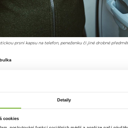
tickou prsní kapsu na telefon, peneženku či jiné drobné předmět
abulka
Detaily
á cookies
klam, poskytování funkcí sociálních médií a analýze naší návšt