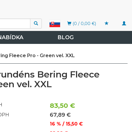
Togg
(0 / 0,00 €)
navi
NABÍDKA
BLOG
ng Fleece Pro - Green vel. XXL
rundéns Bering Fleece
een vel. XXL
83,50 €
H
67,89 €
 DPH
16 % / 15,50 €