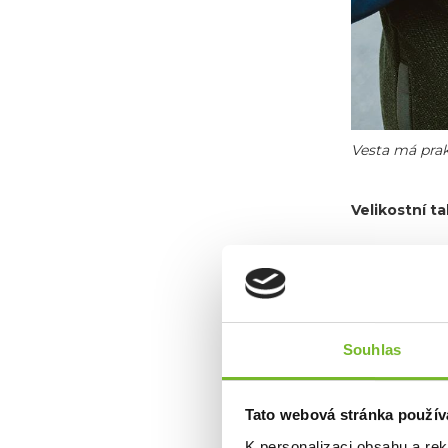
Vesta má prak
Velikostní t
Souhlas
Tato webová stránka použív
K personalizaci obsahu a re