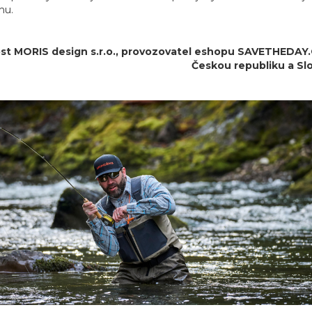
hu.
t MORIS design s.r.o.,
provozovatel
eshopu SAVETHEDAY.CZ
Českou republiku a Sl