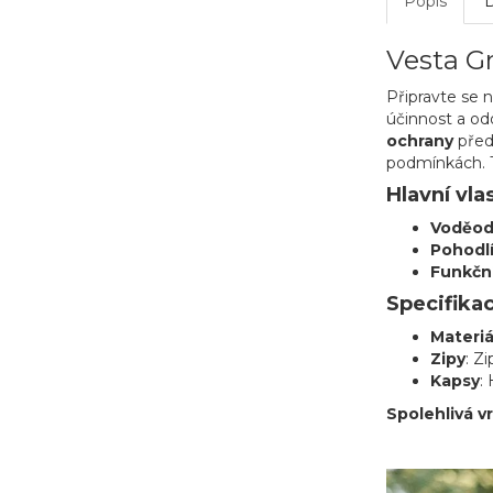
Popis
Vesta G
Připravte se 
účinnost a od
ochrany
před
podmínkách. T
Hlavní vla
Voděod
Pohodl
Funkční
Specifika
Materiá
Zipy
: Z
Kapsy
:
Spolehlivá v