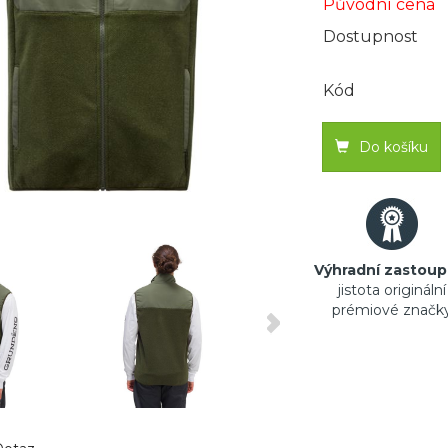
Původní cena
Dostupnost
Kód
Do košíku
Výhradní zastoup
jistota originální
prémiové značk