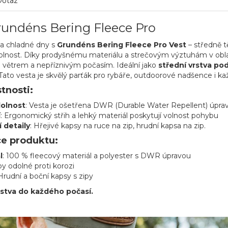
Dotaz
rundéns Bering Fleece Pro
na chladné dny s
Grundéns Bering Fleece Pro Vest
– středně t
olnost. Díky prodyšnému materiálu a strečovým výztuhám v obl
 větrem a nepříznivým počasím. Ideální jako
střední vrstva p
ato vesta je skvělý parťák pro rybáře, outdoorové nadšence i ka
stnosti:
olnost
: Vesta je ošetřena DWR (Durable Water Repellent) úprav
í
: Ergonomický střih a lehký materiál poskytují volnost pohybu
 detaily
: Hřejivé kapsy na ruce na zip, hrudní kapsa na zip.
ce produktu:
l
: 100 % fleecový materiál a polyester s DWR úpravou
ipy odolné proti korozi
 Hrudní a boční kapsy s zipy
rstva do každého počasí.