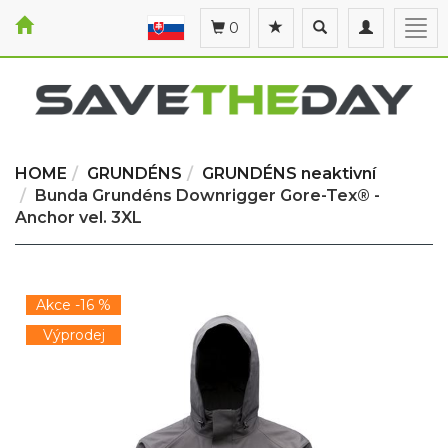
Toggle
Toggle
Togg
0
search
navigation
navi
HOME
GRUNDÉNS
GRUNDÉNS neaktivní
Bunda Grundéns Downrigger Gore-Tex® -
Anchor vel. 3XL
Akce -16 %
Výprodej