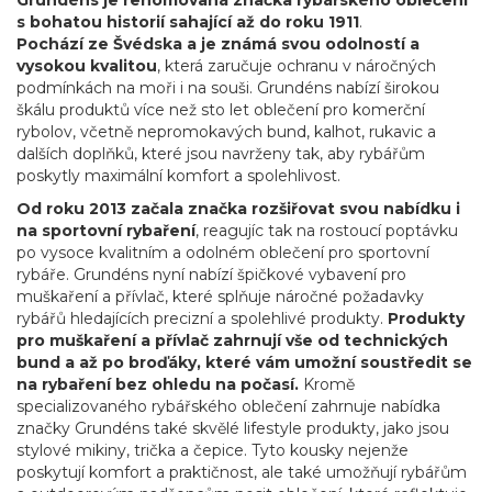
Grundéns je renomovaná značka rybářského oblečení
s bohatou historií sahající až do roku 1911
.
Pochází ze Švédska a je známá svou odolností a
vysokou kvalitou
, která zaručuje ochranu v náročných
podmínkách na moři i na souši. Grundéns nabízí širokou
škálu produktů více než sto let oblečení pro komerční
rybolov, včetně nepromokavých bund, kalhot, rukavic a
dalších doplňků, které jsou navrženy tak, aby rybářům
poskytly maximální komfort a spolehlivost.
Od roku 2013 začala značka rozšiřovat svou nabídku i
na sportovní rybaření
, reagujíc tak na rostoucí poptávku
po vysoce kvalitním a odolném oblečení pro sportovní
rybáře. Grundéns nyní nabízí špičkové vybavení pro
muškaření a přívlač, které splňuje náročné požadavky
rybářů hledajících precizní a spolehlivé produkty.
Produkty
pro muškaření a přívlač zahrnují vše od technických
bund a až po broďáky, které vám umožní soustředit se
na rybaření bez ohledu na počasí.
Kromě
specializovaného rybářského oblečení zahrnuje nabídka
značky Grundéns také skvělé lifestyle produkty, jako jsou
stylové mikiny, trička a čepice
. Tyto kousky nejenže
poskytují komfort a praktičnost, ale také umožňují rybářům