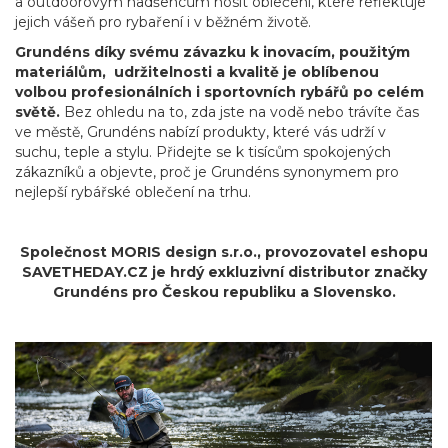
a outdoorovým nadšencům nosit oblečení, které reflektuje
jejich vášeň pro rybaření i v běžném životě.
Grundéns díky svému závazku k inovacím, použitým
materiálům, udržitelnosti a kvalitě je oblíbenou
volbou profesionálních i sportovních rybářů po celém
světě.
Bez ohledu na to, zda jste na vodě nebo trávíte čas
ve městě, Grundéns nabízí produkty, které vás udrží v
suchu, teple a stylu. Přidejte se k tisícům spokojených
zákazníků a objevte, proč je Grundéns synonymem pro
nejlepší rybářské oblečení na trhu.
Společnost MORIS design s.r.o.,
provozovatel
eshopu
SAVETHEDAY.CZ je hrdý exkluzivní distributor značky
Grundéns pro Českou republiku a Slovensko.