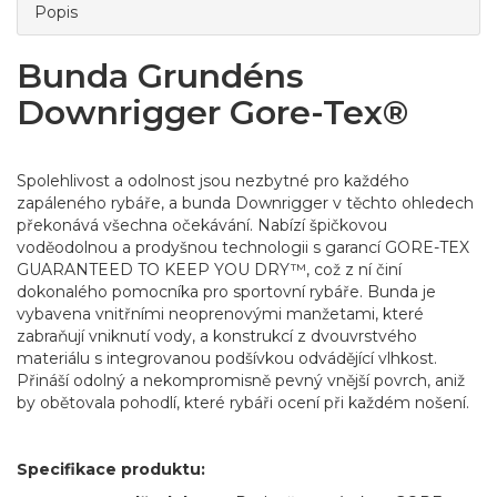
Popis
Bunda Grundéns
Downrigger Gore-Tex®
Spolehlivost a odolnost jsou nezbytné pro každého
zapáleného rybáře, a bunda Downrigger v těchto ohledech
překonává všechna očekávání. Nabízí špičkovou
voděodolnou a prodyšnou technologii s garancí GORE-TEX
GUARANTEED TO KEEP YOU DRY™, což z ní činí
dokonalého pomocníka pro sportovní rybáře. Bunda je
vybavena vnitřními neoprenovými manžetami, které
zabraňují vniknutí vody, a konstrukcí z dvouvrstvého
materiálu s integrovanou podšívkou odvádějící vlhkost.
Přináší odolný a nekompromisně pevný vnější povrch, aniž
by obětovala pohodlí, které rybáři ocení při každém nošení.
Specifikace produktu: