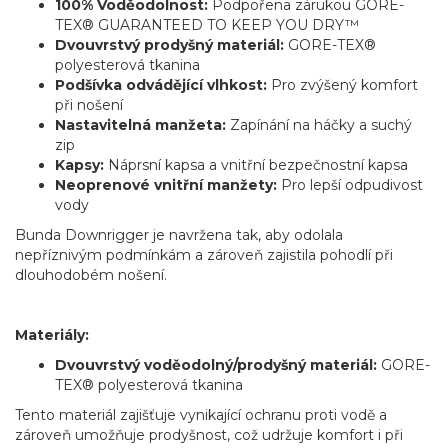
100% Voděodolnost:
Podpořena zárukou GORE-
TEX® GUARANTEED TO KEEP YOU DRY™
Dvouvrstvý prodyšný materiál:
GORE-TEX®
polyesterová tkanina
Podšívka odvádějící vlhkost:
Pro zvýšený komfort
při nošení
Nastavitelná manžeta:
Zapínání na háčky a suchý
zip
Kapsy:
Náprsní kapsa a vnitřní bezpečnostní kapsa
Neoprenové vnitřní manžety:
Pro lepší odpudivost
vody
Bunda Downrigger je navržena tak, aby odolala
nepříznivým podmínkám a zároveň zajistila pohodlí při
dlouhodobém nošení.
Materiály:
Dvouvrstvý voděodolný/prodyšný materiál:
GORE-
TEX® polyesterová tkanina
Tento materiál zajišťuje vynikající ochranu proti vodě a
zároveň umožňuje prodyšnost, což udržuje komfort i při