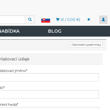
Togg
(0 / 0,00 €)
navi
NABÍDKA
BLOG
Obchodní podmínky
hlašovací údaje
hlašovací jméno
*
lo
*
ření hesla
*