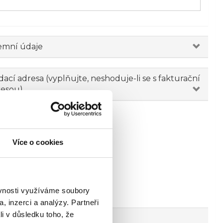
emní údaje
ací adresa (vyplňujte, neshoduje-li se s fakturační
resou)
Více o cookies
ěvnosti využíváme soubory
, inzerci a analýzy. Partneři
li v důsledku toho, že