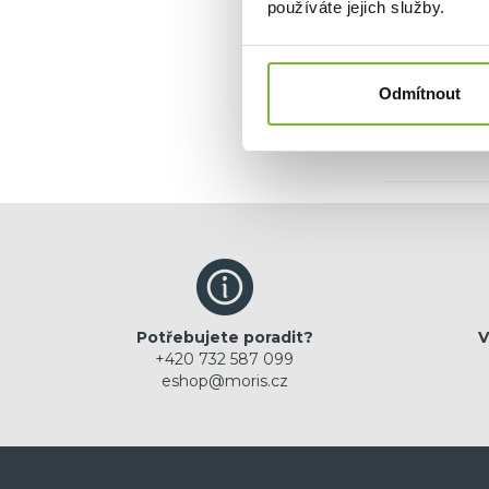
používáte jejich služby.
Ano, c
Odmítnout
Potřebujete poradit?
V
+420 732 587 099
eshop@moris.cz