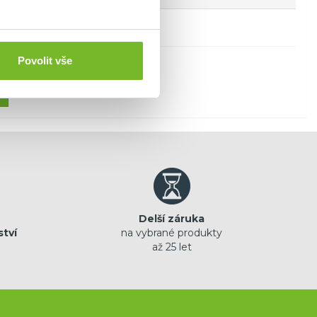
Povolit vše
Delší záruka
ství
na vybrané produkty
až 25 let