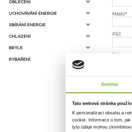
OBLEČENÍ
UCHOVÁVÁNÍ ENERGIE
Město
*
SBÍRÁNÍ ENERGIE
PSČ
CHLAZENÍ
BRÝLE
Stát
RYBAŘENÍ
Telefon
Souhlas
E-mail
*
Tato webová stránka použív
K personalizaci obsahu a re
cookie. Informace o tom, jak
tyto údaje mohou zkombinovat
Novinky