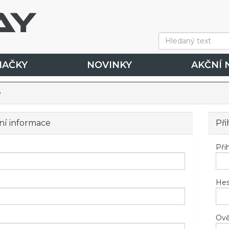
NAČKY
NOVINKY
AKČNÍ 
e
ní informace
Při
Při
Hes
Ově