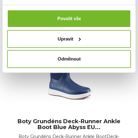
93,56 €
Povolit vše
109,00 €
Skladem: posledních 1 ks
Upravit
Kód: 60003-020-1008
Akce -14 %
Odmítnout
Výprodej
Boty Grundéns Deck-Runner Ankle
Boot Blue Abyss EU...
Boty Grundéns Deck-Runner Ankle BootDeck-