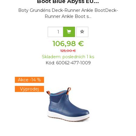
Boot Blue Abyss EU...
Boty Grundéns Deck-Runner Ankle BootDeck-
Runner Ankle Boot s...
106,98 €
125,00 €
Skladem: posledních 1 ks
Kód: 60062-477-1009
Akce -14 %
Výprodej