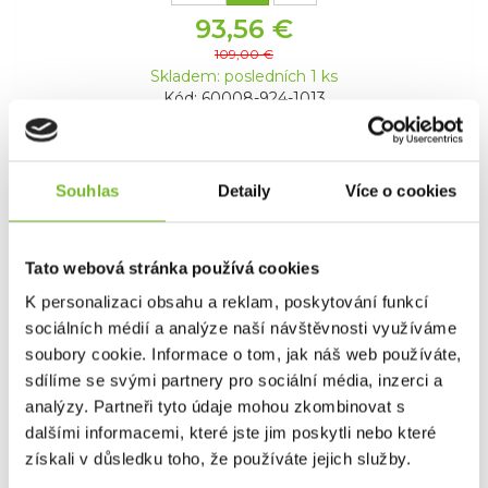
93,56 €
109,00 €
Skladem: posledních 1 ks
Kód: 60008-924-1013
Akce -14 %
Souhlas
Detaily
Více o cookies
Výprodej
Tato webová stránka používá cookies
K personalizaci obsahu a reklam, poskytování funkcí
sociálních médií a analýze naší návštěvnosti využíváme
soubory cookie. Informace o tom, jak náš web používáte,
sdílíme se svými partnery pro sociální média, inzerci a
Boty Grundéns Deck-Boss Boot - US 8,
Grey
analýzy. Partneři tyto údaje mohou zkombinovat s
dalšími informacemi, které jste jim poskytli nebo které
Boty Grundéns Deck-Boss BootVyšší boty Deck-
získali v důsledku toho, že používáte jejich služby.
Boss od značky G...