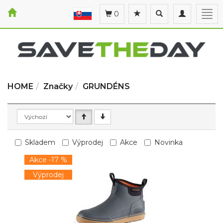
Toggle
Toggle
Togg
0
search
navigation
navi
HOME
Značky
GRUNDÉNS
Skladem
Výprodej
Akce
Novinka
Akce -17 %
Výprodej