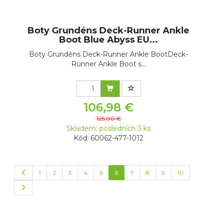
Boty Grundéns Deck-Runner Ankle
Boot Blue Abyss EU...
Boty Grundéns Deck-Runner Ankle BootDeck-
Runner Ankle Boot s...
106,98 €
125,00 €
Skladem: posledních 3 ks
Kód: 60062-477-1012
1
2
3
4
5
6
7
8
9
10