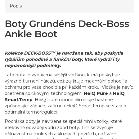
Popis
Boty Grundéns Deck-Boss
Ankle Boot
Kolekce DECK-BOSS™ je navržena tak, aby poskytla
rybářům pohodlné a funkční boty, které vydrží i ty
nejnáročnější podmínky.
Tato bota je vybavena silnější vložkou, která poskytuje
výrazné tlumení nárazů, což zajišťuje maximální pohodlí a
ochranu pro vaše chodidla při každém kroku. Vložka je navíc
ošetřena špičkovými technologiemi
HeiQ Pure
a
HeiQ
SmartTemp
. HeiQ Pure účinně eliminuje bakterie
způsobující zápach, zatímco HeiQ SmartTemp se stará o
optimální termoregulaci.
Podrážka boty je navržena se speciálními vzorky, které
efektivně odvádějí vodu zpod boty. Tím se zvyšuje
přilnavost na mokrých a kluzkých površích, což vám