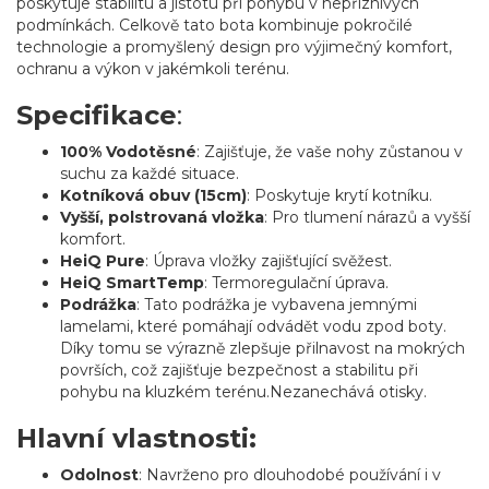
poskytuje stabilitu a jistotu při pohybu v nepříznivých
podmínkách. Celkově tato bota kombinuje pokročilé
technologie a promyšlený design pro výjimečný komfort,
ochranu a výkon v jakémkoli terénu.
Specifikace
:
100% Vodotěsné
: Zajišťuje, že vaše nohy zůstanou v
suchu za každé situace.
Kotníková obuv (15cm)
: Poskytuje krytí kotníku.
Vyšší, polstrovaná vložka
: Pro tlumení nárazů a vyšší
komfort.
HeiQ Pure
: Úprava vložky zajišťující svěžest.
HeiQ SmartTemp
: Termoregulační úprava.
Podrážka
: Tato podrážka je vybavena jemnými
lamelami, které pomáhají odvádět vodu zpod boty.
Díky tomu se výrazně zlepšuje přilnavost na mokrých
površích, což zajišťuje bezpečnost a stabilitu při
pohybu na kluzkém terénu.Nezanechává otisky.
Hlavní vlastnosti:
Odolnost
: Navrženo pro dlouhodobé používání i v