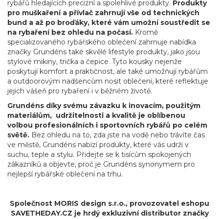
rybářů hledajících precizní a spolehlivé produkty.
Produkty
pro muškaření a přívlač zahrnují vše od technických
bund a až po broďáky, které vám umožní soustředit se
na rybaření bez ohledu na počasí.
Kromě
specializovaného rybářského oblečení zahrnuje nabídka
značky Grundéns také skvělé lifestyle produkty, jako jsou
stylové mikiny, trička a čepice. Tyto kousky nejenže
poskytují komfort a praktičnost, ale také umožňují rybářům
a outdoorovým nadšencům nosit oblečení, které reflektuje
jejich vášeň pro rybaření i v běžném životě.
Grundéns díky svému závazku k inovacím, použitým
materiálům, udržitelnosti a kvalitě je oblíbenou
volbou profesionálních i sportovních rybářů po celém
světě.
Bez ohledu na to, zda jste na vodě nebo trávíte čas
ve městě, Grundéns nabízí produkty, které vás udrží v
suchu, teple a stylu. Přidejte se k tisícům spokojených
zákazníků a objevte, proč je Grundéns synonymem pro
nejlepší rybářské oblečení na trhu.
Společnost MORIS design s.r.o.,
provozovatel
eshopu
SAVETHEDAY.CZ je hrdý exkluzivní distributor značky