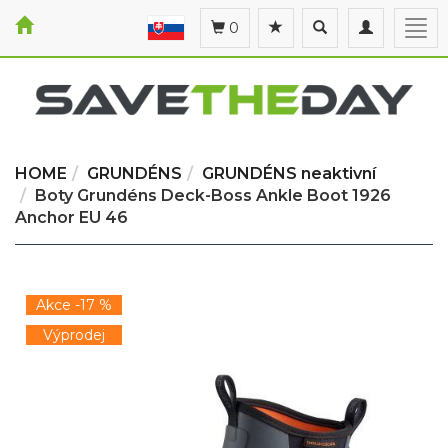
Toggle
Toggle
Togg
0
search
navigation
navi
HOME
GRUNDÉNS
GRUNDÉNS neaktivní
Boty Grundéns Deck-Boss Ankle Boot 1926
Anchor EU 46
Akce -17 %
Výprodej