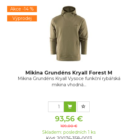
Akce -14 %
Výprodej
Mikina Grundéns Kryall Forest M
Mikina Grundéns Kryall Vysoce funkční rybářská
mikina vhodná...
93,56 €
109,00 €
Skladem: posledních 1 ks
Kód: 20076-358-0013