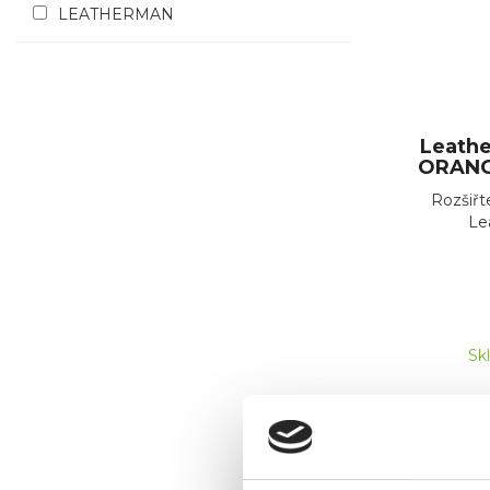
LEATHERMAN
Leathe
ORANGE
Rozšiřt
Lea
Sk
Novink