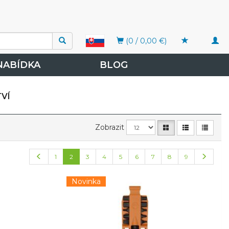
Togg
(0 / 0,00 €)
navi
NABÍDKA
BLOG
VÍ
Zobrazit
1
2
3
4
5
6
7
8
9
Novinka