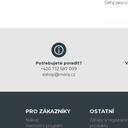
Ceny jsou 
Potřebujete poradit?
V
+420 732 587 099
eshop@moris.cz
PRO ZÁKAZNÍKY
OSTATNÍ
Nákup
Záruky a registrace
Věrnostní program
produktů