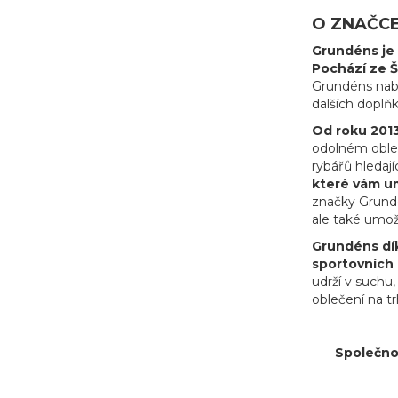
O ZNAČC
Grundéns je 
Pochází ze Š
Grundéns nabí
dalších doplň
Od roku 2013
odolném obleč
rybářů hledají
které vám um
značky Grundén
ale také umož
Grundéns dík
sportovních 
udrží v suchu
oblečení na tr
Společnos