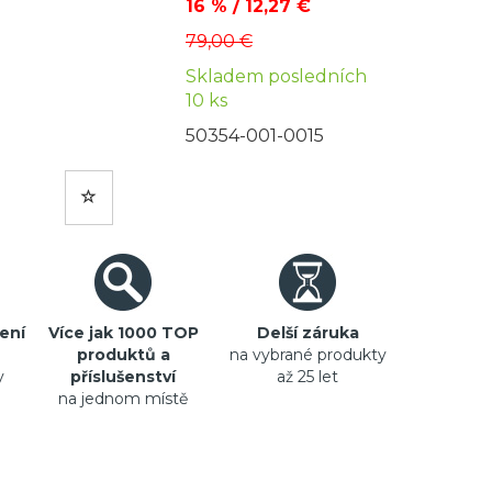
16 % / 12,27 €
79,00 €
Skladem posledních
10 ks
50354-001-0015
ení
Více jak 1000 TOP
Delší záruka
produktů a
na vybrané produkty
y
příslušenství
až 25 let
na jednom místě