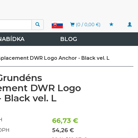
Togg
(0 / 0,00 €)
navi
NABÍDKA
BLOG
splacement DWR Logo Anchor - Black vel. L
Grundéns
cement DWR Logo
 Black vel. L
66,73 €
H
54,26 €
 DPH