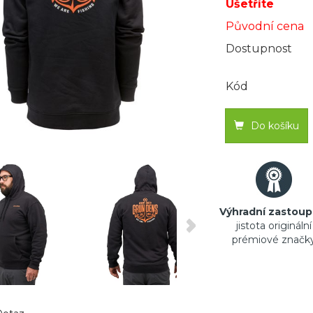
Ušetříte
Původní cena
Dostupnost
Kód
Do košíku
Výhradní zastoup
jistota originální
prémiové značk