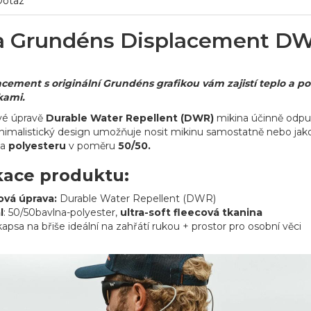
Dotaz
a Grundéns Displacement D
acement s originální Grundéns grafikou
vám zajistí teplo a p
kami.
vé úpravě
Durable Water Repellent (DWR)
mikina účinně odpuz
minimalistický design umožňuje nosit mikinu samostatně nebo jak
a
polyesteru
v poměru
50/50.
kace produktu:
ová úprava:
Durable Water Repellent (DWR)
l
: 50/50bavlna-polyester,
ultra-soft fleecová tkanina
 kapsa na břiše ideální na zahřátí rukou + prostor pro osobní věci