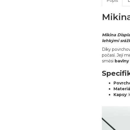
Popis
Mikin
Mikina Displ
lehkými sráž
Díky povrcho
počasí. Její 
směsi
bavlny
Specifi
Povrch
Materiá
Kapsy
: