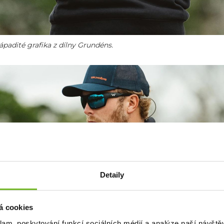
nápadité grafika z dílny Grundéns.
Detaily
á cookies
klam, poskytování funkcí sociálních médií a analýze naší návšt