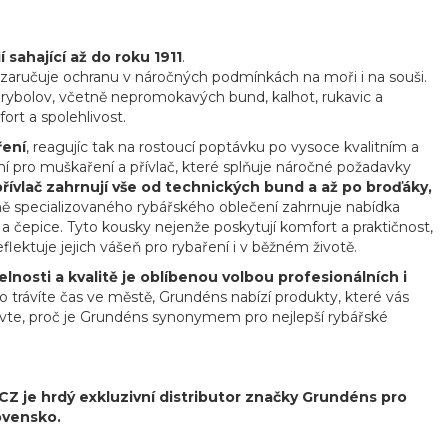
sahající až do roku 1911
.
á zaručuje ochranu v náročných podmínkách na moři i na souši.
í rybolov, včetně nepromokavých bund, kalhot, rukavic a
ort a spolehlivost.
ření
, reagujíc tak na rostoucí poptávku po vysoce kvalitním a
í pro muškaření a přívlač, které splňuje náročné požadavky
řívlač zahrnují vše od technických bund a až po broďáky,
 specializovaného rybářského oblečení zahrnuje nabídka
a a čepice. Tyto kousky nejenže poskytují komfort a praktičnost,
ektuje jejich vášeň pro rybaření i v běžném životě.
nosti a kvalitě je oblíbenou volbou profesionálních i
 trávíte čas ve městě, Grundéns nabízí produkty, které vás
bjevte, proč je Grundéns synonymem pro nejlepší rybářské
 je hrdý exkluzivní distributor značky Grundéns pro
ovensko.