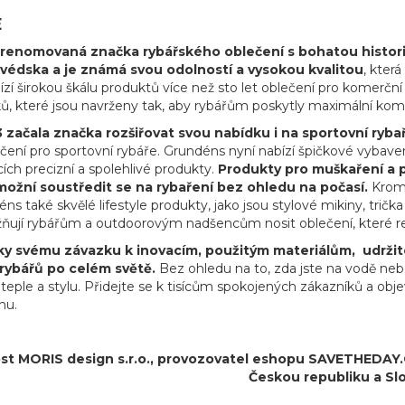
E
renomovaná značka rybářského oblečení s bohatou historií 
védska a je známá svou odolností a vysokou kvalitou
, kter
zí širokou škálu produktů více než sto let oblečení pro komerčn
ků, které jsou navrženy tak, aby rybářům poskytly maximální komf
 začala značka rozšiřovat svou nabídku i na sportovní ryba
ení pro sportovní rybáře. Grundéns nyní nabízí špičkové vybaven
cích precizní a spolehlivé produkty.
Produkty pro muškaření a p
ožní soustředit se na rybaření bez ohledu na počasí.
Kromě
s také skvělé lifestyle produkty, jako jsou stylové mikiny, tričk
ňují rybářům a outdoorovým nadšencům nosit oblečení, které refl
y svému závazku k inovacím, použitým materiálům, udržitel
rybářů po celém světě.
Bez ohledu na to, zda jste na vodě nebo
, teple a stylu. Přidejte se k tisícům spokojených zákazníků a o
hu.
t MORIS design s.r.o.,
provozovatel
eshopu SAVETHEDAY.CZ
Českou republiku a Sl