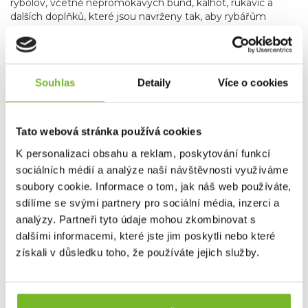
rybolov, včetně nepromokavých bund, kalhot, rukavic a
dalších doplňků, které jsou navrženy tak, aby rybářům
poskytly maximální komfort a spolehlivost.
Od roku 2013 začala značka rozšiřovat svou nabídku i
na sportovní rybaření
, reagujíc tak na rostoucí poptávku
po vysoce kvalitním a odolném oblečení pro sportovní
Souhlas
Detaily
Více o cookies
rybáře. Grundéns nyní nabízí špičkové vybavení pro
muškaření a přívlač, které splňuje náročné požadavky
rybářů hledajících precizní a spolehlivé produkty.
Produkty
Tato webová stránka používá cookies
pro muškaření a přívlač zahrnují vše od technických
bund a až po broďáky, které vám umožní soustředit se
K personalizaci obsahu a reklam, poskytování funkcí
na rybaření bez ohledu na počasí.
Kromě
sociálních médií a analýze naší návštěvnosti využíváme
specializovaného rybářského oblečení zahrnuje nabídka
soubory cookie. Informace o tom, jak náš web používáte,
značky Grundéns také skvělé lifestyle produkty, jako jsou
stylové mikiny, trička a čepice. Tyto kousky nejenže
sdílíme se svými partnery pro sociální média, inzerci a
poskytují komfort a praktičnost, ale také umožňují rybářům
analýzy. Partneři tyto údaje mohou zkombinovat s
a outdoorovým nadšencům nosit oblečení, které reflektuje
dalšími informacemi, které jste jim poskytli nebo které
jejich vášeň pro rybaření i v běžném životě.
získali v důsledku toho, že používáte jejich služby.
Grundéns díky svému závazku k inovacím, použitým
materiálům, udržitelnosti a kvalitě je oblíbenou
volbou profesionálních i sportovních rybářů po celém
světě.
Bez ohledu na to, zda jste na vodě nebo trávíte čas