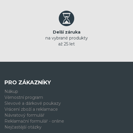
Delší záruka
na vybrané produkty
až 25 let
PRO ZÁKAZNÍKY
Nákup
Věrnostní program
Slevové a dárkové poukazy
Vrácení zboží a reklamace
Návratový formulář
Reklamační formulář - online
Nejčastější otázky