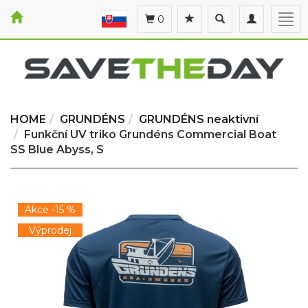
Toggle
Toggle
Togg
0
search
navigation
navi
HOME
GRUNDÉNS
GRUNDÉNS neaktivní
Funkční UV triko Grundéns Commercial Boat
SS Blue Abyss, S
Akce -15 %
Výprodej