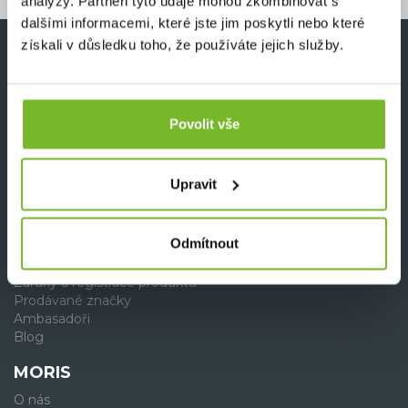
analýzy. Partneři tyto údaje mohou zkombinovat s
dalšími informacemi, které jste jim poskytli nebo které
získali v důsledku toho, že používáte jejich služby.
PRO ZÁKAZNÍKY
Nákup
Povolit vše
Věrnostní program
Slevové a dárkové poukazy
Vrácení zboží a reklamace
Návratový formulář
Upravit
Reklamační formulář - online
Nejčastější otázky
Odmítnout
OSTATNÍ
Záruky a registrace produktů
Prodávané značky
Ambasadoři
Blog
MORIS
O nás