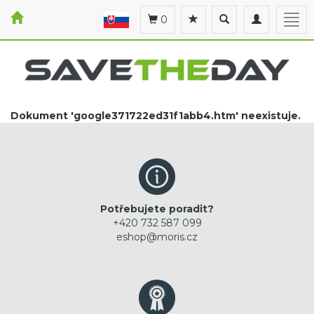
Toggle
Toggle
Togg
0
search
navigation
navi
Dokument 'google371722ed31f1abb4.htm' neexistuje.
Potřebujete poradit?
+420 732 587 099
eshop@moris.cz