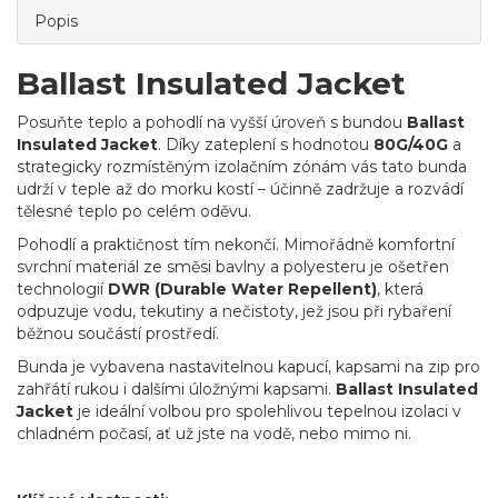
Popis
Ballast Insulated Jacket
Posuňte teplo a pohodlí na vyšší úroveň s bundou
Ballast
Insulated Jacket
. Díky zateplení s hodnotou
80G/40G
a
strategicky rozmístěným izolačním zónám vás tato bunda
udrží v teple až do morku kostí – účinně zadržuje a rozvádí
tělesné teplo po celém oděvu.
Pohodlí a praktičnost tím nekončí. Mimořádně komfortní
svrchní materiál ze směsi bavlny a polyesteru je ošetřen
technologií
DWR (Durable Water Repellent)
, která
odpuzuje vodu, tekutiny a nečistoty, jež jsou při rybaření
běžnou součástí prostředí.
Bunda je vybavena nastavitelnou kapucí, kapsami na zip pro
zahřátí rukou i dalšími úložnými kapsami.
Ballast Insulated
Jacket
je ideální volbou pro spolehlivou tepelnou izolaci v
chladném počasí, ať už jste na vodě, nebo mimo ni.