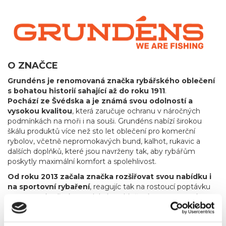
O ZNAČCE
Grundéns je renomovaná značka rybářského oblečení
s bohatou historií sahající až do roku 1911
.
Pochází ze Švédska a je známá svou odolností a
vysokou kvalitou
, která zaručuje ochranu v náročných
podmínkách na moři i na souši. Grundéns nabízí širokou
škálu produktů více než sto let oblečení pro komerční
rybolov, včetně nepromokavých bund, kalhot, rukavic a
dalších doplňků, které jsou navrženy tak, aby rybářům
poskytly maximální komfort a spolehlivost.
Od roku 2013 začala značka rozšiřovat svou nabídku i
na sportovní rybaření
, reagujíc tak na rostoucí poptávku
po vysoce kvalitním a odolném oblečení pro sportovní
rybáře. Grundéns nyní nabízí špičkové vybavení pro
muškaření a přívlač, které splňuje náročné požadavky