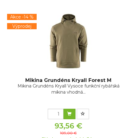
Akce -14 %
Výprodej
Mikina Grundéns Kryall Forest M
Mikina Grundéns Kryall Vysoce funkční rybářská
mikina vhodná...
93,56 €
109,00 €