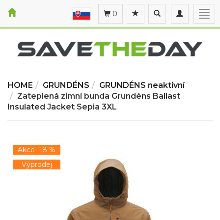
Toggle
Toggle
Togg
0
search
navigation
navi
HOME
GRUNDÉNS
GRUNDÉNS neaktivní
Zateplená zimní bunda Grundéns Ballast
Insulated Jacket Sepia 3XL
Akce -18 %
Výprodej