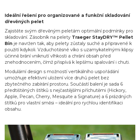
Ideální řešení pro organizované a funkční skladování
dřevěných pelet
Zajistěte svým dřevěným peletám optimální podmínky pro
skladování. Zásobník na pelety
Traeger StayDRY™ Pellet
Bin
je navržen tak, aby pelety zůstaly suché a připravené k
použití kdykoli. Vzduchotěsné víko s uzamykatelnými klipsy
účinně brání vniknutí vlhkosti a chrání obsah před
znehodnocením, čímž přispívá k lepšímu spalování i chuti.
Modulární design s možností vertikálního uspořádání
umožňuje efektivní uložení více druhů pelet bez
zbytečného zabírání prostoru. Součástí balení je sada 6
předtištěných štítků s nejčastějšími příchutěmi (Hickory,
Apple, Pecan, Cherry, Mesquite a Signature) a 6 prázdných
štítků pro vlastní směsi – ideální pro rychlou identifikaci
obsahu.