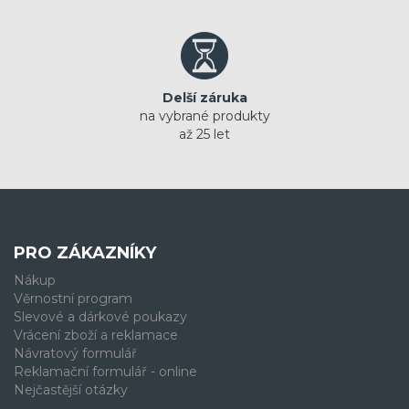
Delší záruka
na vybrané produkty
až 25 let
PRO ZÁKAZNÍKY
Nákup
Věrnostní program
Slevové a dárkové poukazy
Vrácení zboží a reklamace
Návratový formulář
Reklamační formulář - online
Nejčastější otázky