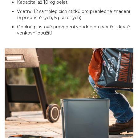
Kapacita: až 10 kg pelet
Včetně 12 samolepicích štítků pro přehledné značení
(6 předtištěných, 6 prázdných)
Odolné plastové provedení vhodné pro vnitřní i kryté
venkovní použití