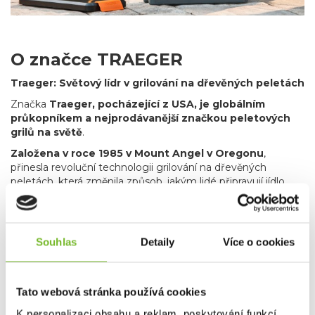
O značce TRAEGER
Traeger: Světový lídr v grilování na dřevěných peletách
Značka
Traeger, pocházející z USA, je globálním
průkopníkem a nejprodávanější značkou peletových
grilů na světě
.
Založena v roce 1985 v Mount Angel v Oregonu
,
přinesla revoluční technologii grilování na dřevěných
peletách, která změnila způsob, jakým lidé připravují jídlo.
Dnes je Traeger symbolem kvality, inovací a autentické
chuti dřeva, kterou milují grilovací nadšenci po celém světě.
Proč je Traeger
Souhlas
Detaily
Více o cookies
nejprodávanější?
Nekompromisní kvalita
: Robustní konstrukce a
Tato webová stránka používá cookies
precizní technologie zajišťují dlouhou životnost a
konzistentní výsledky při každém použití.
K personalizaci obsahu a reklam, poskytování funkcí