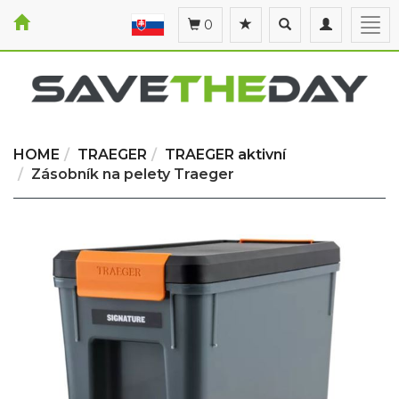
Toggle
Toggle
Togg
0
search
navigation
navi
HOME
TRAEGER
TRAEGER aktivní
Zásobník na pelety Traeger