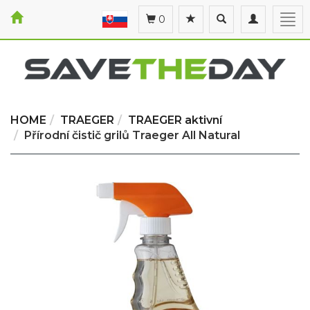
Toggle
Toggle
Togg
0
search
navigation
navi
HOME
TRAEGER
TRAEGER aktivní
Přírodní čistič grilů Traeger All Natural