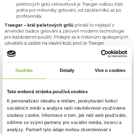
peletových grilů celosvětově je Traeger volbou číslo
jedna pro milovníky grilování, od začátečníků až po
profesionály.
Traeger – král peletových grilů
přináší to nejlepší z
americké tradice grilování a zároveň moderní technologie
pro každodenní použití. Přidejte se k milionům spokojených
uživatelů a zažijte na vlastní kůži, proč je Traeger
celosvětovým lídrem.
Grilujte s Traegerem a buďte
součástí globální komunity grilovacích nadšenců!
🌍🔥
Souhlas
Detaily
Více o cookies
WELCOME TO
TRAEGERHOOD!
Tato webová stránka používá cookies
K personalizaci obsahu a reklam, poskytování funkcí
sociálních médií a analýze naší návštěvnosti využíváme
soubory cookie. Informace o tom, jak náš web používáte,
sdílíme se svými partnery pro sociální média, inzerci a
analýzy. Partneři tyto údaje mohou zkombinovat s