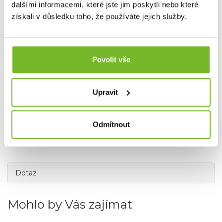
dalšími informacemi, které jste jim poskytli nebo které
získali v důsledku toho, že používáte jejich služby.
Povolit vše
Společnost MORIS design s.r.o.,
provozovatel eshopu
SAVETHEDAY.CZ je hrdý exkluzivní distributor značky
TRAEGER pro Českou republiku a Slovensko.
Upravit
Odmítnout
Dotaz
Mohlo by Vás zajímat