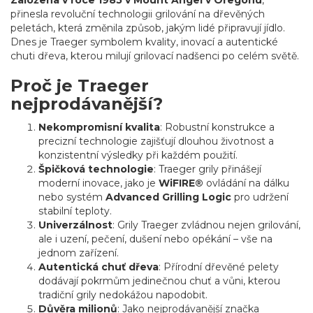
Založena v roce 1985 v Mount Angel v Oregonu
,
přinesla revoluční technologii grilování na dřevěných
peletách, která změnila způsob, jakým lidé připravují jídlo.
Dnes je Traeger symbolem kvality, inovací a autentické
chuti dřeva, kterou milují grilovací nadšenci po celém světě.
Proč je Traeger
nejprodávanější?
Nekompromisní kvalita
: Robustní konstrukce a
precizní technologie zajišťují dlouhou životnost a
konzistentní výsledky při každém použití.
Špičková technologie
: Traeger grily přinášejí
moderní inovace, jako je
WiFIRE®
ovládání na dálku
nebo systém
Advanced Grilling Logic
pro udržení
stabilní teploty.
Univerzálnost
: Grily Traeger zvládnou nejen grilování,
ale i uzení, pečení, dušení nebo opékání – vše na
jednom zařízení.
Autentická chuť dřeva
: Přírodní dřevěné pelety
dodávají pokrmům jedinečnou chuť a vůni, kterou
tradiční grily nedokážou napodobit.
Důvěra milionů
: Jako nejprodávanější značka