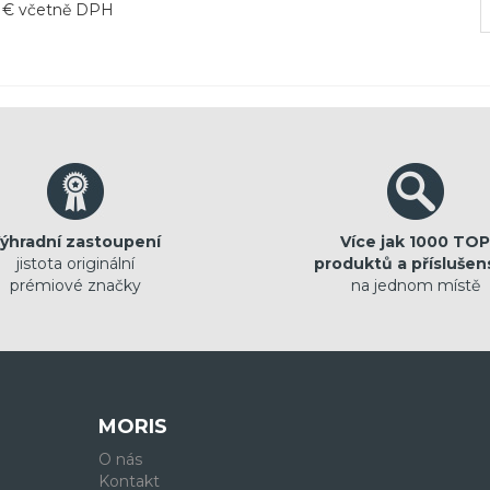
v € včetně DPH
ýhradní zastoupení
Více jak 1000 TOP
jistota originální
produktů a příslušen
prémiové značky
na jednom místě
MORIS
O nás
Kontakt