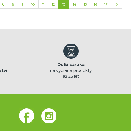
8
9
10
11
12
13
14
15
16
17
Delší záruka
ství
na vybrané produkty
až 25 let