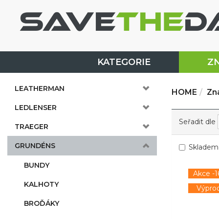
KATEGORIE
Z
LEATHERMAN
HOME
Zn
LEDLENSER
Seřadit dle
TRAEGER
GRUNDÉNS
Skladem
BUNDY
Akce -1
KALHOTY
Výprod
BROĎÁKY