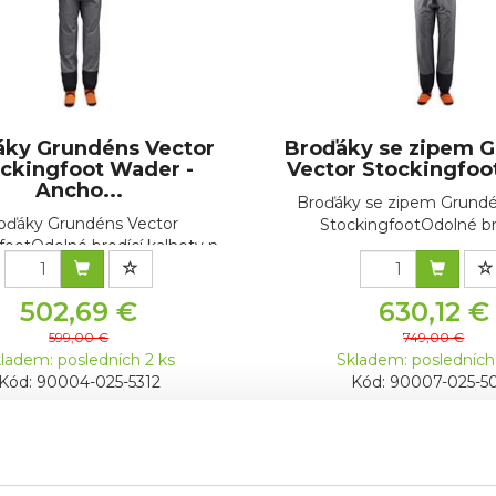
áky Grundéns Vector
Broďáky se zipem 
ckingfoot Wader -
Vector Stockingfoot
Ancho...
Broďáky se zipem Grundé
oďáky Grundéns Vector
StockingfootOdolné brod
ootOdolné brodící kalhoty n...
502,69 €
630,12 €
599,00 €
749,00 €
ladem: posledních 2 ks
Skladem: posledních
Kód: 90004-025-5312
Kód: 90007-025-5
6 %
Akce -16 %
ej
Výprodej