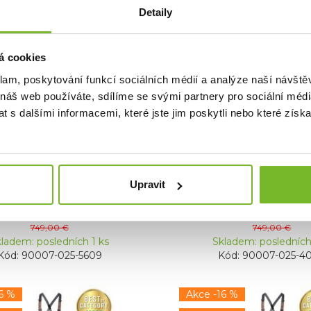
Detaily
á cookies
klam, poskytování funkcí sociálních médií a analýze naší návšt
 náš web používáte, sdílíme se svými partnery pro sociální média
ky se zipem Grundéns
Broďáky se zipem 
 s dalšími informacemi, které jste jim poskytli nebo které získa
 Stockingfoot Anch...
Vector Stockingfoot
y se zipem Grundéns Vector
Broďáky se zipem Grundé
kingfootOdolné brodící ...
StockingfootOdolné brod
Upravit
630,12 €
630,12 €
749,00 €
749,00 €
ladem: posledních 1 ks
Skladem: posledních
Kód: 90007-025-5609
Kód: 90007-025-4
6 %
Akce -16 %