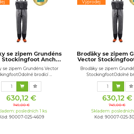
ej
Výprodej
ky se zipem Grundéns
Broďáky se zipem 
 Stockingfoot Anch...
Vector Stockingfoot
y se zipem Grundéns Vector
Broďáky se zipem Grundé
kingfootOdolné brodící ...
StockingfootOdolné brod
630,12 €
630,12 €
749,00 €
749,00 €
ladem: posledních 1 ks
Skladem: posledních
Kód: 90007-025-4609
Kód: 90007-025-3