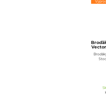
Výprod
Broďá
Vector
Broďák
Stoc
Sk