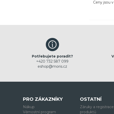
Ceny jsou 
Potřebujete poradit?
V
+420 732 587 099
eshop@moris.cz
PRO ZÁKAZNÍKY
OSTATNÍ
Nákup
Záruky a registrace
Věrnostní program
produktů