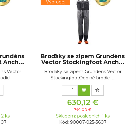
Výprodej
Grundéns
Broďáky se zipem Grundéns
 Anch...
Vector Stockingfoot Anch...
ns Vector
Broďáky se zipem Grundéns Vector
ící ...
StockingfootOdolné brodící ...
630,12 €
749,00 €
 2 ks
Skladem: posledních 1 ks
007
Kód: 90007-025-3607