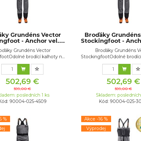
áky Grundéns Vector
Broďáky Grundéns
ngfoot - Anchor vel....
Stockingfoot - Ancho
oďáky Grundéns Vector
Broďáky Grundéns V
ootOdolné brodící kalhoty n...
StockingfootOdolné brodící 
502,69 €
502,69 €
599,00 €
599,00 €
ladem: posledních 1 ks
Skladem: posledních
Kód: 90004-025-4509
Kód: 90004-025-3
6 %
Akce -16 %
ej
Výprodej