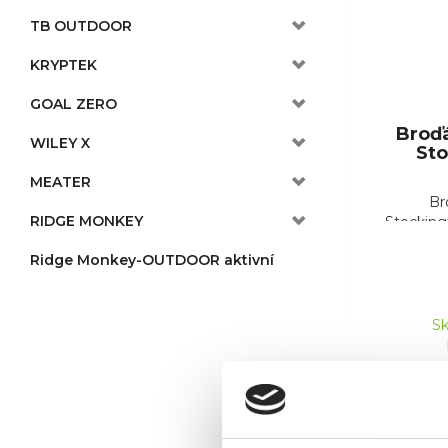
TB OUTDOOR
KRYPTEK
GOAL ZERO
Broď
WILEY X
Sto
MEATER
Br
RIDGE MONKEY
Stockingf
Ridge Monkey-OUTDOOR aktivní
Sk
Akce -1
Výprod