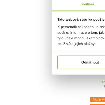
Souhlas
Tato webová stránka použív
K personalizaci obsahu a re
cookie. Informace o tom, jak
Broďá
tyto údaje mohou zkombinovat
Vector
používáte jejich služby.
Broďák
Stoc
Odmítnout
Sk
Akce -1