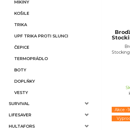
MIKINY
KOŠILE
TRIKA
Broď
UPF TRIKA PROTI SLUNCI
Stocki
Br
ČEPICE
Stockingf
TERMOPRÁDLO
BOTY
DOPLŇKY
Sk
VESTY
SURVIVAL
Akce -1
LIFESAVER
Výprod
HULTAFORS