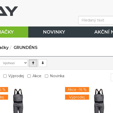
NAČKY
NOVINKY
AKČNÍ 
ačky
GRUNDÉNS
Výprodej
Akce
Novinka
6 %
Akce -16 %
ej
Výprodej