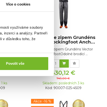
Více o cookies
ěvnosti využíváme soubory
, inzerci a analýzy. Partneři
Grundéns
Broďáky se zipem Grundéns
li v důsledku toho, že
 Anch...
Vector Stockingfoot Anch...
ns Vector
Broďáky se zipem Grundéns Vector
ící ...
StockingfootOdolné brodící ...
Povolit vše
630,12 €
749,00 €
 1 ks
Skladem: posledních 3 ks
009
Kód: 90007-025-4509
Akce -16 %