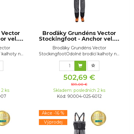
 Vector
Broďáky Grundéns Vector
r vel....
Stockingfoot - Anchor vel....
ector
Broďáky Grundéns Vector
kalhoty n...
StockingfootOdolné brodící kalhoty n...
502,69 €
599,00 €
 2 ks
Skladem: posledních 2 ks
007
Kód: 90004-025-6012
Akce -16 %
Výprodej