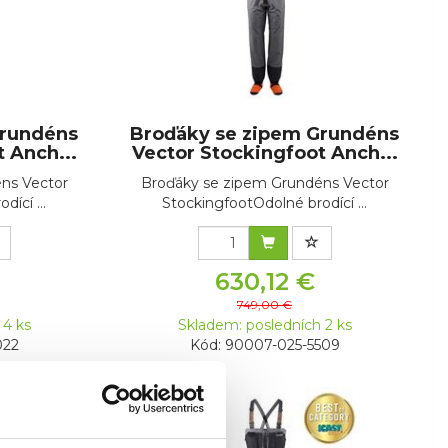
Grundéns
Broďáky se zipem Grundéns
 Anch...
Vector Stockingfoot Anch...
ns Vector
Broďáky se zipem Grundéns Vector
ící ...
StockingfootOdolné brodící ...
630,12 €
749,00 €
 4 ks
Skladem: posledních 2 ks
022
Kód: 90007-025-5509
Akce -16 %
Výprodej