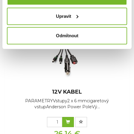
Skladem: posledních 15 ks
Kód: 70107-425-0001
Upravit
Akce -15 %
Odmítnout
Výprodej
12V KABEL
PARAMETRYVstupy2 x 6 mmcigaretový
vstupAnderson Power PoleVý...
26,14 €