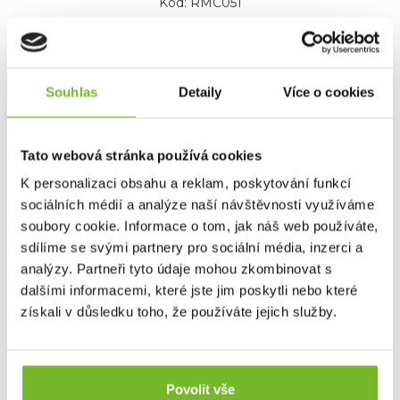
Kód: RMC051
Souhlas
Detaily
Více o cookies
Tato webová stránka používá cookies
K personalizaci obsahu a reklam, poskytování funkcí
sociálních médií a analýze naší návštěvnosti využíváme
soubory cookie. Informace o tom, jak náš web používáte,
Transportní taška Grundéns Gear
sdílíme se svými partnery pro sociální média, inzerci a
Hauler Tote bag 5...
analýzy. Partneři tyto údaje mohou zkombinovat s
Grundéns Gear Hauler Tote Bag 50LGrundéns Gear
dalšími informacemi, které jste jim poskytli nebo které
Hauler 50L To...
získali v důsledku toho, že používáte jejich služby.
105,01 €
Povolit vše