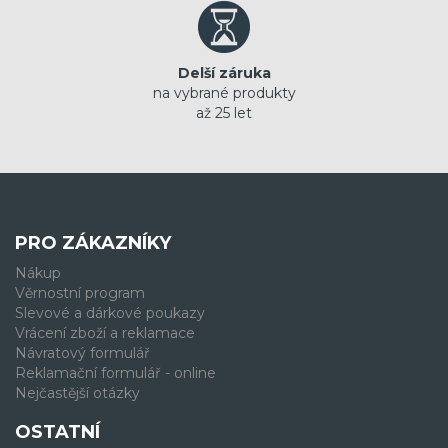
Delší záruka
na vybrané produkty
až 25 let
PRO ZÁKAZNÍKY
Nákup
Věrnostní program
Slevové a dárkové poukazy
Vrácení zboží a reklamace
Návratový formulář
Reklamační formulář - online
Nejčastější otázky
OSTATNÍ