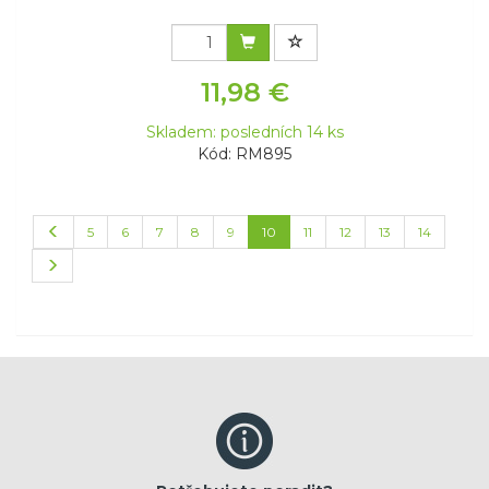
11,98 €
Skladem: posledních 14 ks
Kód: RM895
5
6
7
8
9
10
11
12
13
14