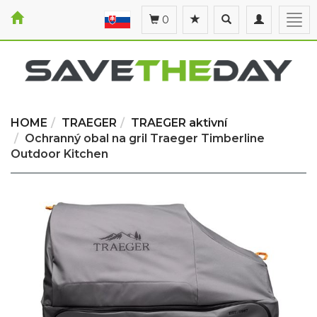
Toggle
Toggle
Togg
0
search
navigation
navi
HOME
TRAEGER
TRAEGER aktivní
Ochranný obal na gril Traeger Timberline
Outdoor Kitchen