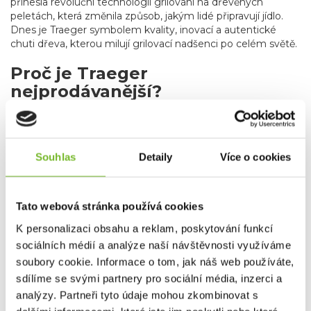
přinesla revoluční technologii grilování na dřevěných
peletách, která změnila způsob, jakým lidé připravují jídlo.
Dnes je Traeger symbolem kvality, inovací a autentické
chuti dřeva, kterou milují grilovací nadšenci po celém světě.
Proč je Traeger
nejprodávanější?
Nekompromisní kvalita
: Robustní konstrukce a
precizní technologie zajišťují dlouhou životnost a
konzistentní výsledky při každém použití.
Špičková technologie
: Traeger grily přinášejí
Souhlas
Detaily
Více o cookies
moderní inovace, jako je
WiFIRE®
ovládání na dálku
nebo systém
Advanced Grilling Logic
pro udržení
stabilní teploty.
Tato webová stránka používá cookies
Univerzálnost
: Grily Traeger zvládnou nejen grilování,
ale i uzení, pečení, dušení nebo opékání – vše na
K personalizaci obsahu a reklam, poskytování funkcí
jednom zařízení.
sociálních médií a analýze naší návštěvnosti využíváme
Autentická chuť dřeva
: Přírodní dřevěné pelety
soubory cookie. Informace o tom, jak náš web používáte,
dodávají pokrmům jedinečnou chuť a vůni, kterou
sdílíme se svými partnery pro sociální média, inzerci a
tradiční grily nedokážou napodobit.
Důvěra milionů
: Jako nejprodávanější značka
analýzy. Partneři tyto údaje mohou zkombinovat s
peletových grilů celosvětově je Traeger volbou číslo