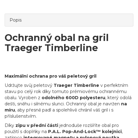
Popis
Ochranný obal na gril
Traeger Timberline
Maximální ochrana pro váš peletový gril
Udržujte svůj peletový
Traeger Timberline
v perfektním
stavu po celý rok díky tomuto prémiovému ochrannému
obalu. Vyroben z
odolného 600D polyesteru
, který odolá
dešti, sněhu i silnému slunci. Ochranný obal je navržen
na
míru
, aby přesně padl a spolehlivě chránil váš gril i s
příslušenstvím.
Díky
zipu v přední části
jednoduše rozšíříte obal pro
použití s doplňky na
P.A.L. Pop-And-Lock™ kolejnici
,
zatímco
integrované magnety a nylonová poutka