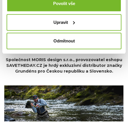
Grundéns díky svému závazku k inovacím, použitým
Povolit vše
materiálům, udržitelnosti a kvalitě je oblíbenou
volbou profesionálních i sportovních rybářů po celém
světě.
Bez ohledu na to, zda jste na vodě nebo trávíte čas
Upravit
ve městě, Grundéns nabízí produkty, které vás udrží v
suchu, teple a stylu. Přidejte se k tisícům spokojených
zákazníků a objevte, proč je Grundéns synonymem pro
Odmítnout
nejlepší rybářské oblečení na trhu.
Společnost MORIS design s.r.o.,
provozovatel
eshopu
SAVETHEDAY.CZ je hrdý exkluzivní distributor značky
Grundéns pro Českou republiku a Slovensko.