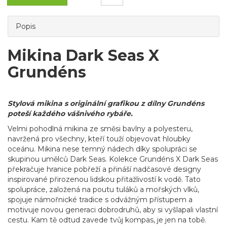
Popis
Mikina Dark Seas X
Grundéns
Stylová mikina s originální grafikou z dílny Grundéns
poteší každého vášnivého rybáře.
Velmi pohodlná mikina ze směsi bavlny a polyesteru,
navržená pro všechny, kteří touží objevovat hloubky
oceánu. Mikina nese temný nádech díky spolupráci se
skupinou umělců Dark Seas. Kolekce Grundéns X Dark Seas
překračuje hranice pobřeží a přináší nadčasové designy
inspirované přirozenou lidskou přitažlivostí k vodě. Tato
spolupráce, založená na poutu tuláků a mořských vlků,
spojuje námořnické tradice s odvážným přístupem a
motivuje novou generaci dobrodruhů, aby si vyšlapali vlastní
cestu. Kam tě odtud zavede tvůj kompas, je jen na tobě.