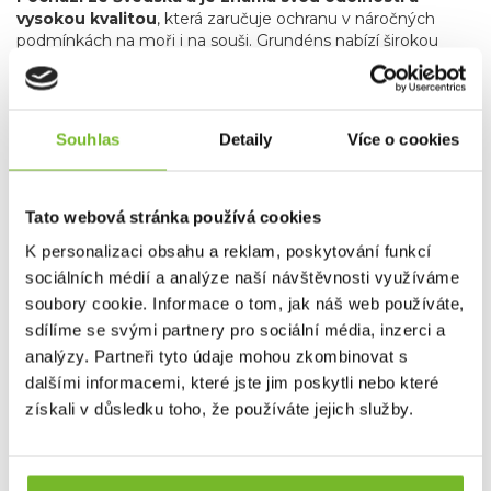
vysokou kvalitou
, která zaručuje ochranu v náročných
podmínkách na moři i na souši. Grundéns nabízí širokou
škálu produktů více než sto let oblečení pro komerční
rybolov, včetně nepromokavých bund, kalhot, rukavic a
dalších doplňků, které jsou navrženy tak, aby rybářům
poskytly maximální komfort a spolehlivost.
Souhlas
Detaily
Více o cookies
Od roku 2013 začala značka rozšiřovat svou nabídku i
na sportovní rybaření
, reagujíc tak na rostoucí poptávku
po vysoce kvalitním a odolném oblečení pro sportovní
Tato webová stránka používá cookies
rybáře. Grundéns nyní nabízí špičkové vybavení pro
muškaření a přívlač, které splňuje náročné požadavky
K personalizaci obsahu a reklam, poskytování funkcí
rybářů hledajících precizní a spolehlivé produkty.
Produkty
sociálních médií a analýze naší návštěvnosti využíváme
pro muškaření a přívlač zahrnují vše od technických
soubory cookie. Informace o tom, jak náš web používáte,
bund a až po broďáky, které vám umožní soustředit se
sdílíme se svými partnery pro sociální média, inzerci a
na rybaření bez ohledu na počasí.
Kromě
analýzy. Partneři tyto údaje mohou zkombinovat s
specializovaného rybářského oblečení zahrnuje nabídka
značky Grundéns také skvělé lifestyle produkty, jako jsou
dalšími informacemi, které jste jim poskytli nebo které
stylové mikiny, trička a čepice. Tyto kousky nejenže
získali v důsledku toho, že používáte jejich služby.
poskytují komfort a praktičnost, ale také umožňují rybářům
a outdoorovým nadšencům nosit oblečení, které reflektuje
jejich vášeň pro rybaření i v běžném životě.