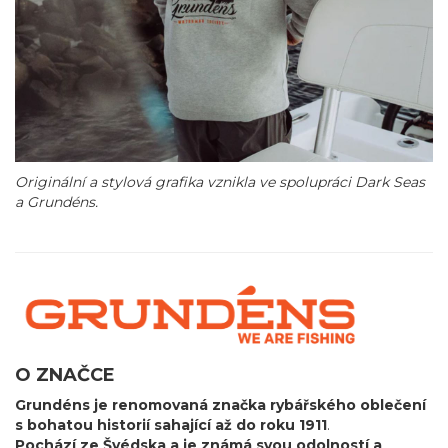
Originální a stylová grafika vznikla ve spolupráci Dark Seas
a Grundéns.
O ZNAČCE
Grundéns je renomovaná značka rybářského oblečení
s bohatou historií sahající až do roku 1911
.
Pochází ze Švédska a je známá svou odolností a