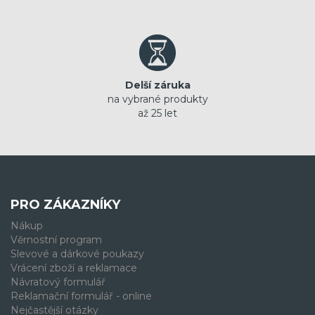
Delší záruka
na vybrané produkty
až 25 let
PRO ZÁKAZNÍKY
Nákup
Věrnostní program
Slevové a dárkové poukazy
Vrácení zboží a reklamace
Návratový formulář
Reklamační formulář - online
Nejčastější otázky