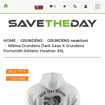
Toggle
Toggle
Togg
0
search
navigation
navi
HOME
GRUNDÉNS
GRUNDÉNS neaktivní
Mikina Grundéns Dark Seas X Grundéns
Portsmith Athletic Heather XXL
Akce -13 %
Výprodej