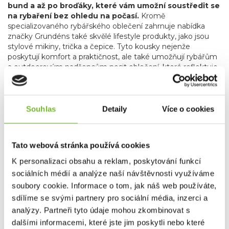
bund a až po broďáky, které vám umožní soustředit se
na rybaření bez ohledu na počasí.
Kromě
specializovaného rybářského oblečení zahrnuje nabídka
značky Grundéns také skvělé lifestyle produkty, jako jsou
stylové mikiny, trička a čepice. Tyto kousky nejenže
poskytují komfort a praktičnost, ale také umožňují rybářům
a outdoorovým nadšencům nosit oblečení, které reflektuje
jejich vášeň pro rybaření i v běžném životě.
Grundéns díky svému závazku k inovacím, použitým
materiálům, udržitelnosti a kvalitě je oblíbenou
Souhlas
Detaily
Více o cookies
volbou profesionálních i sportovních rybářů po celém
světě.
Bez ohledu na to, zda jste na vodě nebo trávíte čas
ve městě, Grundéns nabízí produkty, které vás udrží v
suchu, teple a stylu. Přidejte se k tisícům spokojených
Tato webová stránka používá cookies
zákazníků a objevte, proč je Grundéns synonymem pro
K personalizaci obsahu a reklam, poskytování funkcí
nejlepší rybářské oblečení na trhu.
sociálních médií a analýze naší návštěvnosti využíváme
soubory cookie. Informace o tom, jak náš web používáte,
Společnost MORIS design s.r.o.,
provozovatel
eshopu
sdílíme se svými partnery pro sociální média, inzerci a
SAVETHEDAY.CZ je hrdý exkluzivní distributor značky
analýzy. Partneři tyto údaje mohou zkombinovat s
Grundéns pro Českou republiku a Slovensko.
dalšími informacemi, které jste jim poskytli nebo které