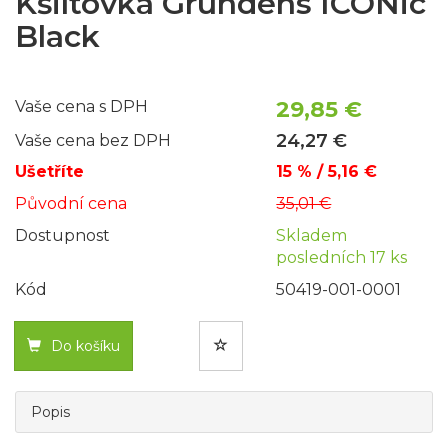
Kšiltovka Grundéns ICONic
Black
29,85 €
Vaše cena s DPH
24,27 €
Vaše cena bez DPH
Ušetříte
15 % / 5,16 €
Původní cena
35,01 €
Dostupnost
Skladem
posledních 17 ks
Kód
50419-001-0001
Do košíku
Popis