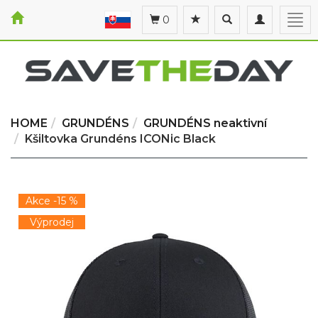
Toggle
Toggle
Togg
0
search
navigation
navi
HOME
GRUNDÉNS
GRUNDÉNS neaktivní
Kšiltovka Grundéns ICONic Black
Akce -15 %
Výprodej