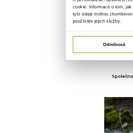
Od roku 2013
cookie. Informace o tom, jak
odolném obleč
rybářů hledají
tyto údaje mohou zkombinovat
které vám um
používáte jejich služby.
značky Grundén
ale také umož
Grundéns dík
Odmítnout
sportovních 
udrží v suchu
oblečení na tr
Společnos