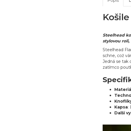
Popis
Košil
Steelhead ko
stylovou roli,
Steelhead Fla
schne, což vá
Jedná se tak o
zatímco poutk
Specifi
Materiá
Techno
Knoflík
Kapsa
:
Další v