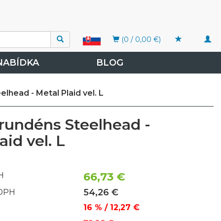
Togg
(0 / 0,00 €)
navi
NABÍDKA
BLOG
lhead - Metal Plaid vel. L
Grundéns Steelhead -
aid vel. L
66,73 €
H
54,26 €
 DPH
16 % / 12,27 €