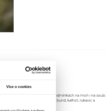
Více o cookies
sahající až do roku 1911
.
á zaručuje ochranu v náročných podmínkách na moři i na souši.
í rybolov, včetně nepromokavých bund, kalhot, rukavic a
ort a spolehlivost.
ěvnosti využíváme soubory