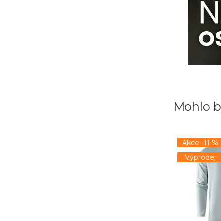
Mohlo b
Akce -11 %
Výprodej