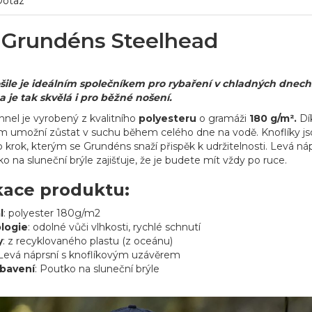
Dotaz
e Grundéns Steelhead
šile je ideálním společníkem pro rybaření v chladných dnech.
 a je tak skvělá i pro běžné nošení.
nnel je vyrobený z kvalitního
polyesteru
o gramáži
180 g/m².
Dí
m umožní zůstat v suchu během celého dne na vodě. Knoflíky js
 krok, kterým se Grundéns snaží přispěk k udržitelnosti. Levá náp
o na sluneční brýle zajišťuje, že je budete mít vždy po ruce.
kace produktu:
l
: polyester 180g/m2
logie
: odolné vůči vlhkosti, rychlé schnutí
y
: z recyklovaného plastu (z oceánu)
 Levá náprsní s knoflíkovým uzávěrem
ybavení
: Poutko na sluneční brýle