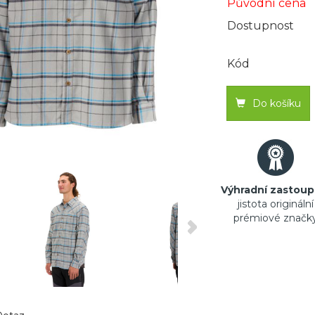
Původní cena
Dostupnost
Kód
Do košíku
Výhradní zastoup
jistota originální
prémiové značk