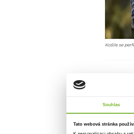
Košile se per
O ZNAČC
Souhlas
Grundéns je 
Pochází ze Š
Grundéns nabí
Tato webová stránka použív
dalších doplň
K personalizaci obsahu a re