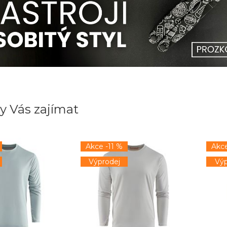
y Vás zajímat
Akce -11 %
Akce
Výprodej
Výp