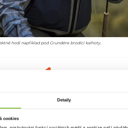
fektně hodí například pod Grundéns brodící kalhoty.
E
Detaily
renomovaná značka rybářského oblečení s bohatou historií 
védska a je známá svou odolností a vysokou kvalitou
, kter
zí širokou škálu produktů více než sto let oblečení pro komerčn
á cookies
ků, které jsou navrženy tak, aby rybářům poskytly maximální komf
klam, poskytování funkcí sociálních médií a analýze naší návšt