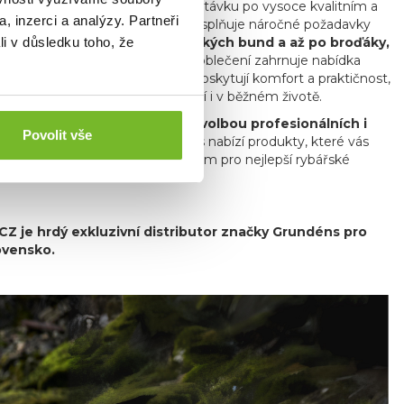
ření
, reagujíc tak na rostoucí poptávku po vysoce kvalitním a
, inzerci a analýzy. Partneři
í pro muškaření a přívlač, které splňuje náročné požadavky
řívlač zahrnují vše od technických bund a až po broďáky,
li v důsledku toho, že
 specializovaného rybářského oblečení zahrnuje nabídka
a a čepice. Tyto kousky nejenže poskytují komfort a praktičnost,
ektuje jejich vášeň pro rybaření i v běžném životě.
nosti a kvalitě je oblíbenou volbou profesionálních i
Povolit vše
 trávíte čas ve městě, Grundéns nabízí produkty, které vás
bjevte, proč je Grundéns synonymem pro nejlepší rybářské
 je hrdý exkluzivní distributor značky Grundéns pro
ovensko.