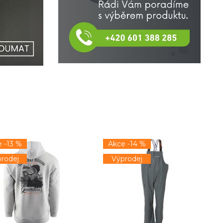
 -13 %
Akce -14 %
rodej
Výprodej