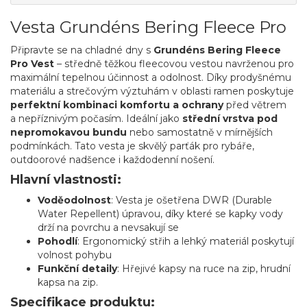
Vesta Grundéns Bering Fleece Pro
Připravte se na chladné dny s
Grundéns Bering Fleece
Pro Vest
– středně těžkou fleecovou vestou navrženou pro
maximální tepelnou účinnost a odolnost. Díky prodyšnému
materiálu a strečovým výztuhám v oblasti ramen poskytuje
perfektní kombinaci komfortu a ochrany
před větrem
a nepříznivým počasím. Ideální jako
střední vrstva pod
nepromokavou bundu
nebo samostatně v mírnějších
podmínkách. Tato vesta je skvělý parťák pro rybáře,
outdoorové nadšence i každodenní nošení.
Hlavní vlastnosti:
Voděodolnost
: Vesta je ošetřena DWR (Durable
Water Repellent) úpravou, díky které se kapky vody
drží na povrchu a nevsakují se
Pohodlí
: Ergonomický střih a lehký materiál poskytují
volnost pohybu
Funkční detaily
: Hřejivé kapsy na ruce na zip, hrudní
kapsa na zip.
Specifikace produktu: