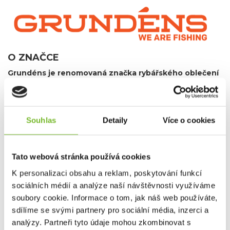
O ZNAČCE
Grundéns je renomovaná značka rybářského oblečení
s bohatou historií sahající až do roku 1911
.
Pochází ze Švédska a je známá svou odolností a
vysokou kvalitou
, která zaručuje ochranu v náročných
podmínkách na moři i na souši. Grundéns nabízí širokou
Souhlas
Detaily
Více o cookies
škálu produktů více než sto let oblečení pro komerční
rybolov, včetně nepromokavých bund, kalhot, rukavic a
dalších doplňků, které jsou navrženy tak, aby rybářům
poskytly maximální komfort a spolehlivost.
Tato webová stránka používá cookies
Od roku 2013 začala značka rozšiřovat svou nabídku i
K personalizaci obsahu a reklam, poskytování funkcí
na sportovní rybaření
, reagujíc tak na rostoucí poptávku
sociálních médií a analýze naší návštěvnosti využíváme
po vysoce kvalitním a odolném oblečení pro sportovní
soubory cookie. Informace o tom, jak náš web používáte,
rybáře. Grundéns nyní nabízí špičkové vybavení pro
sdílíme se svými partnery pro sociální média, inzerci a
muškaření a přívlač, které splňuje náročné požadavky
rybářů hledajících precizní a spolehlivé produkty.
Produkty
analýzy. Partneři tyto údaje mohou zkombinovat s