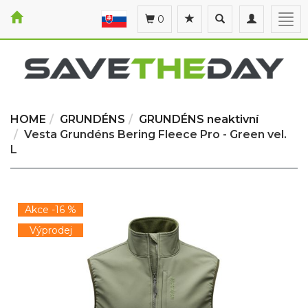
Toggle
Toggle
Togg
0
search
navigation
navi
HOME
GRUNDÉNS
GRUNDÉNS neaktivní
Vesta Grundéns Bering Fleece Pro - Green vel.
L
Akce -16 %
Výprodej