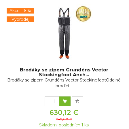
Akce -16 %
Výprodej
Broďáky se zipem Grundéns Vector
Stockingfoot Anch...
Broďáky se zipem Grundéns Vector StockingfootOdolné
brodící ...
630,12 €
749,00 €
Skladem: posledních 1 ks