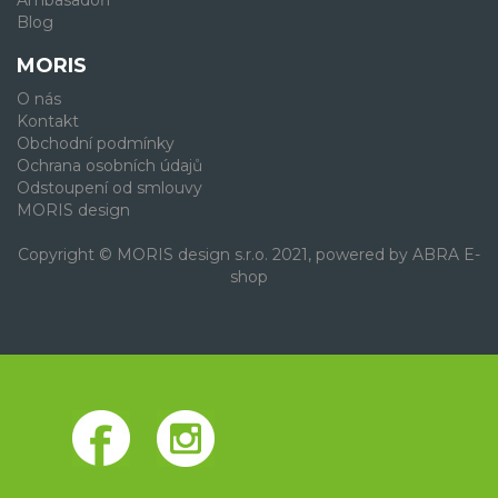
Ambasadoři
Blog
MORIS
O nás
Kontakt
Obchodní podmínky
Ochrana osobních údajů
Odstoupení od smlouvy
MORIS design
Copyright © MORIS design s.r.o. 2021, powered by
ABRA E-
shop