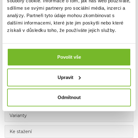
soubory cookie. Informace o tom, jak náš web používáte,
sdílíme se svými partnery pro sociální média, inzerci a
Temperature Control Systém chrání svítilnu proti přehřátí
analýzy. Partneři tyto údaje mohou zkombinovat s
dalšími informacemi, které jste jim poskytli nebo které
získali v důsledku toho, že používáte jejich služby.
Povolit vše
Magnetic charge system
Magnetické dobíjení pomocí magnetického konektoru.
Upravit
ZNAČKA
LEDLENSER
Odmítnout
Příslušenství
Varianty
Ke stažení