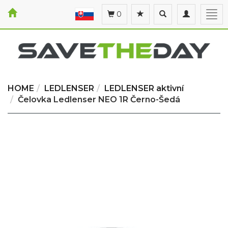
Toggle
Toggle
Togg
0
search
navigation
navi
HOME
LEDLENSER
LEDLENSER aktivní
Čelovka Ledlenser NEO 1R Černo-Šedá