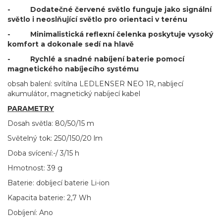
- Dodatečné červené světlo funguje jako signální
světlo i neoslňující světlo pro orientaci v terénu
- Minimalistická reflexní čelenka poskytuje vysoký
komfort a dokonale sedí na hlavě
- Rychlé a snadné nabíjení baterie pomocí
magnetického nabíjecího systému
obsah balení: svítilna LEDLENSER NEO 1R, nabíjecí
akumulátor, magnetický nabíjecí kabel
PARAMETRY
Dosah světla: 80/50/15 m
Světelný tok: 250/150/20 lm
Doba svícení:-/ 3/15 h
Hmotnost: 39 g
Baterie: dobíjecí baterie Li-ion
Kapacita baterie: 2,7 Wh
Dobíjení: Ano