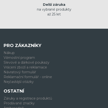
Delší záruka
na vybrané produkty
až 25 let
PRO ZÁKAZNÍKY
Nákup
Věrnostní program
Slevové a dárkové poukazy
Vrácení zboží a reklamace
Návratový formulář
Reklamační formulář - online
Nejčastější otázky
OSTATNÍ
Záruky a registrace produktů
Prodávané značky