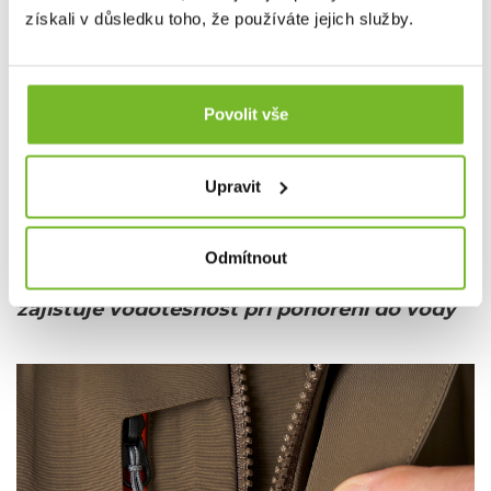
získali v důsledku toho, že používáte jejich služby.
Povolit vše
Upravit
Odmítnout
Neoprenová manžeta Grundéns Shingled
zajišťuje vodotěsnost při ponoření do vody