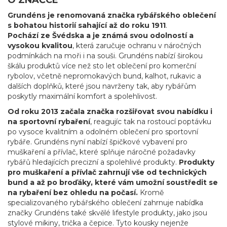
Grundéns je renomovaná značka rybářského oblečení
s bohatou historií sahající až do roku 1911
.
Pochází ze Švédska a je známá svou odolností a
vysokou kvalitou
, která zaručuje ochranu v náročných
podmínkách na moři i na souši. Grundéns nabízí širokou
škálu produktů více než sto let oblečení pro komerční
rybolov, včetně nepromokavých bund, kalhot, rukavic a
dalších doplňků, které jsou navrženy tak, aby rybářům
poskytly maximální komfort a spolehlivost.
Od roku 2013 začala značka rozšiřovat svou nabídku i
na sportovní rybaření
, reagujíc tak na rostoucí poptávku
po vysoce kvalitním a odolném oblečení pro sportovní
rybáře. Grundéns nyní nabízí špičkové vybavení pro
muškaření a přívlač, které splňuje náročné požadavky
rybářů hledajících precizní a spolehlivé produkty.
Produkty
pro muškaření a přívlač zahrnují vše od technických
bund a až po broďáky, které vám umožní soustředit se
na rybaření bez ohledu na počasí.
Kromě
specializovaného rybářského oblečení zahrnuje nabídka
značky Grundéns také skvělé lifestyle produkty, jako jsou
stylové mikiny, trička a čepice. Tyto kousky nejenže