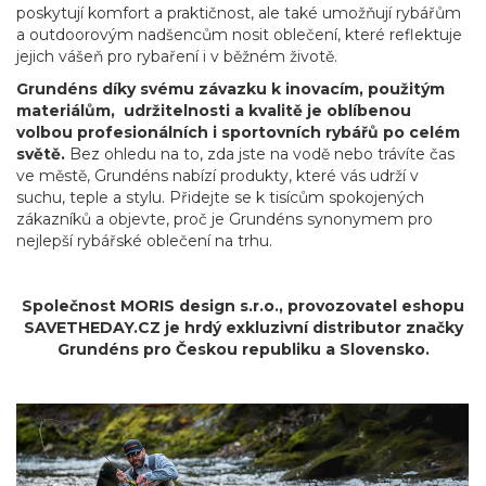
poskytují komfort a praktičnost, ale také umožňují rybářům
a outdoorovým nadšencům nosit oblečení, které reflektuje
jejich vášeň pro rybaření i v běžném životě.
Grundéns díky svému závazku k inovacím, použitým
materiálům, udržitelnosti a kvalitě je oblíbenou
volbou profesionálních i sportovních rybářů po celém
světě.
Bez ohledu na to, zda jste na vodě nebo trávíte čas
ve městě, Grundéns nabízí produkty, které vás udrží v
suchu, teple a stylu. Přidejte se k tisícům spokojených
zákazníků a objevte, proč je Grundéns synonymem pro
nejlepší rybářské oblečení na trhu.
Společnost MORIS design s.r.o.,
provozovatel
eshopu
SAVETHEDAY.CZ je hrdý exkluzivní distributor značky
Grundéns pro Českou republiku a Slovensko.