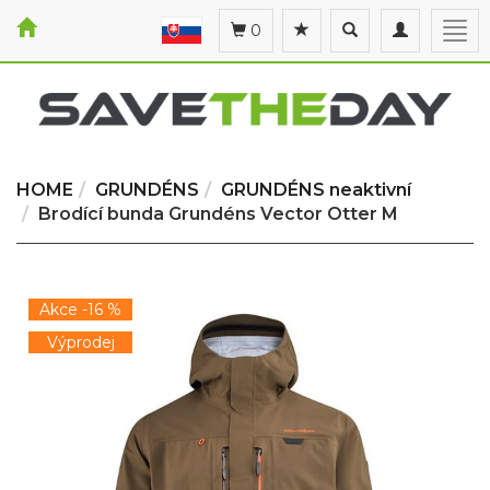
Toggle
Toggle
Togg
0
search
navigation
navi
HOME
GRUNDÉNS
GRUNDÉNS neaktivní
Brodící bunda Grundéns Vector Otter M
Akce -16 %
Výprodej