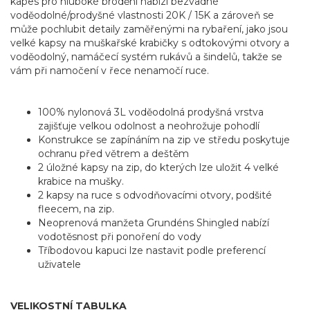
kapes pro hluboké brodění nabízí bezvadné
voděodolné/prodyšné vlastnosti 20K / 15K a zároveň se
může pochlubit detaily zaměřenými na rybaření, jako jsou
velké kapsy na muškařské krabičky s odtokovými otvory a
voděodolný, namáčecí systém rukávů a šindelů, takže se
vám při namočení v řece nenamočí ruce.
100% nylonová 3L voděodolná prodyšná vrstva
zajišťuje velkou odolnost a neohrožuje pohodlí
Konstrukce se zapínáním na zip ve středu poskytuje
ochranu před větrem a deštěm
2 úložné kapsy na zip, do kterých lze uložit 4 velké
krabice na mušky.
2 kapsy na ruce s odvodňovacími otvory, podšité
fleecem, na zip.
Neoprenová manžeta Grundéns Shingled nabízí
vodotěsnost při ponoření do vody
Tříbodovou kapuci lze nastavit podle preferencí
uživatele
VELIKOSTNÍ TABULKA