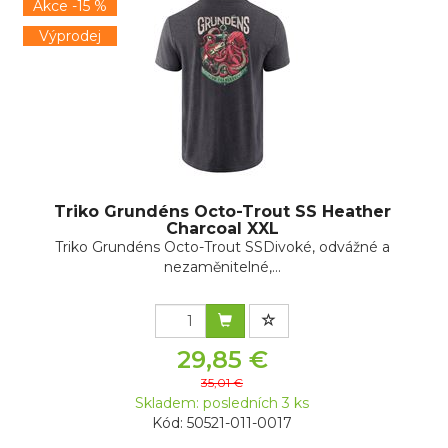
Akce -15 %
Výprodej
Triko Grundéns Octo-Trout SS Heather
Charcoal XXL
Triko Grundéns Octo-Trout SSDivoké, odvážné a
nezaměnitelné,...
29,85 €
35,01 €
Skladem: posledních 3 ks
Kód: 50521-011-0017