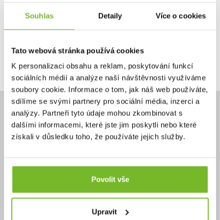
Souhlas
Detaily
Více o cookies
Ano, chci dostávat emailem novinky.
Tato webová stránka používá cookies
Pokračovat
K personalizaci obsahu a reklam, poskytování funkcí
sociálních médií a analýze naší návštěvnosti využíváme
soubory cookie. Informace o tom, jak náš web používáte,
sdílíme se svými partnery pro sociální média, inzerci a
analýzy. Partneři tyto údaje mohou zkombinovat s
dalšími informacemi, které jste jim poskytli nebo které
získali v důsledku toho, že používáte jejich služby.
Potřebujete poradit?
+420 732 587 099
eshop@moris.cz
Povolit vše
Upravit