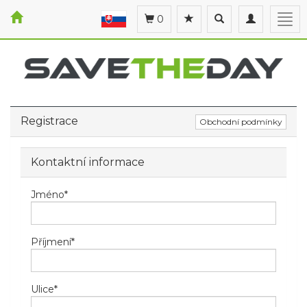
Toggle
Toggle
Togg
0
search
navigation
navi
Registrace
Obchodní podmínky
Kontaktní informace
Jméno
*
Příjmení
*
Ulice
*