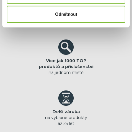
Výhradní zastoupení
Odmítnout
jistota originální
prémiové značky
Více jak 1000 TOP
produktů a příslušenství
na jednom místě
Delší záruka
na vybrané produkty
až 25 let