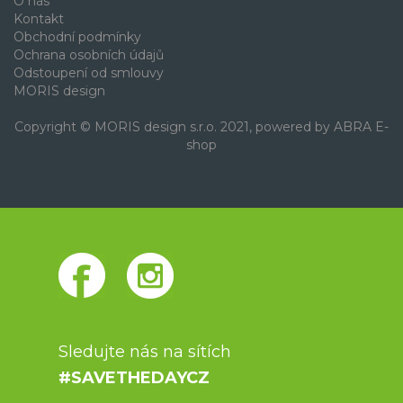
O nás
Kontakt
Obchodní podmínky
Ochrana osobních údajů
Odstoupení od smlouvy
MORIS design
Copyright © MORIS design s.r.o. 2021, powered by
ABRA E-
shop
Sledujte nás na sítích
#SAVETHEDAYCZ