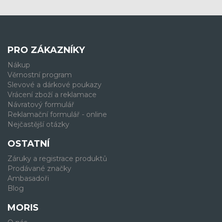
PRO ZÁKAZNÍKY
Nákup
Věrnostní program
Slevové a dárkové poukazy
Vrácení zboží a reklamace
Návratový formulář
Reklamační formulář - online
Nejčastější otázky
OSTATNÍ
Záruky a registrace produktů
Prodávané značky
Ambasadoři
Blog
MORIS