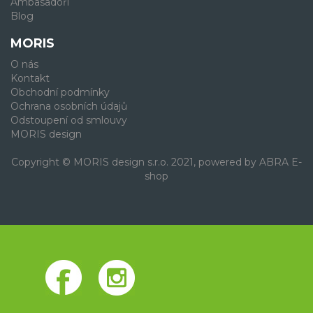
Ambasadoři
Blog
MORIS
O nás
Kontakt
Obchodní podmínky
Ochrana osobních údajů
Odstoupení od smlouvy
MORIS design
Copyright © MORIS design s.r.o. 2021, powered by
ABRA E-
shop