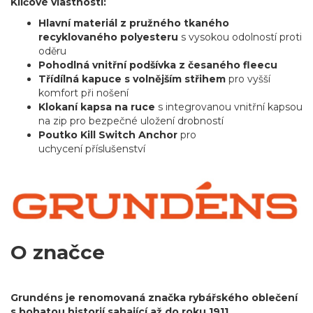
Klíčové vlastnosti:
Hlavní materiál z pružného tkaného
recyklovaného polyesteru
s vysokou odolností proti
oděru
Pohodlná vnitřní podšívka z česaného fleecu
Třídílná kapuce s volnějším střihem
pro vyšší
komfort při nošení
Klokaní kapsa na ruce
s integrovanou vnitřní kapsou
na zip pro bezpečné uložení drobností
Poutko Kill Switch Anchor
pro
uchycení příslušenství
O značce
Grundéns je renomovaná značka rybářského oblečení
s bohatou historií sahající až do roku 1911
.