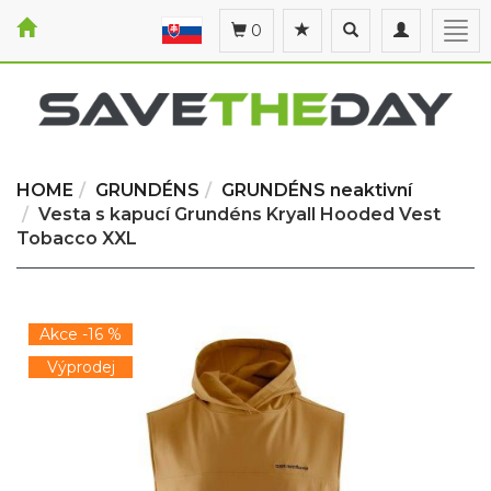
Toggle
Toggle
Togg
0
search
navigation
navi
HOME
GRUNDÉNS
GRUNDÉNS neaktivní
Vesta s kapucí Grundéns Kryall Hooded Vest
Tobacco XXL
Akce -16 %
Výprodej