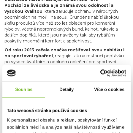
Pochází ze Švédska a je známá svou odolností a
vysokou kvalitou
, která zaručuje ochranu v náročných
podmínkách na moři i na souši. Grundéns nabízí širokou
škálu produktů více než sto let oblečení pro komerční
rybolov, včetně nepromokavých bund, kalhot, rukavic a
dalších doplňků, které jsou navrženy tak, aby rybářům
poskytly maximální komfort a spolehlivost.
Od roku 2013 začala značka rozšiřovat svou nabídku i
na sportovní rybaření
, reagujíc tak na rostoucí poptávku
po vysoce kvalitním a odolném oblečení pro sportovní
rybáře. Grundéns nyní nabízí špičkové vybavení pro
muškaření a přívlač, které splňuje náročné požadavky
rybářů hledajících precizní a spolehlivé produkty.
Produkty
pro muškaření a přívlač zahrnují vše od technických
Souhlas
Detaily
Více o cookies
bund a až po broďáky, které vám umožní soustředit se
na rybaření bez ohledu na počasí.
Kromě
specializovaného rybářského oblečení zahrnuje nabídka
značky Grundéns také skvělé lifestyle produkty, jako jsou
Tato webová stránka používá cookies
stylové mikiny, trička a čepice. Tyto kousky nejenže
K personalizaci obsahu a reklam, poskytování funkcí
poskytují komfort a praktičnost, ale také umožňují rybářům
sociálních médií a analýze naší návštěvnosti využíváme
a outdoorovým nadšencům nosit oblečení, které reflektuje