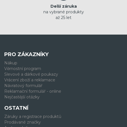
Delší záruka
na vybrané produkty
až 25 let
PRO ZÁKAZNÍKY
Nákup
Věrnostní program
Slevové a dárkové poukazy
Vrácení zboží a reklamace
Návratový formulář
Reklamační formulář - online
Nejčastější otázky
OSTATNÍ
Záruky a registrace produktů
Prodávané značky