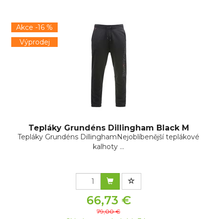
Akce -16 %
Výprodej
Tepláky Grundéns Dillingham Black M
Tepláky Grundéns DillinghamNejoblíbenější teplákové
kalhoty ...
66,73 €
79,00 €