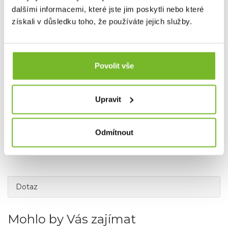
SAVETHEDAY.CZ je hrdý exkluzivní distributor značky
dalšími informacemi, které jste jim poskytli nebo které
Grundéns pro Českou republiku a Slovensko.
získali v důsledku toho, že používáte jejich služby.
Povolit vše
Upravit
Odmítnout
Dotaz
Mohlo by Vás zajímat