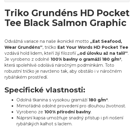
Triko Grundéns HD Pocket
Tee Black Salmon Graphic
Odvážná variace na naše ikonické motto
„Eat Seafood,
Wear Grundéns“
, tričko
Eat Your Words HD Pocket Tee
vzdává hold lidem, kteří žijí filozofií
„od úlovku až na talíř“
.
Je vyrobeno z odolné
100% bavlny o gramáži 180 g/m²
,
která spolehlivě odolává náročným podmínkám. Toto
robustní tričko je navrženo tak, aby obstálo i v náročném
rybářském prostředí.
Specifické vlastnosti:
Odolná tkanina s vysokou gramáží
180 g/m²
.
Mimořádně odolné provedení pro dlouhou životnost.
Vyrobeno ze
100% přírodní bavlny
.
Náprsní kapsa umožňuje snadný přístup i při nošení
rybářských kalhot s laclem.