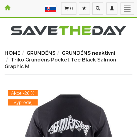
Toggle
Toggle
Togg
0
search
navigation
navi
HOME
GRUNDÉNS
GRUNDÉNS neaktivní
Triko Grundéns Pocket Tee Black Salmon
Graphic M
Akce -26 %
Výprodej