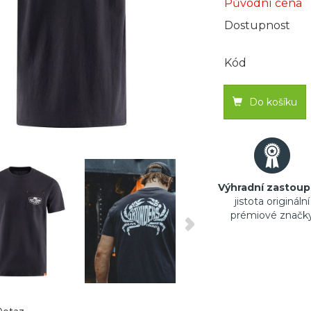
Původní cena
Dostupnost
Kód
Do košíku
Výhradní zastoup
jistota originální
prémiové značk