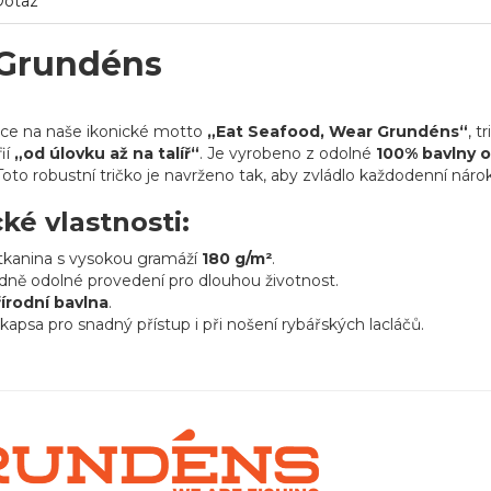
Dotaz
 Grundéns
ace na naše ikonické motto
„Eat Seafood, Wear Grundéns“
, t
fií
„od úlovku až na talíř“
. Je vyrobeno z odolné
100% bavlny o
to robustní tričko je navrženo tak, aby zvládlo každodenní nárok
cké vlastnosti:
tkanina s vysokou gramáží
180 g/m²
.
ně odolné provedení pro dlouhou životnost.
írodní bavlna
.
kapsa pro snadný přístup i při nošení rybářských lacláčů.