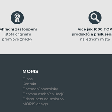
ýhradní zastoupení
Více jak 1000 TOP
jistota originální
produktů a příslušen
prémiové značky
na jednom místě
MORIS
O nás
Kontakt
Obchodní podmínky
Ochrana osobních údajů
Odstoupení od smlouvy
MORIS design