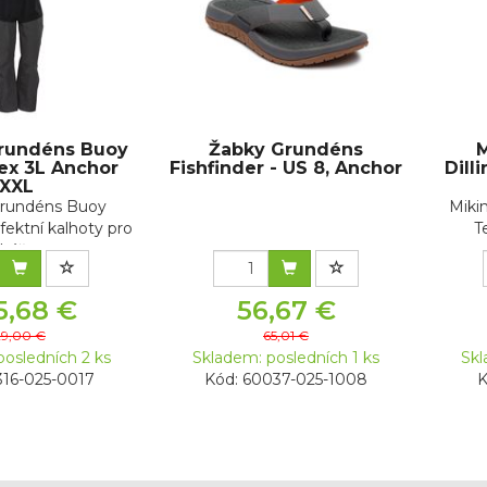
Grundéns Buoy
Žabky Grundéns
M
ex 3L Anchor
Fishfinder - US 8, Anchor
Dill
XXL
Grundéns Buoy
Miki
fektní kalhoty pro
T
báře,...
5,68 €
56,67 €
29,00 €
65,01 €
posledních 2 ks
Skladem: posledních 1 ks
Skl
316-025-0017
Kód: 60037-025-1008
K