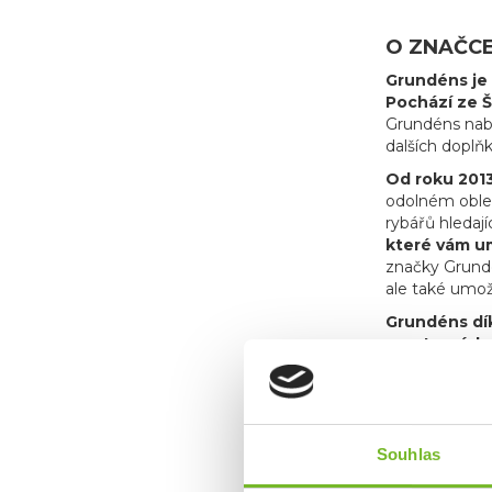
O ZNAČC
Grundéns je 
Pochází ze Š
Grundéns nabí
dalších doplň
Od roku 2013
odolném obleč
rybářů hledají
které vám um
značky Grundén
ale také umož
Grundéns dík
sportovních 
udrží v suchu
oblečení na tr
Společnos
Souhlas