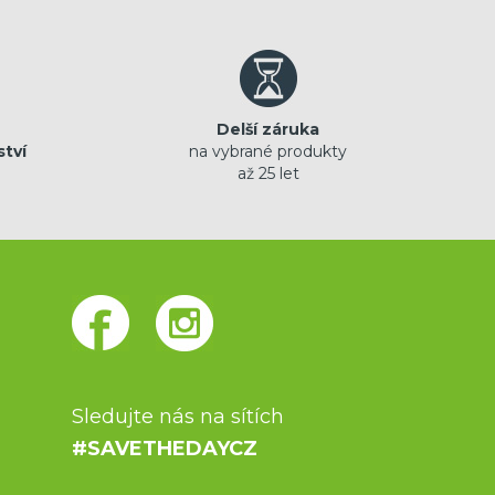
Delší záruka
ství
na vybrané produkty
až 25 let
Sledujte nás na sítích
#SAVETHEDAYCZ