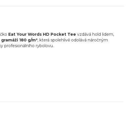
ričko
Eat Your Words HD Pocket Tee
vzdává hold lidem,
 gramáži 180 g/m²
, která spolehlivě odolává náročným
y profesionálního rybolovu.