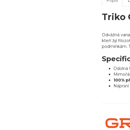
Popis
Triko
Odvážná vari
kteří žijí filozo
podmínkám. To
Specifi
Odolná 
Mimořád
100% př
Náprsní 