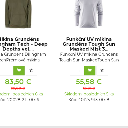
ikina Grundéns
Funkční UV mikina
ingham Tech - Deep
Grundéns Tough Sun
Depths vel....
Masked Mist 3...
na Grundéns Dillingham
Funkční UV mikina Grundéns
echPrémiová mikina
Tough Sun MaskedTough Sun
Grundéns Dill...
je odol...
83,50 €
55,58 €
99,00 €
65,01 €
adem: posledních 6 ks
Skladem: posledních 5 ks
ód: 20028-211-0016
Kód: 40125-913-0018