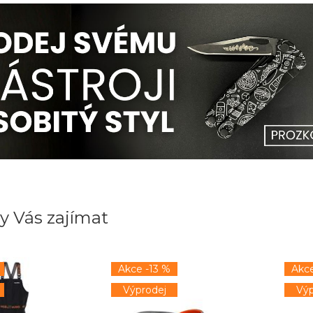
y Vás zajímat
Akce -13 %
Akce
Výprodej
Výp