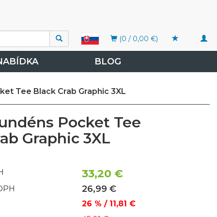
Togg
(0 / 0,00 €)
navi
NABÍDKA
BLOG
ket Tee Black Crab Graphic 3XL
rundéns Pocket Tee
rab Graphic 3XL
33,20 €
H
26,99 €
 DPH
26 % / 11,81 €