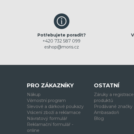
Potřebujete poradit?
V
+420 732 587 099
eshop@moris.cz
PRO ZÁKAZNÍKY
OSTATNÍ
Nákup
Záruky a registrace
Věrnostní program
produktů
Slevové a dárkové poukazy
Prodávané značky
Vrácení zboží a reklamace
Ambasadoři
Návratový formulář
Blog
Reklamační formulář -
online