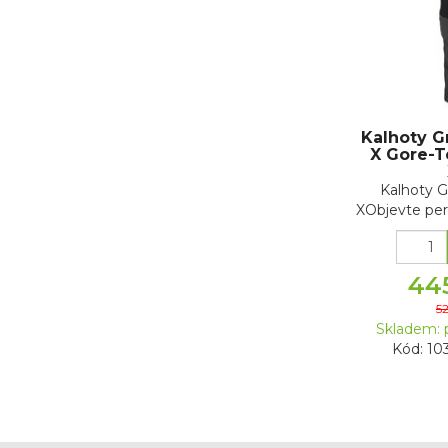
Kalhoty 
X Gore-T
Kalhoty 
XObjevte per
ry
44
5
Skladem: 
Kód: 10