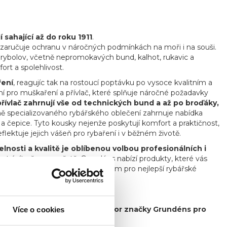
sahající až do roku 1911
.
á zaručuje ochranu v náročných podmínkách na moři i na souši.
í rybolov, včetně nepromokavých bund, kalhot, rukavic a
ort a spolehlivost.
ření
, reagujíc tak na rostoucí poptávku po vysoce kvalitním a
í pro muškaření a přívlač, které splňuje náročné požadavky
řívlač zahrnují vše od technických bund a až po broďáky,
 specializovaného rybářského oblečení zahrnuje nabídka
a a čepice. Tyto kousky nejenže poskytují komfort a praktičnost,
ektuje jejich vášeň pro rybaření i v běžném životě.
nosti a kvalitě je oblíbenou volbou profesionálních i
 trávíte čas ve městě, Grundéns nabízí produkty, které vás
bjevte, proč je Grundéns synonymem pro nejlepší rybářské
 je hrdý exkluzivní distributor značky Grundéns pro
Více o cookies
ovensko.