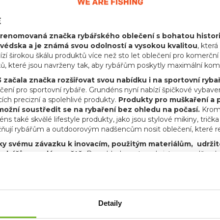
E
renomovaná značka rybářského oblečení s bohatou historií 
védska a je známá svou odolností a vysokou kvalitou
, kter
zí širokou škálu produktů více než sto let oblečení pro komerčn
ků, které jsou navrženy tak, aby rybářům poskytly maximální komf
 začala značka rozšiřovat svou nabídku i na sportovní ryba
ení pro sportovní rybáře. Grundéns nyní nabízí špičkové vybaven
cích precizní a spolehlivé produkty.
Produkty pro muškaření a p
ožní soustředit se na rybaření bez ohledu na počasí.
Kromě
s také skvělé lifestyle produkty, jako jsou stylové mikiny, tričk
ňují rybářům a outdoorovým nadšencům nosit oblečení, které refl
y svému závazku k inovacím, použitým materiálům, udržitel
rybářů po celém světě.
Bez ohledu na to, zda jste na vodě nebo
, teple a stylu. Přidejte se k tisícům spokojených zákazníků a o
hu.
t MORIS design s.r.o.,
provozovatel
eshopu SAVETHEDAY.CZ
Detaily
Českou republiku a Sl