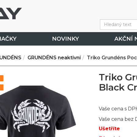
NAČKY
NOVINKY
AKČNÍ 
UNDÉNS
GRUNDÉNS neaktivní
Triko Grundéns Poc
Triko G
%
Black C
Vaše cena s DP
Vaše cena bez
Ušetříte