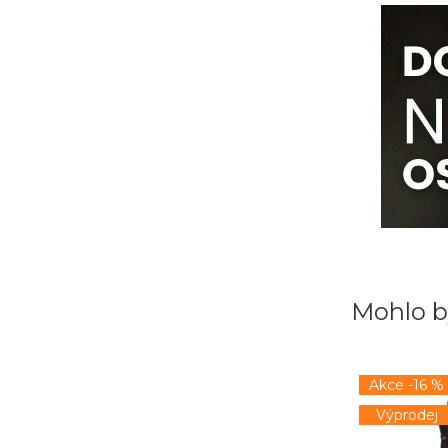
Mohlo b
Akce -16 %
Výprodej