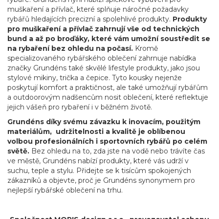
muškaření a přívlač, které splňuje náročné požadavky
rybářů hledajících precizní a spolehlivé produkty.
Produkty
pro muškaření a přívlač zahrnují vše od technických
bund a až po broďáky, které vám umožní soustředit se
na rybaření bez ohledu na počasí.
Kromě
specializovaného rybářského oblečení zahrnuje nabídka
značky Grundéns také skvělé lifestyle produkty, jako jsou
stylové mikiny, trička a čepice. Tyto kousky nejenže
poskytují komfort a praktičnost, ale také umožňují rybářům
a outdoorovým nadšencům nosit oblečení, které reflektuje
jejich vášeň pro rybaření i v běžném životě.
Grundéns díky svému závazku k inovacím, použitým
materiálům, udržitelnosti a kvalitě je oblíbenou
volbou profesionálních i sportovních rybářů po celém
světě.
Bez ohledu na to, zda jste na vodě nebo trávíte čas
ve městě, Grundéns nabízí produkty, které vás udrží v
suchu, teple a stylu. Přidejte se k tisícům spokojených
zákazníků a objevte, proč je Grundéns synonymem pro
nejlepší rybářské oblečení na trhu.