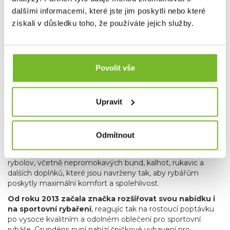
dalšími informacemi, které jste jim poskytli nebo které
získali v důsledku toho, že používáte jejich služby.
Povolit vše
O ZNAČCE
Grundéns je renomovaná značka rybářského oblečení
Upravit
s bohatou historií sahající až do roku 1911
.
Pochází ze Švédska a je známá svou odolností a
vysokou kvalitou
, která zaručuje ochranu v náročných
Odmítnout
podmínkách na moři i na souši. Grundéns nabízí širokou
škálu produktů více než sto let oblečení pro komerční
rybolov, včetně nepromokavých bund, kalhot, rukavic a
dalších doplňků, které jsou navrženy tak, aby rybářům
poskytly maximální komfort a spolehlivost.
Od roku 2013 začala značka rozšiřovat svou nabídku i
na sportovní rybaření
, reagujíc tak na rostoucí poptávku
po vysoce kvalitním a odolném oblečení pro sportovní
rybáře. Grundéns nyní nabízí špičkové vybavení pro