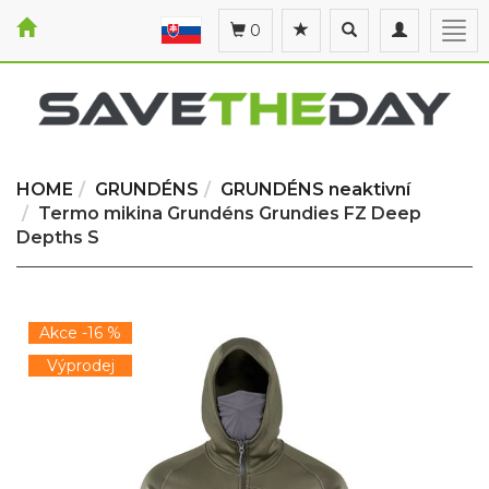
Toggle
Toggle
Togg
0
search
navigation
navi
HOME
GRUNDÉNS
GRUNDÉNS neaktivní
Termo mikina Grundéns Grundies FZ Deep
Depths S
Akce -16 %
Výprodej