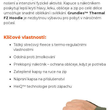
nošení a intenzivní fyzické aktivitě. Kapuce s nákrčníkem
poskytují lepší krytí hlavy, krku, obličeje a zip po celé délce
umožňuje snadné oblékání i svlékání.
Grundies™ Thermal
FZ Hoodie
je nezbytnou výbavou pro pobyt v náročném
počasí.
Klíčové vlastnosti:
Těžký strečový fleece s termo-regulačními
vlastnostmi
Odolná proti žmolkování
Překlopný nákrčník – ochrana obličeje, když je potřeba
Zateplené kapsy na ruce na zip
Náprsní kapsa na příslušenství
HeiQ™ technologie proti zápachu