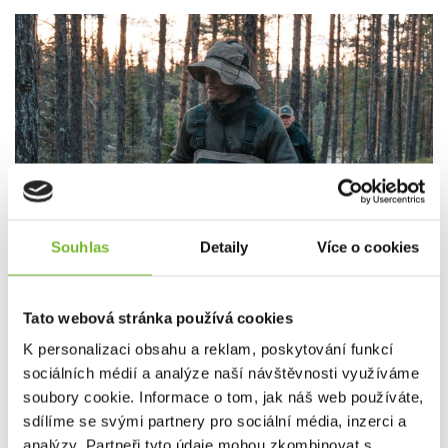
Souhlas
Detaily
Více o cookies
Tato webová stránka používá cookies
K personalizaci obsahu a reklam, poskytování funkcí
sociálních médií a analýze naší návštěvnosti využíváme
soubory cookie. Informace o tom, jak náš web používáte,
sdílíme se svými partnery pro sociální média, inzerci a
Chytré vrstvení se v mrazivém počasí vyplatí.
analýzy. Partneři tyto údaje mohou zkombinovat s