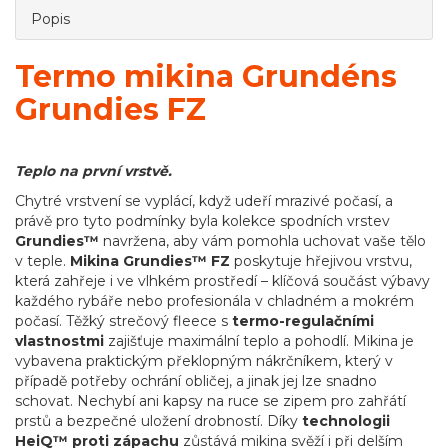
Popis
Termo mikina Grundéns
Grundies FZ
Teplo na první vrstvě.
Chytré vrstvení se vyplácí, když udeří mrazivé počasí, a
právě pro tyto podmínky byla kolekce spodních vrstev
Grundies™
navržena, aby vám pomohla uchovat vaše tělo
v teple.
Mikina Grundies™ FZ
poskytuje hřejivou vrstvu,
která zahřeje i ve vlhkém prostředí – klíčová součást výbavy
každého rybáře nebo profesionála v chladném a mokrém
počasí. Těžký strečový fleece s
termo-regulačními
vlastnostmi
zajišťuje maximální teplo a pohodlí. Mikina je
vybavena praktickým překlopným nákrčníkem, který v
případě potřeby ochrání obličej, a jinak jej lze snadno
schovat. Nechybí ani kapsy na ruce se zipem pro zahřátí
prstů a bezpečné uložení drobností. Díky
technologii
HeiQ™ proti zápachu
zůstává mikina svěží i při delším