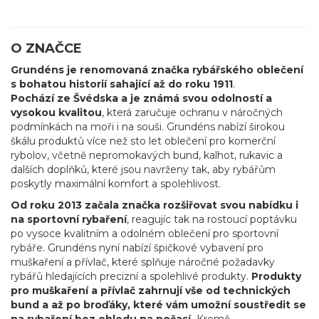
O ZNAČCE
Grundéns je renomovaná značka rybářského oblečení
s bohatou historií sahající až do roku 1911
.
Pochází ze Švédska a je známá svou odolností a
vysokou kvalitou
, která zaručuje ochranu v náročných
podmínkách na moři i na souši. Grundéns nabízí širokou
škálu produktů více než sto let oblečení pro komerční
rybolov, včetně nepromokavých bund, kalhot, rukavic a
dalších doplňků, které jsou navrženy tak, aby rybářům
poskytly maximální komfort a spolehlivost.
Od roku 2013 začala značka rozšiřovat svou nabídku i
na sportovní rybaření
, reagujíc tak na rostoucí poptávku
po vysoce kvalitním a odolném oblečení pro sportovní
rybáře. Grundéns nyní nabízí špičkové vybavení pro
muškaření a přívlač, které splňuje náročné požadavky
rybářů hledajících precizní a spolehlivé produkty.
Produkty
pro muškaření a přívlač zahrnují vše od technických
bund a až po broďáky, které vám umožní soustředit se