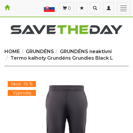
Toggle
Toggle
Togg
0
search
navigation
navi
HOME
GRUNDÉNS
GRUNDÉNS neaktivní
Termo kalhoty Grundéns Grundies Black L
Akce -16 %
Výprodej