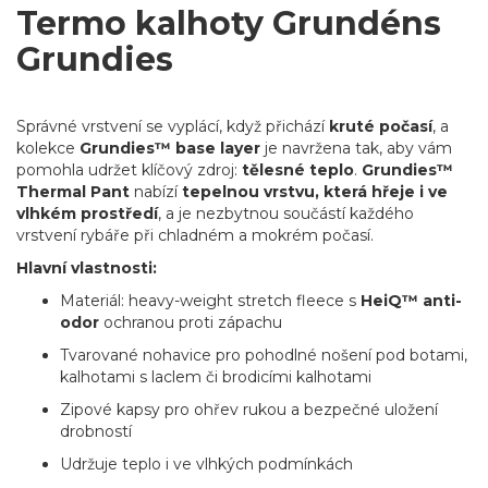
Termo kalhoty Grundéns
Grundies
Správné vrstvení se vyplácí, když přichází
kruté počasí
, a
kolekce
Grundies™ base layer
je navržena tak, aby vám
pomohla udržet klíčový zdroj:
tělesné teplo
.
Grundies™
Thermal Pant
nabízí
tepelnou vrstvu, která hřeje i ve
vlhkém prostředí
, a je nezbytnou součástí každého
vrstvení rybáře při chladném a mokrém počasí.
Hlavní vlastnosti:
Materiál: heavy-weight stretch fleece s
HeiQ™ anti-
odor
ochranou proti zápachu
Tvarované nohavice pro pohodlné nošení pod botami,
kalhotami s laclem či brodicími kalhotami
Zipové kapsy pro ohřev rukou a bezpečné uložení
drobností
Udržuje teplo i ve vlhkých podmínkách