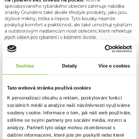
na rybaření bez ohledu na počasí.
Kromě
specializovaného rybářského oblečení zahrnuje nabídka
značky Grundéns také skvělé lifestyle produkty, jako jsou
stylové mikiny, trička a čepice
. Tyto kousky nejenže
poskytují komfort a praktičnost, ale také umožňují rybářům
a outdoorovým nadšencům nosit oblečení, které reflektuje
jejich vášeň pro rybaření i v běžném životě.
Grundéns díky svému závazku k inovacím, použitým
materiálům, udržitelnosti a kvalitě je oblíbenou
volbou profesionálních i sportovních rybářů po celém
světě.
Bez ohledu na to, zda jste na vodě nebo trávíte čas
Souhlas
Detaily
Více o cookies
ve městě, Grundéns nabízí produkty, které vás udrží v
suchu, teple a stylu. Přidejte se k tisícům spokojených
zákazníků a objevte, proč je Grundéns synonymem pro
Tato webová stránka používá cookies
nejlepší rybářské oblečení na trhu.
K personalizaci obsahu a reklam, poskytování funkcí
sociálních médií a analýze naší návštěvnosti využíváme
Společnost MORIS design s.r.o.,
provozovatel
eshopu
soubory cookie. Informace o tom, jak náš web používáte,
SAVETHEDAY.CZ je hrdý exkluzivní distributor značky
sdílíme se svými partnery pro sociální média, inzerci a
Grundéns pro Českou republiku a Slovensko.
analýzy. Partneři tyto údaje mohou zkombinovat s
dalšími informacemi, které jste jim poskytli nebo které