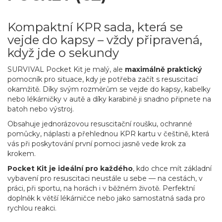
Kompaktní KPR sada, která se
vejde do kapsy – vždy připravená,
když jde o sekundy
SURVIVAL Pocket Kit je malý, ale
maximálně praktický
pomocník pro situace, kdy je potřeba začít s resuscitací
okamžitě. Díky svým rozměrům se vejde do kapsy, kabelky
nebo lékárničky v autě a díky karabině ji snadno připnete na
batoh nebo výstroj.
Obsahuje jednorázovou resuscitační roušku, ochranné
pomůcky, náplasti a přehlednou KPR kartu v češtině, která
vás při poskytování první pomoci jasně vede krok za
krokem.
Pocket Kit je ideální pro každého
, kdo chce mít základní
vybavení pro resuscitaci neustále u sebe — na cestách, v
práci, při sportu, na horách i v běžném životě. Perfektní
doplněk k větší lékárničce nebo jako samostatná sada pro
rychlou reakci.