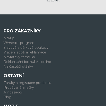
až 25 let
PRO ZÁKAZNÍKY
Nákup
Věrnostní program
Slevové a dárkové poukazy
Vrácení zboží a reklamace
Návratový formulář
Reklamační formulář - online
Nejčastější otázky
OSTATNÍ
Záruky a registrace produktů
Prodávané značky
Ambasadoři
Blog