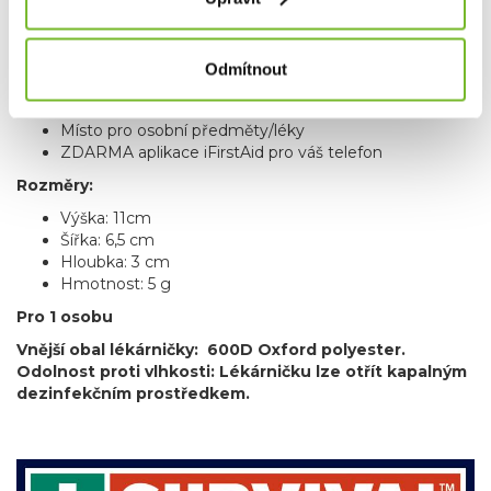
1× Jednorázová resuscitační rouška
🟩 Informace – Zelená - Pokyny pro první pomoc,
Odmítnout
záznamy:
1× KPR karta
Místo pro osobní předměty/léky
ZDARMA aplikace iFirstAid pro váš telefon
Rozměry:
Výška: 11cm
Šířka: 6,5 cm
Hloubka: 3 cm
Hmotnost: 5 g
Pro 1 osobu
Vnější obal lékárničky: 600D Oxford polyester.
Odolnost proti vlhkosti: Lékárničku lze otřít kapalným
dezinfekčním prostředkem.