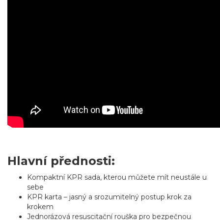
Hlavní přednosti:
Kompaktní KPR sada, kterou můžete mít neustále u
sebe
KPR karta – jasný a srozumitelný postup krok za
krokem
Jednorázová resuscitační rouška pro bezpečnou