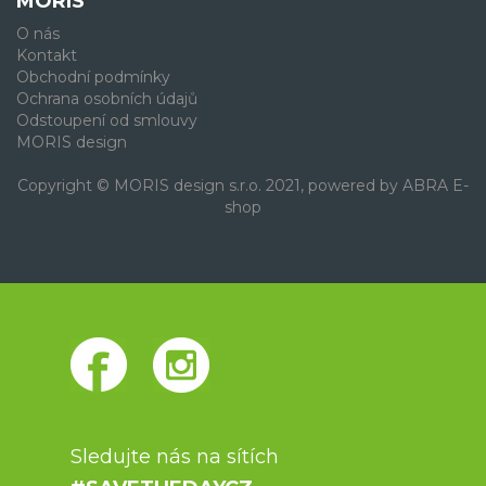
MORIS
O nás
Kontakt
Obchodní podmínky
Ochrana osobních údajů
Odstoupení od smlouvy
MORIS design
Copyright © MORIS design s.r.o. 2021, powered by
ABRA E-
shop
Sledujte nás na sítích