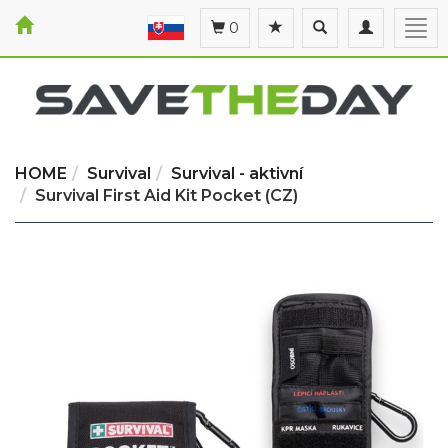
Toggle
Toggle
Togg
0
search
navigation
navi
HOME
Survival
Survival - aktivní
Survival First Aid Kit Pocket (CZ)