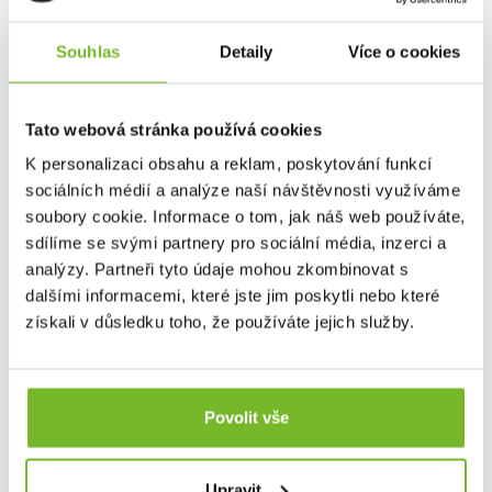
Souhlas
Detaily
Více o cookies
Tato webová stránka používá cookies
K personalizaci obsahu a reklam, poskytování funkcí
sociálních médií a analýze naší návštěvnosti využíváme
soubory cookie. Informace o tom, jak náš web používáte,
sdílíme se svými partnery pro sociální média, inzerci a
🟥
Trauma – Červená - Pro ošetření zranění:
analýzy. Partneři tyto údaje mohou zkombinovat s
10× Náplast různých velikostí
dalšími informacemi, které jste jim poskytli nebo které
8 běžných velikostí
získali v důsledku toho, že používáte jejich služby.
2 větší náplasti
🟦
Hygiena – Modrá - Péče o rány a ochrana:
1× Pár nitrilových rukavic
Povolit vše
2× Čisticí ubrousky s cetrimidem
⬛
Pomůcky – Černá - Praktické nástroje a
příslušenství:
Upravit