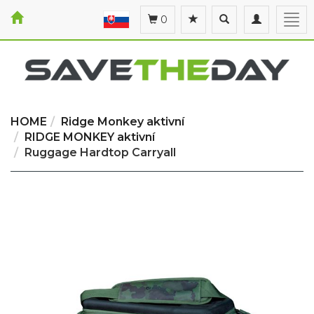
Toggle
Toggle
Togg
0
search
navigation
navi
HOME
Ridge Monkey aktivní
RIDGE MONKEY aktivní
Ruggage Hardtop Carryall