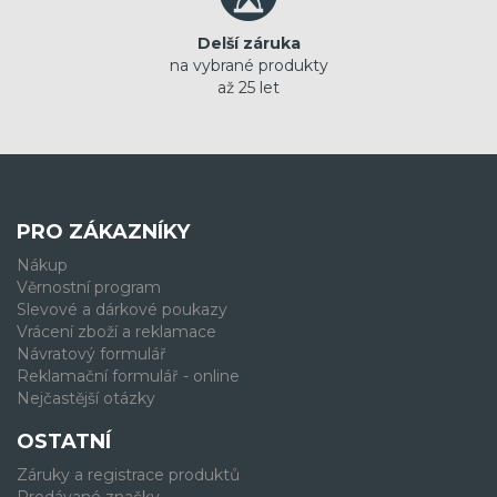
Delší záruka
na vybrané produkty
až 25 let
PRO ZÁKAZNÍKY
Nákup
Věrnostní program
Slevové a dárkové poukazy
Vrácení zboží a reklamace
Návratový formulář
Reklamační formulář - online
Nejčastější otázky
OSTATNÍ
Záruky a registrace produktů