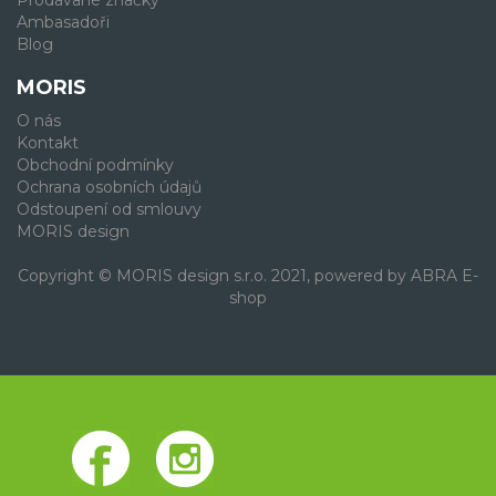
Prodávané značky
Ambasadoři
Blog
MORIS
O nás
Kontakt
Obchodní podmínky
Ochrana osobních údajů
Odstoupení od smlouvy
MORIS design
Copyright © MORIS design s.r.o. 2021, powered by
ABRA E-
shop